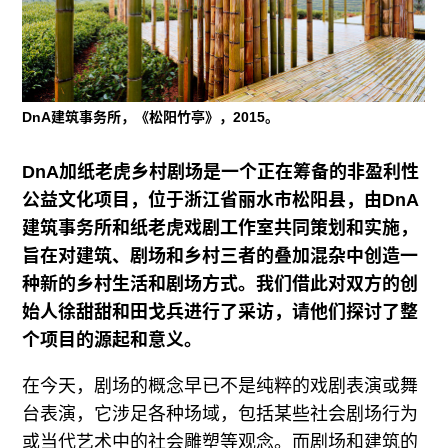
往期内容
联系我们
DnA建筑事务所，《松阳竹亭》，2015。
关注我们
DnA加纸老虎乡村剧场是一个正在筹备的非盈利性
公益文化项目，位于浙江省丽水市松阳县，由DnA
建筑事务所和纸老虎戏剧工作室共同策划和实施，
旨在对建筑、剧场和乡村三者的叠加混杂中创造一
种新的乡村生活和剧场方式。我们借此对双方的创
始人徐甜甜和田戈兵进行了采访，请他们探讨了整
个项目的源起和意义。
在今天，剧场的概念早已不是纯粹的戏剧表演或舞
台表演，它涉足各种场域，包括某些社会剧场行为
或当代艺术中的社会雕塑等观念。而剧场和建筑的