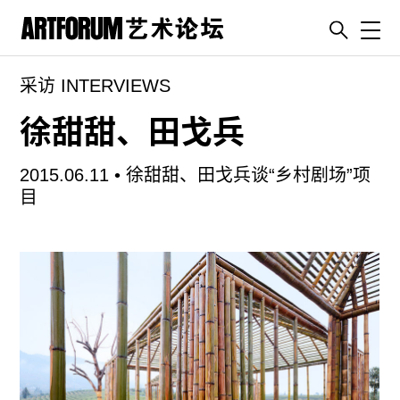
Toggl
采访 INTERVIEWS
artguide
新闻
徐甜甜、田戈兵
展评
2015.06.11 •
徐甜甜、田戈兵谈“乡村剧场”项
杂志
目
专栏
视频
ENGLISH
ART & EDUCATION
广告
订阅