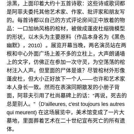
涂黑，上面印着大约十五首诗歌：这些诗或歌词都
是阿菲夫委托其他艺术家、作家、批评家和朋友写
的。每首诗都以自己的方式评论房间正中放着的物
品：一口加纳风格的棺材，被做成蓬皮杜缩微模型
的形状，以木头为主要原料（作品本身名为《黑色
幽默》，2010）。展览开幕当晚，两名演员站在两
根和中心外面广场上差不多的立柱上，大声朗诵墙
上的文字，仿佛正在参加一次守灵，为空荡荡的棺
材注入人声。但里面的尸体是谁？尽管棺材外形像
蓬皮杜，但大小正好放下一个人——也许和艺术家
本人身长一致。然而在表演同期散发的小册子背
面，阿菲夫引用了杜尚墓碑上的话：“再说，死去的
总是别人。”（D'ailleures, c'est toujours les autres
qui meurent) 在这场展览中，美术馆变成了一片大
墓地，里面葬着艺术在二十世纪宣布死亡的所有遗
体。