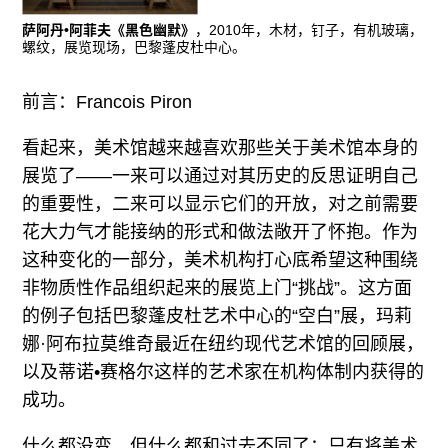
往期内容
萨阿丹•阿菲夫《黑色幽默》
，2010年，木材，钉子，有机玻璃，
螺纹，展览现场，巴黎蓬皮杜中心。
前言：Francois Piron
联系我们
看起来，美术馆越来越喜欢那些关于美术馆本身的
关注我们
展览了——一来可以通过对其历史的反思证明自己
的重要性，二来可以显示它们的开放，对之前需要
花大力气才能接纳的形式和做法敞开了怀抱。作为
这种变化的一部分，美术机构打心底希望这种围绕
非物质性作品组织起来的展览上门“挑战”。这方面
的例子包括巴黎蓬皮杜艺术中心的“空白”展，玛莉
娜·阿布拉莫维奇最近在纽约现代艺术馆的回顾展，
以及蒂诺•赛格尔这样的艺术家在机构体制内获得的
成功。
什么都没变，但什么都和过去不同了：只有将美术