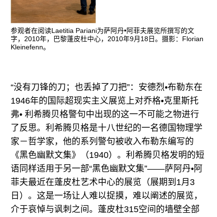
参观者在阅读Laetitia Pariani为萨阿丹•阿菲夫展览所撰写的文
字，2010年，巴黎蓬皮杜中心，2010年9月18日。摄影：Florian
Kleinefenn。
“没有刀锋的刀；也丢掉了刀把”：安德烈•布勒东在
1946年的国际超现实主义展览上对乔格•克里斯托
弗• 利希腾贝格警句中出现的这一不可能之物进行
了反思。利希腾贝格是十八世纪的一名德国物理学
家－哲学家，他的系列警句被收入布勒东编写的
《黑色幽默文集》（1940）。利希腾贝格发明的短
语同样适用于另一部“黑色幽默文集”——萨阿丹•阿
菲夫最近在蓬皮杜艺术中心的展览（展期到1月3
日）。这是一场让人难以捉摸，难以阐述的展览，
介于哀悼与讽刺之间。蓬皮杜315空间的墙壁全部