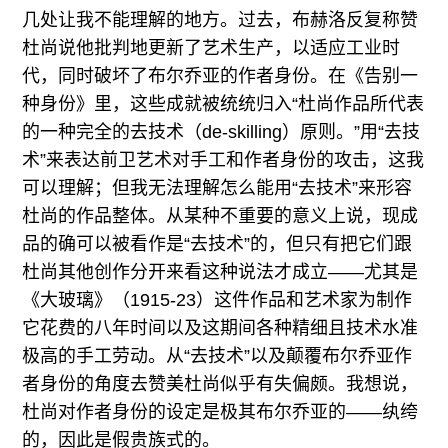
几处让我不能理解的地方。过去，布赫洛反复称赞
杜尚说他批判地更新了艺术生产，以适应工业时
代，同时破坏了布尔乔亚的作者身份。在《告别一
种身份》里，这些成就被统统归入“杜尚作品所代表
的一种完全的去技术（de-skilling）原则。”用“去技
术”来表达前卫艺术对手工和作者身份的攻击，这我
可以理解；但我无法理解怎么能用“去技术”来形容
杜尚的作品整体。从某种不重要的意义上说，现成
品的确可以被看作是“去技术”的，但只有把它们跟
杜尚其他创作分开来看这种说法才成立——尤其是
《大玻璃》（1915-23）这件作品和艺术家为制作
它花费的八年时间以及这期间各种精细且技术水准
极高的手工劳动。从“去技术”以及颠覆布尔乔亚作
者身份的角度去赞美杜尚似乎有失偏颇。我想说，
杜尚对作者身份的设定是极其布尔乔亚的——纨绔
的，因此是假贵族式的。