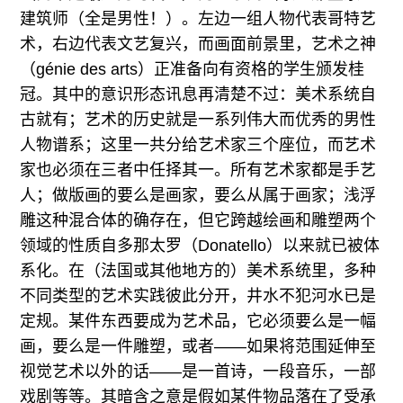
建筑师（全是男性！）。左边一组人物代表哥特艺
术，右边代表文艺复兴，而画面前景里，艺术之神
（génie des arts）正准备向有资格的学生颁发桂
冠。其中的意识形态讯息再清楚不过：美术系统自
古就有；艺术的历史就是一系列伟大而优秀的男性
人物谱系；这里一共分给艺术家三个座位，而艺术
家也必须在三者中任择其一。所有艺术家都是手艺
人；做版画的要么是画家，要么从属于画家；浅浮
雕这种混合体的确存在，但它跨越绘画和雕塑两个
领域的性质自多那太罗（Donatello）以来就已被体
系化。在（法国或其他地方的）美术系统里，多种
不同类型的艺术实践彼此分开，井水不犯河水已是
定规。某件东西要成为艺术品，它必须要么是一幅
画，要么是一件雕塑，或者——如果将范围延伸至
视觉艺术以外的话——是一首诗，一段音乐，一部
戏剧等等。其暗含之意是假如某件物品落在了受承