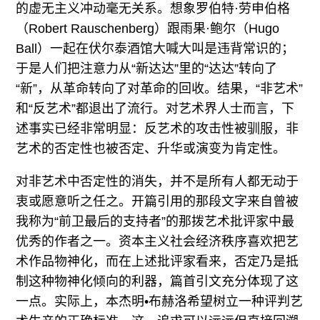
的虚无主义冲动毫无关系。想象罗伯特·劳申伯格
（Robert Rauschenberg）跟雨果·鲍尔（Hugo
Ball）一起在伏尔泰酒馆大喊大叫是违背常识的；
于是人们把注意力从“新达达”里的“达达”转向了
“新”，从革命转向了对革命的回收。结果，“非艺术”
和“反艺术”都退出了流行。对艺术界人士而言，下
述事实已经非常明显：反艺术的攻击性被驯服，非
艺术的否定性也被否定、升华或演变为肯定性。
对非艺术中否定性的消失，并不是所有人都无动于
衷或愿意听之任之。开篇引用的那段文字来自曾被
我称为“前卫最后的支持者”的那拨艺术批评家中最
优秀的作者之一。资本主义社会经济秩序喜欢把艺
术作品物神化，而在上述批评家看来，否定乃是抵
制这种物神化倾向的利器，篇首引文充分体现了这
一点。实际上，本杰明•布赫洛希望树立一种评判艺