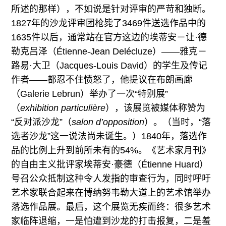
所述的那样），不如说是针对评审的严苛和独断。
1827年的沙龙评审团枪毙了3469件送选作品中的
1635件以后，通常站在官方这边的埃蒂安－让·德
勒克吕泽（Étienne-Jean Delécluze）——雅克－
路易·大卫（Jacques-Louis David）的学生及传记
作者——都忍不住愤怒了，他提议在布朗画廊
（Galerie Lebrun）举办了一次“特别展”
（
exhibition particulière
），该展览被媒体称赞为
“反对派沙龙”（
salon d’opposition
）。（当时，“落
选者沙龙”这一说法尚未诞生。）1840年，落选作
品的比例上升到前所未有的54%。《艺术家月刊》
的自由主义批评家埃蒂安·豪德（Étienne Huard）
号召公众抵制这种令人发指的审查行为，同时呼吁
艺术家联合起来在博纳努韦勒大道上的艺术馆举办
落选作品展。最后，这个展览无疾而终：很多艺术
家临阵退缩，一是怕遭到沙龙的打击报复，二是羞