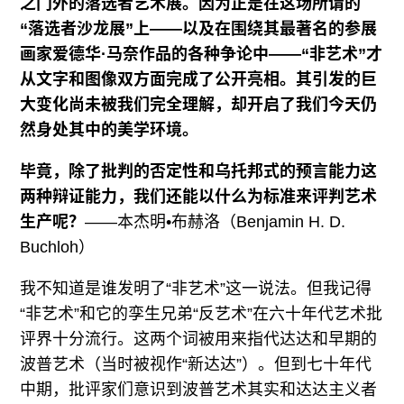
之门外的落选者艺术展。因为正是在这场所谓的
“落选者沙龙展”上——以及在围绕其最著名的参展
画家爱德华
·
马奈作品的各种争论中——“非艺术”才
从文字和图像双方面完成了公开亮相。其引发的巨
大变化尚未被我们完全理解，却开启了我们今天仍
然身处其中的美学环境。
毕竟，除了批判的否定性和乌托邦式的预言能力这
两种辩证能力，我们还能以什么为标准来评判艺术
生产呢？
——本杰明•布赫洛（Benjamin H. D.
Buchloh）
我不知道是谁发明了“非艺术”这一说法。但我记得
“非艺术”和它的孪生兄弟“反艺术”在六十年代艺术批
评界十分流行。这两个词被用来指代达达和早期的
波普艺术（当时被视作“新达达”）。但到七十年代
中期，批评家们意识到波普艺术其实和达达主义者