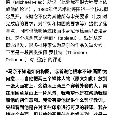
德（Michael Fried）所说（此处我在很大程度上依
赖他的论述），1860年代艺术批评围绕一个核心概
念展开，该概念不仅为其他所有审美要求（比如对
完成度的要求，对平衡和构图的要求等）提供了落
脚点，同时也能够通过绘画本身赋予绘画以合法身
份。这个概念就是“画面”（tableau）。就是从这一
概念出发，很多批评家认为马奈的作品欠缺火候。
下面是一段西奥多佩·罗桂特（Théodore
Pelloquet）对《浴》的评论：
“马奈不知道如何构图，或者说他根本不知‘画面’为
何意……当他把两三个裸体人物（原文如此）放到
一张大画布上，旁边添上两三个穿着外套的人，再
在周围草草画上一片风景，我希望他是在帮助我理
解他的创作意图。我没有要他提供什么哲学教训，
只想看到他是在对某些印象进行可见的转译。我在
找这个东西，但从他的画里什么也找不到：这是一