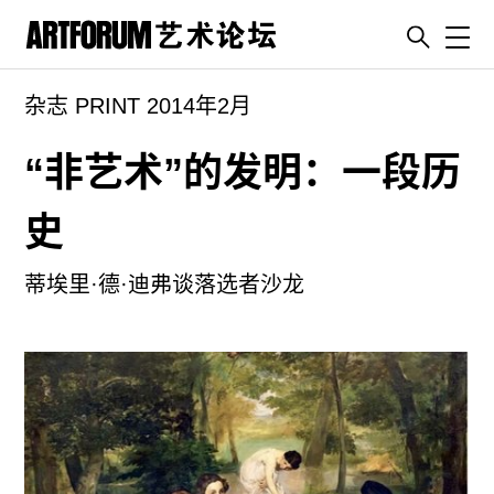
Toggl
杂志 PRINT 2014年2月
artguide
新闻
“非艺术”的发明：一段历
展评
史
杂志
专栏
蒂埃里·德·迪弗谈落选者沙龙
视频
ENGLISH
ART & EDUCATION
广告
订阅