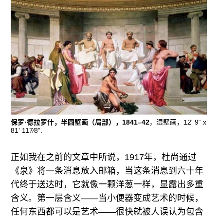
保罗·德拉罗什，半圆壁画（局部），1841–42
，湿壁画，12' 9“ x
81' 117⁄8”.
正如我在之前的文章中所说，1917年，杜尚通过
《泉》将一条消息放入邮箱，当这条消息到六十年
代终于送达时，它就像一颗洋葱一样，显露出多重
含义。第一层含义——当小便器变成艺术的时候，
任何东西都可以是艺术——很快就被人误认为包含