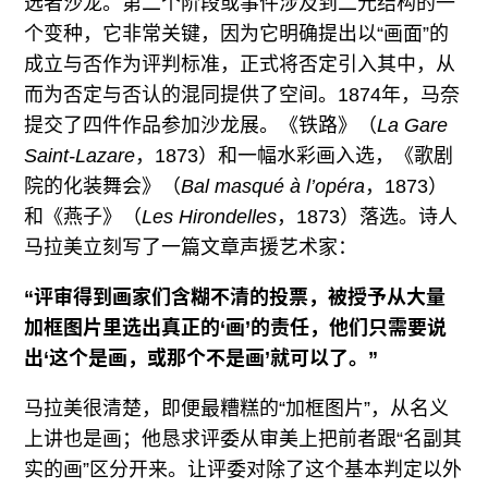
选者沙龙。第二个阶段或事件涉及到二元结构的一
个变种，它非常关键，因为它明确提出以“画面”的
成立与否作为评判标准，正式将否定引入其中，从
而为否定与否认的混同提供了空间。1874年，马奈
提交了四件作品参加沙龙展。《铁路》（
La Gare
Saint-Lazare
，1873）和一幅水彩画入选，《歌剧
院的化装舞会》（
Bal masqué à l’opéra
，1873）
和《燕子》（
Les Hirondelles
，1873）落选。诗人
马拉美立刻写了一篇文章声援艺术家：
“评审得到画家们含糊不清的投票，被授予从大量
加框图片里选出真正的‘画’的责任，他们只需要说
出‘这个是画，或那个不是画’就可以了。”
马拉美很清楚，即便最糟糕的“加框图片”，从名义
上讲也是画；他恳求评委从审美上把前者跟“名副其
实的画”区分开来。让评委对除了这个基本判定以外