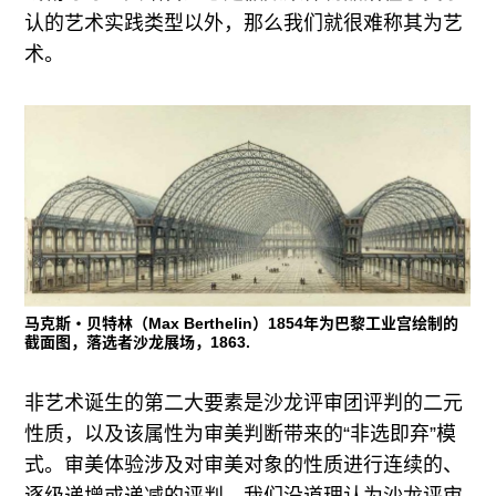
认的艺术实践类型以外，那么我们就很难称其为艺
术。
马克斯・贝特林（Max Berthelin）1854年为巴黎工业宫绘制的
截面图，落选者沙龙展场，1863.
非艺术诞生的第二大要素是沙龙评审团评判的二元
性质，以及该属性为审美判断带来的“非选即弃”模
式。审美体验涉及对审美对象的性质进行连续的、