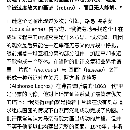
个被过度放大的画谜（rebus），而且无人能解。”
画谜这个比喻出现过多次；例如，路易·埃蒂安
（Louis Étienne）曾写道：“我徒劳地寻找这个正在
成型过程中的画谜究竟是什么意思。”无法解开谜团
的观众最后只能在一连串毫无意义的片段中挣扎，
眼前摆着一堆互相分离的部分组件，加起来却永远
不能构成一个整体。在当时的批评文章和业界术语
里，“片段”（
morceau
）与“画面”（
tableau
）之间
形成一种辩证对立关系。阿方斯·勒格罗
（Alphonse Legros）在弗雷德所谓的“1863一代”里
是马奈的同僚，他对上述辩证关系做了最简洁优美
的描述：“我觉得画面就是指若干片段在没有刻意追
求组成画面的情况下自然而然地成功完成了构图。”
批评家常常认为马奈有能力画出成功的片段，但并
不等于他能以此构建出完整的画面。1870年，卡斯