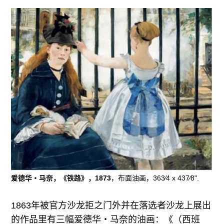
爱德华・马奈，《铁路》，1873
，布面油画，363⁄4 x 437⁄8".
1863年被官方沙龙拒之门外并在落选者沙龙上展出
的作品里有三幅爱德华・马奈的油画：《（西班