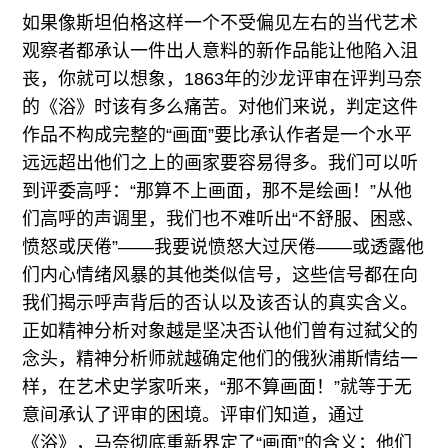
如果像斯坦伯格这样一个不受偏见左右的当代艺术
观察者都承认一件出人意料的新作品能让他陷入沮
丧，你就可以想象，1863年的沙龙评审在评判马奈
的《浴》时该有多么痛苦。对他们来说，判定这件
作品不构成完整的“画面”要比承认作者是一个水平
远远超出他们之上的画家要容易得多。我们可以听
到评委高呼：“那算不上画面，那不是绘画！”从他
们高呼的声调里，我们也不难听出“不舒服、困惑、
愤怒或厌倦”——我要说愤怒大过厌倦——或透露他
们内心情绪风暴的其他类似信号，这些信号都在向
我们揭示呼声背后的否认以及该否认的真实含义。
正如精神分析对象越是坚决否认他们曾有过弑父的
念头，精神分析师就越确定他们的俄狄浦斯情结一
样，在艺术史学家听来，“那不算画面！”就等于无
意间承认了评审的困境。评审们知道，通过
《浴》，马奈彻底重新界定了“画面”的含义；他们