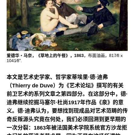
往期内容
联系我们
关注我们
爱德华・马奈，《草地上的午餐》，1863
，布面油画，817⁄8 x
1041⁄8".
本文是艺术史学家、哲学家蒂埃里·德·迪弗
（Thierry de Duve）为《艺术论坛》撰写的有关
前卫艺术的系列文章之第四部分。在这部分中，德·
迪弗继续挖掘马塞尔
·
杜尚1917年作品《泉》的意
义。德·迪弗认为，要想找到现成品对艺术范畴的传
奇反叛源头究竟在何处，我们必须回溯到更早期的
一次分裂：1863年被法国美术学院系统官方沙龙拒