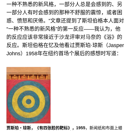
一种不熟悉的新风格，一部分人总是会感到的、另
一部分人有时会感到的那种不舒服的震惊，或者困
惑、愤怒和厌倦。”文章还提到了斯坦伯格本人面对
“一种不熟悉的新风格”的第一反应——我认为，他
的反应应该非常接近于沙龙评审对马奈的《浴》的
反应。斯坦伯格在忆及他看过贾斯珀·琼斯（Jasper
Johns）1958年在纽约首场个展后的感想时写道：
贾斯珀・琼斯，《有四张脸的靶标》，1955
，新闻纸和布面上蜡