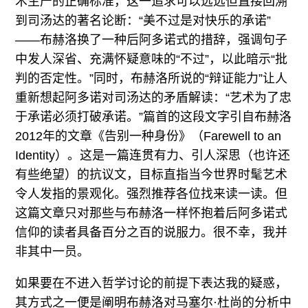
术生产的正确标准，这一追求可以远远但直接回溯
到司汤达的著名论断：“美不过是对快乐的承诺”
——布赫洛换了一种后阿多诺式的措辞，强调句子
中发人深省、充满怀疑意味的“不过”，以此暗示“批
判的否定性。”同时，布赫洛所说的“辩证能力”让人
重新想起阿多诺对司汤达的矛盾解读：“艺术为了忠
于承诺必须打破承诺。”篇首的这段文字引自布赫洛
2012年的文章《告别一种身份》（Farewell to an
Identity）。这是一篇连贯有力、引人深思（也许还
有些绝望）的抗议文，目标直指当今世界时髦艺术
令人发指的景观化。强烈推荐各位找来读一读。但
这篇文章只对那些与布赫洛一样怀抱着后阿多诺式
信仰的读者具备百分之百的说服力。很不幸，我并
非其中一员。
如果要在不进入哲学讨论的前提下表达我的疑惑，
其方式之一便是阐明布赫洛对马塞尔·杜尚的分析中