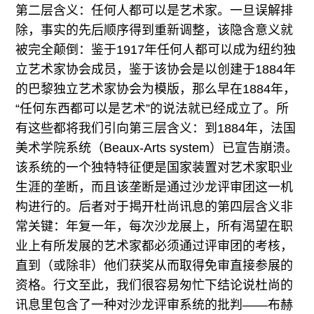
第二层含义：任何人都可以是艺术家。一旦误解排
除，事实的先后顺序得到重新调整，该隐含意义就
被完全颠倒：鉴于1917年任何人都可以成为纽约独
立艺术家协会成员，鉴于该协会是以创建于1884年
的巴黎独立艺术家协会为模版，那么早在1884年，
“任何东西都可以是艺术”的说法就已经成立了。所
有这些都将我们引向第三层含义：到1884年，法国
美术学院系统（Beaux-Arts system）已宣告崩溃。
该系统的一个独特特征便是国家装置对艺术家职业
生涯的垄断，而且该垄断是通过沙龙评审团这一机
构进行的。后者对于揭开杜尚讯息的第四层含义非
常关键：年复一年，每次沙龙展上，所有渴望在职
业上有所发展的艺术家都必须通过评审团的考核，
直到（或除非）他们获奖从而取得免审直接参展的
资格。行文至此，我们很容易匆忙下结论说杜尚的
讯息里包含了一种对沙龙评审系统的批判——布赫