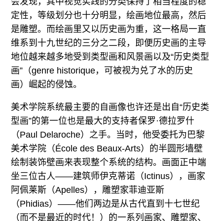
会发现，其中视觉实践的分类保持了相当程度的稳
定性，等级划分也十分明显，绘画地位最高，然后
是雕塑。而绘画里又以历史画为重，这一格局一直
维系到十九世纪的三分之二段，即便历史画的主导
地位越来越多地受到类型画和风景画以及“历史类型
画”（genre historique，可被视为兑了水的历史
画）崛起的侵蚀。
美术学院系统最主要的自画像也许还是出自“历史类
型画”的第一位也是最大的支持者保罗·德拉罗什
（Paul Delaroche）之手。当时，他受委托为巴黎
美术学院（École des Beaux-Arts）的半圆形墙壁
绘制装饰壁画来表现整个系统的结构。画面正中端
坐三位古人——建筑师伊克蒂诺（Ictinus），画家
阿佩莱斯（Apelles），雕塑家菲迪亚斯
（Phidias）——他们两边是从古代直到十七世纪
（而不是最近的时代！）的一系列画家、雕塑家、