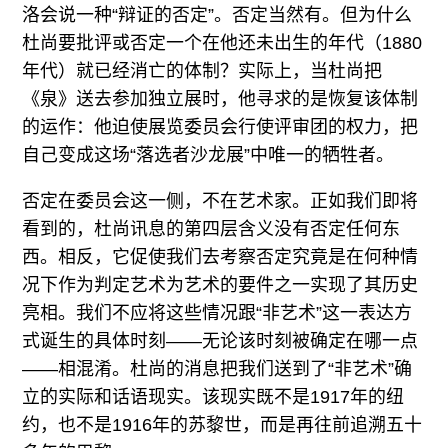
洛会说一种“辩证的否定”。否定当然有。但为什么
杜尚要批评或否定一个在他还未出生的年代（1880
年代）就已经消亡的体制？实际上，当杜尚把
《泉》送去参加独立展时，他寻求的是恢复该体制
的运作：他迫使展览委员会行使评审团的权力，把
自己变成这场“落选者沙龙展”中唯一的牺牲者。
否定在委员会这一侧，不在艺术家。正如我们即将
看到的，杜尚讯息的第四层含义没有否定任何东
西。相反，它促使我们去考察否定究竟是在何种情
况下作为判定艺术为艺术的要件之一实现了其历史
亮相。我们不应将这些情况跟“非艺术”这一表达方
式诞生的具体时刻——无论该时刻被确定在哪一点
——相混淆。杜尚的消息把我们送到了“非艺术”确
立的实际和话语现实。该现实既不是1917年的纽
约，也不是1916年的苏黎世，而是再往前追溯五十