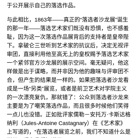
于公开展示自己的落选作品。
与此相比，1863年——真正的“落选者沙龙展”诞生
的那一年——落选艺术家们既没有恐惧，也不感羞
耻，因为这一次落选作品展背后的支持者是皇帝陛
下。拿破仑三世听到艺术家的抗议后，决定无视评
审团，直接利用他至高无上的皇权赐予落选艺术家
一个紧邻官方沙龙展的展示空间。毫无疑问，他这
样做是出于谋略，而并非因为他的趣味与评审团不
合，但产生的结果是一样的。如果把落选者沙龙看
成是一场“另类”展览，或者是前卫艺术对学院主义
的一次漂亮复仇，那就错了：公众到落选者沙龙来
主要是为了嘲笑落选作品，而且很多时候他们笑得
一点儿也没错。正如批评家儒勒－安托万·卡斯达格
纳利（Jules-Antoine Castagnary）在《艺术家》
上写道的，“在落选者展览之前，我们不知道什么是