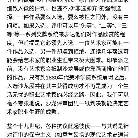
评审团做事也不能随心所欲。哪怕是对作品质量最
细致入微的评判，也逃不掉“非选即弃”的强制选
择。一件作品要么入选，要么被拒之门外，没有中
间项。如果入选，评审可以用“头等”、“二等”、“三
等”等一系列奖牌系统来表达他们对作品欣赏的程
度，但前提是它必须先入选。一位艺术家可能有一
件作品入选，另一件却遭到拒绝。连续几年落选可
能会给艺术家的职业生涯带来极大困难。印象派之
前，没有艺术家会抵制沙龙展或依靠画商推销他们
的作品。只有到1880年代美术学院系统崩塌之后，
入选沙龙展并在其中获得成功才不再是成为一个生
活无忧的职业艺术家的必经之路。因此，我们可以
毫不夸张地说，沙龙评审团凭一纸判决就能决定艺
术家职业生涯的成败。
整个十九世纪，各种抗议此起彼伏——与其说是针
对评审的保守主义（如意气昂扬的现代艺术史通常