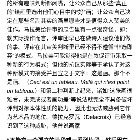
的所有趣味判断都闭嘴，让公众自己从那些“真正
的”绘画里选出他们心目中的“好”画；让公众自己决
定在那些名副其实的画里哪些才是值得众人赞美的
佳作。马拉美给评审的忠告里有一点很奇怪，即：
就实际操作而言，评审团早已在做诗人建议他们做
的事。评审在其审美判断里已经不得不遵循“非选即
弃”的模式。马拉美可能觉得他是在敦促评审采取一
种新的行为模式；但他的抗议实际等于承认了对这
种新模式的接受并且宣之于文字：这是画。那个不
是画。（
Ceci est un tableau. Voilà qui n’est point
un tableau.
）和第二种判断比起来，诸如“这张画很
难看，未完成或者画功差”等说法就完全不具备破坏
评判对象本体性质的能力，因此也无法威胁到它作
为艺术品的地位。德拉克罗瓦（Delacroix）已经意
识到了这种威胁，他曾说画家