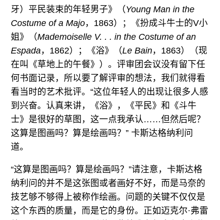
牙）平民装束的年轻男子》（
Young Man in the
Costume of a Majo
，1863）；《扮成斗牛士的V小
姐》（
Mademoiselle V. . . in the Costume of an
Espada
，1862）；《浴》（
Le Bain
，1863）（现
在叫《草地上的午餐》）。评审团会议没有留下任
何书面记录，所以要了解评审的想法，我们就得看
看当时的艺术批评。“这位年轻人的出现让很多人感
到兴奋。认真来讲，《浴》，《平民》和《斗牛
士》是很好的草图，这一点我承认……但然后呢？
这算是图画吗？算是绘画吗？” 卡斯达格纳利问
道。
“这算是图画吗？算是绘画吗？”请注意，卡斯达格
纳利问的并不是这张图或者画好不好，而是马奈的
技艺够不够得上被称作绘画。问题的关键不仅仅是
这个东西的质量，而是它的身份。正如迈克尔·弗雷