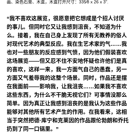
画、染色石膏、木盒，木盒打开尺寸：335⁄8 x 26 x 3".
“我不喜欢这展览，很愿意把它想成是个招人讨厌
的事儿。但同时它又让我感到沮丧，不知道为什
么。接着，我在自己身上发现了所有无教养的俗人
对现代艺术的典型反应。我在生艺术家的气……我
也对一些朋友的反应感到气愤，因为他们假装喜欢
这场展览——但又忍不住不安地怀疑也许他们是真
的喜欢，这样一来，我一方面气自己的愚蠢，另一
方面又气羞辱我的这整个场景。同时，作品还是摆
在我面前——影响我，让我沮丧……如果我不喜欢
这些东西，为什么不干脆无视它们？可事情没那么
简单。因为真正让我感到沮丧的是我认为这些作品
能够对其他所有艺术产生的作用。在我看来，这相
当于突然把德
·库宁和克莱因的作品跟伦勃朗和乔托
扔到了同一口锅里。”