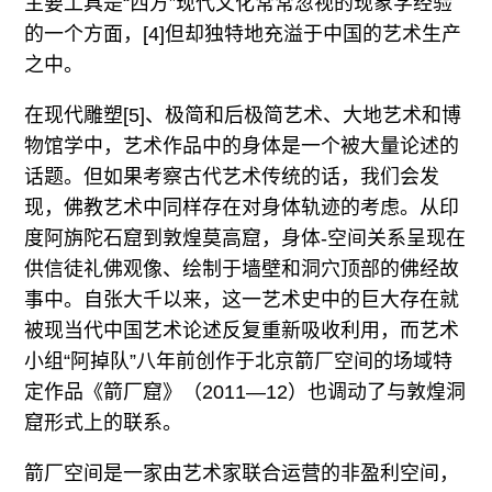
主要工具是“西方”现代文化常常忽视的现象学经验
的一个方面，[4]但却独特地充溢于中国的艺术生产
之中。
在现代雕塑[5]、极简和后极简艺术、大地艺术和博
物馆学中，艺术作品中的身体是一个被大量论述的
话题。但如果考察古代艺术传统的话，我们会发
现，佛教艺术中同样存在对身体轨迹的考虑。从印
度阿旃陀石窟到敦煌莫高窟，身体-空间关系呈现在
供信徒礼佛观像、绘制于墙壁和洞穴顶部的佛经故
事中。自张大千以来，这一艺术史中的巨大存在就
被现当代中国艺术论述反复重新吸收利用，而艺术
小组“阿掉队”八年前创作于北京箭厂空间的场域特
定作品《箭厂窟》（2011—12）也调动了与敦煌洞
窟形式上的联系。
箭厂空间是一家由艺术家联合运营的非盈利空间，