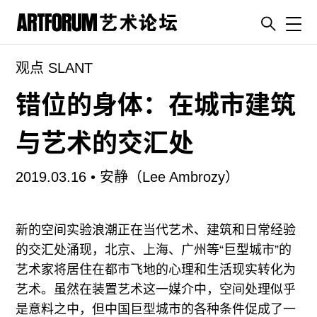
Toggl
观点 SLANT
artguide
新闻
错位的身体：在城市建筑
展评
与艺术的交汇处
杂志
专栏
2019.03.16 •
安静（Lee Ambrozy）
视频
ENGLISH
新的空间实验浪潮正在当代艺术、建筑和日常经验
ART & EDUCATION
的交汇处涌现，北京、上海、广州等“巨型城市”的
广告
艺术家将居住在都市飞地的心理和生活现实转化为
艺术。虽然在装置艺术这一媒介中，空间处理似乎
订阅
是意料之中，但中国巨型城市的各种条件促成了一