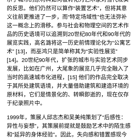
的反思。他们仍然可以算作“装置艺术”，但将其意
义往前更推进了一步，而“特定场域性”也无法弥补
这一概念上的滑移。参与社会和物理空间的艺术作
品的历史语境可以追溯到20世纪80年代和90年代的
展览实践，高名潞将这一历史前情理论化为“公寓艺
术” [13]，而巫鸿只是简单称其为“实验性展览”
[14]。20世纪90年代，扩张的城市与实验艺术同步
发展，比如在广州，大尾象的展览几乎完全融入了
当时的高速城市化进程，[15] 他们的作品完全取决
于其所处建筑语境，并大量借助建筑和建造环境的
原材料，它们是情景化的、转瞬即逝的，现在仅存
于纪录照片中。
1999年，策展人邱志杰和吴美纯策划了“后感性：
异性与妄想”，其策展前提就是鼓励艺术中的陌生感
和“延异的身体经验”。因此，失向感和错置感现今