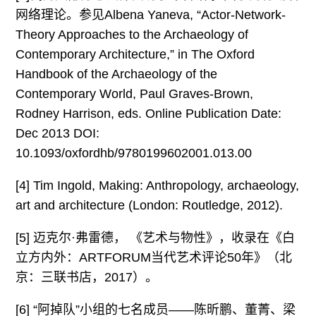
网络理论。参见Albena Yaneva, “Actor-Network-
Theory Approaches to the Archaeology of
Contemporary Architecture,” in The Oxford
Handbook of the Archaeology of the
Contemporary World, Paul Graves-Brown,
Rodney Harrison, eds. Online Publication Date:
Dec 2013 DOI:
10.1093/oxfordhb/9780199602001.013.00
[4] Tim Ingold, Making: Anthropology, archaeology,
art and architecture (London: Routledge, 2012).
[5] 迈克尔·弗雷德， 《艺术与物性》，收录在《白
立方内外：ARTFORUM当代艺术评论50年》（北
京：三联书店，2017）。
[6] “阿掉队”小组的七名成员——陈昕鹏、董菁、梁