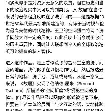
间操纵似乎是对资源无意义的浪费，但在历史和当
下的政治现实中又可以找到类比。原“故居”在当时
来说的奢侈程度反映在了洗手间内——这是根据20
世纪60年代最高标准所建造的，有悖于当时视节俭
为最高美德的时代精神。王卫的空间扭曲将两个洗
手间放大到一定的尺度，以此反映出当今赋予它们
的历史重要性，同时让人联想到今天的全球政治精
英可能拥有的私人奢侈。
进入这件作品，走上看似荒谬的富丽堂皇的洗手间
瓷砖地面，我们似乎在以慢动作行走，然后抵达最
日常的地标：洗手池、浴缸或马桶。从这一意义上
来说，《故居》实现了伯纳德·屈米（Bernard
Tschumi）所描述的“空间折磨”或“侵犯空间的身
体”。[9] 尽管作品已经以图像的形式被记录下来，
但要在上述本体论层面上与之互动的话，实地体验