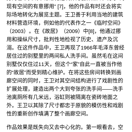
现有空间的有意挪用” [7]，他的作品有时还会将实
际场地转化为展览主题。王卫善于利用当地的建筑
材料营造环境，例如他的代表作之一《临时空间》
（2003）。在《故居》（2009）中[8]，他通过挪
用和操纵尺寸，批判性地检视了历史、遗产及沉
溺。在这件作品中，王卫再现了1966年毛泽东曾经
居住过的别墅里的两间私人洗手间。虽然毛在这间
别墅仅仅住过11天，但这个“家”自此一直被当作他
的“故居”而受到精心维护。在将这些房间转换到画
廊空间的同时，王卫对其空间结构进行了戏剧性的
扩展处理，建造出两个大到夸张的洗手间——洗手
池离厕所有几米远，浴缸则被隔离在瓷砖地面之
外。王卫以其除了尺寸都忠于原貌的模仿性和戏剧
性的重新创作填满了整个画廊空间。
作品效果是既失向又去中心化的。第一眼看去，空