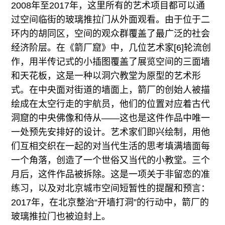
2008年至2017年，这里所有的艺术项目都可以通
过空间临街的玻璃推拉门从外面观看。由于位于二
环内的胡同区，空间的观众群覆盖了最广泛的社会
经济阶层。在《箭厂窟》中，几位艺术家[6]轮流创
作，用半传记式的小插图覆盖了展览空间的三面墙
和天花板，这是一种以洞穴教堂为原型的艺术形
式。在中央面对街道的墙面上，箭厂的创始人被描
绘成在太空行走的宇航员，他们的位置对应着古代
洞窟的中央佛像和侍从——这也是这件作品中唯一
一处预先安排好的设计。艺术家们即兴绘制，用他
们互相交织在一起的对当代生活的思考填满墙面每
一个角落，创造了一个世俗又当代的小教堂。三个
月后，这件作品被拆除。这是一项关于非留恋的准
练习，以及对北京城市空间短暂性的提醒和预言：
2017年，在北京整治“开墙打洞”的行动中，箭厂的
玻璃推拉门也被迫封上。