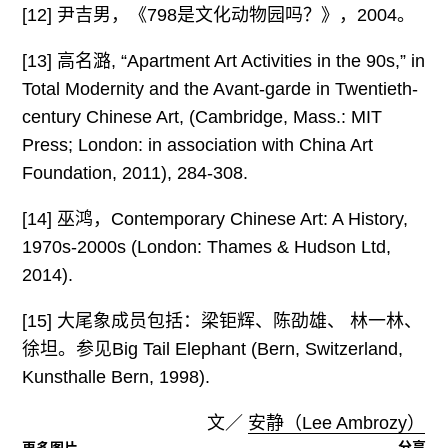
[12] 尹吉男，《798是文化动物园吗？》，2004。
[13] 高名潞, “Apartment Art Activities in the 90s,” in
Total Modernity and the Avant-garde in Twentieth-
century Chinese Art, (Cambridge, Mass.: MIT
Press; London: in association with China Art
Foundation, 2011), 284-308.
[14] 巫鸿，Contemporary Chinese Art: A History,
1970s-2000s (London: Thames & Hudson Ltd,
2014).
[15] 大尾象成员包括：梁钜辉、陈劭雄、 林一林、
徐坦。参见Big Tail Elephant (Bern, Switzerland,
Kunsthalle Bern, 1998).
文／
安静（Lee Ambrozy）
分享