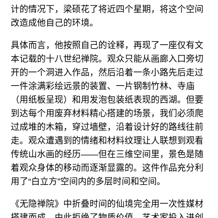
计的情况下，梁硕花了将近四个星期，将这个空间
改造成他自己的环境。
具体而言，他按照自己的诠释，再现了一座仅有文
本记载的十八世纪禅院。观众只能从画廊入口旁切
开的一个洞进入作品，然后沿着一条小路先后走过
一件涂满彩绘远景的装置、一片钢制竹林、寺庙
（用纸板呈现）和用发泡包装纸表现的西湖。但要
到达每个用废弃材料精心搭建的场景，我们必须爬
过成堆的木箱，穿过墙壁，沿着设计好的路线往前
走。观众遭遇到的情绪和材料纹理让人联想到观看
传统山水画的经历——但在三维空间里，景色是随
着观众身体的移动而逐渐显露的。这件作品充分利
用了“白立方”空间内的多层时间和空间。
《无隐禅院》中折叠时间的仙境完全用一次性媒材
搭建而成，由此拒绝了物质价值。艺术家投入进创