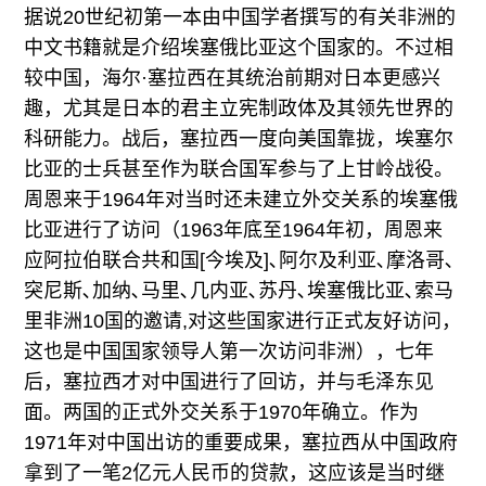
据说20世纪初第一本由中国学者撰写的有关非洲的
中文书籍就是介绍埃塞俄比亚这个国家的。不过相
较中国，海尔·塞拉西在其统治前期对日本更感兴
趣，尤其是日本的君主立宪制政体及其领先世界的
科研能力。战后，塞拉西一度向美国靠拢，埃塞尔
比亚的士兵甚至作为联合国军参与了上甘岭战役。
周恩来于1964年对当时还未建立外交关系的埃塞俄
比亚进行了访问（1963年底至1964年初，周恩来
应阿拉伯联合共和国[今埃及]､阿尔及利亚､摩洛哥､
突尼斯､加纳､马里､几内亚､苏丹､埃塞俄比亚､索马
里非洲10国的邀请,对这些国家进行正式友好访问，
这也是中国国家领导人第一次访问非洲），七年
后，塞拉西才对中国进行了回访，并与毛泽东见
面。两国的正式外交关系于1970年确立。作为
1971年对中国出访的重要成果，塞拉西从中国政府
拿到了一笔2亿元人民币的贷款，这应该是当时继