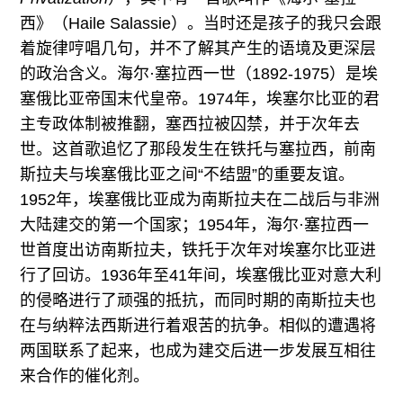
西》（Haile Salassie）。当时还是孩子的我只会跟
着旋律哼唱几句，并不了解其产生的语境及更深层
的政治含义。海尔·塞拉西一世（1892-1975）是埃
塞俄比亚帝国末代皇帝。1974年，埃塞尔比亚的君
主专政体制被推翻，塞西拉被囚禁，并于次年去
世。这首歌追忆了那段发生在铁托与塞拉西，前南
斯拉夫与埃塞俄比亚之间“不结盟”的重要友谊。
1952年，埃塞俄比亚成为南斯拉夫在二战后与非洲
大陆建交的第一个国家；1954年，海尔·塞拉西一
世首度出访南斯拉夫，铁托于次年对埃塞尔比亚进
行了回访。1936年至41年间，埃塞俄比亚对意大利
的侵略进行了顽强的抵抗，而同时期的南斯拉夫也
在与纳粹法西斯进行着艰苦的抗争。相似的遭遇将
两国联系了起来，也成为建交后进一步发展互相往
来合作的催化剂。