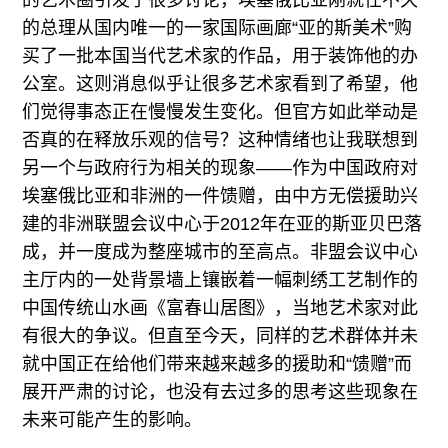
的艺术圈引发了很多讨论，埃塞俄比亚刚就任不久
的总理从国内唯一的一家国际画廊“亚的斯美术”购
买了一批本国当代艺术家的作品，用于装饰他的办
公室。这则消息似乎让很多艺术家看到了希望，他
们觉得事态正在慢慢发生变化。但官方如此举动是
否真的在释放乐观的信号？这种情绪也让我联想到
另一个与政府行为相关的现象——作为中国政府对
埃塞俄比亚和非洲的一件馈赠，由中方无偿援助兴
建的非洲联盟会议中心于2012年在亚的斯亚贝巴落
成，并一度成为整座城市的至高点。非盟会议中心
主厅内的一处背景墙上镶嵌着一幅刺绣工艺制作的
中国传统山水画《富春山居图》，当地艺术家对此
有很大的争议。但直至今天，同样的艺术群体并未
就中国正在给他们带来越来越多的援助和“馈赠”而
展开严肃的讨论，也没有去过多的思考这些现象在
未来可能产生的影响。