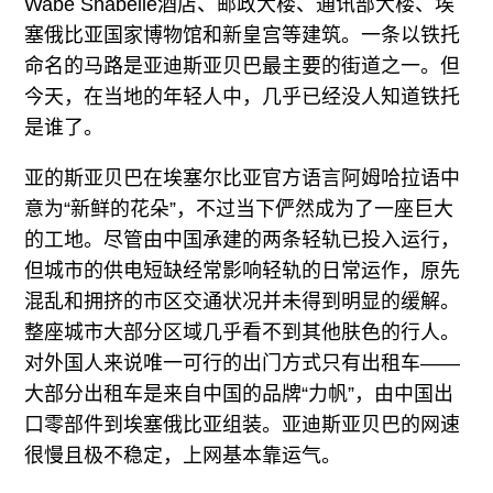
Wabe Shabelle酒店、邮政大楼、通讯部大楼、埃
塞俄比亚国家博物馆和新皇宫等建筑。一条以铁托
命名的马路是亚迪斯亚贝巴最主要的街道之一。但
今天，在当地的年轻人中，几乎已经没人知道铁托
是谁了。
亚的斯亚贝巴在埃塞尔比亚官方语言阿姆哈拉语中
意为“新鲜的花朵”，不过当下俨然成为了一座巨大
的工地。尽管由中国承建的两条轻轨已投入运行，
但城市的供电短缺经常影响轻轨的日常运作，原先
混乱和拥挤的市区交通状况并未得到明显的缓解。
整座城市大部分区域几乎看不到其他肤色的行人。
对外国人来说唯一可行的出门方式只有出租车——
大部分出租车是来自中国的品牌“力帆”，由中国出
口零部件到埃塞俄比亚组装。亚迪斯亚贝巴的网速
很慢且极不稳定，上网基本靠运气。