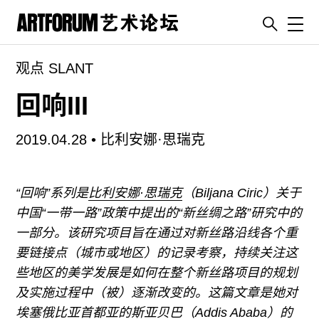
Toggl
观点 SLANT
artguide
新闻
回响III
展评
2019.04.28 •
比利安娜·思瑞克
杂志
专栏
“回响”系列是
比利安娜·思瑞克
（Biljana Ciric）关于
视频
中国“一带一路”政策中提出的“新丝绸之路”研究中的
ENGLISH
一部分。该研究项目旨在通过对新丝路沿线各个重
ART & EDUCATION
要链接点（城市或地区）的记录考察，持续关注这
广告
些地区的美学发展是如何在整个新丝路项目的规划
及实施过程中（被）逐渐改变的。这篇文章是她对
订阅
埃塞俄比亚首都亚的斯亚贝巴（Addis Ababa）的