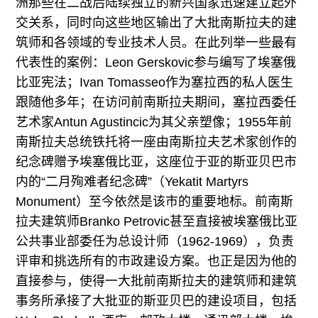
洲那些在二战后陆续独立的新兴国家迅速建立起外
交关系，同时向这些地区输出了大批南斯拉夫的建
筑师和各领域的专业技术人员。在此列举一些最有
代表性的案例：Leon Gerskovic参与编写了埃塞俄
比亚宪法；Ivan Tomasseo作为塞拉西的私人医生
跟随他多年；在访问前南斯拉夫期间，塞拉西委任
艺术家Antun Agustincic为其父亲塑像；1955年前
南斯拉夫总统铁托将一座由南斯拉夫艺术家创作的
纪念碑赠予埃塞俄比亚，这座位于亚的斯亚贝巴市
内的“二月殉难者纪念碑”（Yekatit Martyrs
Monument）至今依然是该市的重要地标。前南斯
拉夫建筑师Branko Petrovic甚至直接被埃塞俄比亚
公共事业部委任为总设计师（1962-1969），负责
评审和挑选所有的市政建设方案。也正是因为他的
直接参与，使得一大批前南斯拉夫的建筑师和建筑
事务所承接了大批亚的斯亚贝巴的建设项目，包括