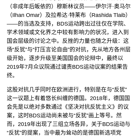
（非成年后皈依的）穆斯林议员——伊尔汗·奥马尔
（Ilhan Omar）及拉希达·特莱布（Rashida Tlaib）
——的当选及支持，BDS运动跨出过往仅在学院、
学术领域或文化界之中较有影响力的状况，进入到
国会层级的讨论之中。反挫的力量也随之升级：这
场“反犹”与“打压言论自由”的对抗，先从地方各州层
级开始，逐步升级至美国国会的论辩中，最终以
2019年7月众议院通过谴责BDS运动议案的结果告
终。
这股对抗几乎同时在欧洲进行，特别是在与“反犹”
这一议题上有着悠长纠缠的德国。2018年，德国国
会先是以绝对多数通过《坚决对抗反犹主义》的议
案，这时BDS运动尚未被与“反犹”画上等号。然
而，2019年出现了三组立场各异，关于BDS运动与
“反犹”的提案，当中最为耸动的是德国新选项党