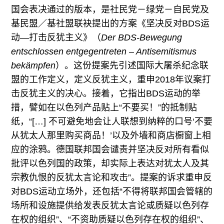
国会表决通过的版本，是社民党－绿党－自民党及
基民盟／基社盟联袂提出的方案《坚决反对BDS运
动—打击反犹主义》（
Der BDS-Bewegung
entschlossen entgegentreten – Antisemitismus
bekämpfen
）。这份提案先引述国际大屠杀纪念联
盟的工作定义，定义反犹主义，重申2018年议案打
击反犹主义的决心。接着，它指出BDS运动的举
措，譬如在以色列产品贴上“不要买！”的抵制贴
纸，“[…] 不可避免地会让人联想到纳粹的口号‘不要
从犹太人那里购买商品！’以及外墙和商店橱窗上相
应的涂鸦。德国联邦国会谴责并坚决反对所有看似
批评以色列国的政策，却实际上表达对犹太人及其
宗教仇恨的反犹太言论和攻击”。提案的诉求重申反
对BDS运动立场外，还包括“不得将联邦国会管辖的
场所和设施提供给发表反犹太言论或质疑以色列存
在权的组织”、“不资助质疑以色列存在权的组织”、