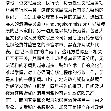
增设一位文献展公司执行长，负责处理文献展各项
财务与行政事务。这使文献展成为具有多头架构的
组织：一面是主要处理艺术事务的策展人、选出策
展人的遴选委员会（Findungskommission）以及参
展的艺术家们；另一边则是以执行长为首，包含大
量文化行政人员的文献展公司；最后还有给予这个
组织经费并监管之的卡塞尔市、黑森邦及联邦代
表。在“艺术自由”的许诺下，这几方看似互不相关
且互不干涉，然而实务上却很难真正泾渭分明，无
法调和的矛盾则越来越多。譬如艺术工作的变化与
难以掌握，对上必须固守既定程序的行政工作，便
是其中的一项矛盾。此外，地方政府期待文献展作
为经济发动机（据第十四届报告的推算，日间及过
夜游客所造成的消费刺激约可达1.23亿欧元产
值），而国家希冀文献展能够有效传播民主自由之
形象，文献展的品牌形象，却又正是建立在对政经