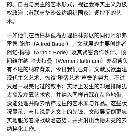
的、自由与民主的艺术形式，视社会写实主义为极
权政治（苏联与华沙公约组织国家）调控下的艺
术。
一如他们在西柏林孤岛办理柏林影展的同行阿尔弗
雷德·鲍尔（Alfred Bauer），文献展的主要创建者
阿诺·博德（Arnold Bode）及其紧密合作伙伴、顾
问维尔纳·哈夫特曼（Werner Haftmann）亦都背负
有不堪的纳粹背景。今日我们已知，文献展欲重建
现代主义艺术、恢復“堕落艺术”声誉的努力，不过
只是一段美化过的叙事；实际上发生的却是排除犹
太裔及左翼艺术家，并纳入同样曾踩在灰色地带，
没能处理并隐去纳粹过往的艺术家与作品。这些状
况显示，与其说是艺文上的先锋，文献展反倒更忠
实地服务着冷战政治态势，并折射出西德未竟的去
纳粹化工作。