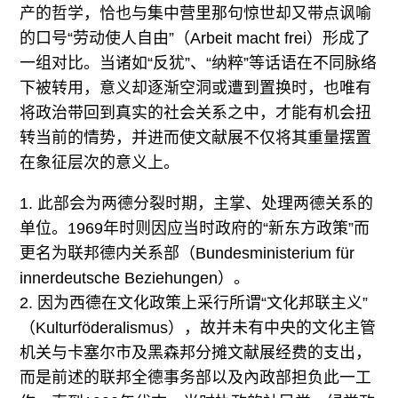
产的哲学，恰也与集中营里那句惊世却又带点讽喻
的口号“劳动使人自由”（Arbeit macht frei）形成了
一组对比。当诸如“反犹”、“纳粹”等话语在不同脉络
下被转用，意义却逐渐空洞或遭到置换时，也唯有
将政治带回到真实的社会关系之中，才能有机会扭
转当前的情势，并进而使文献展不仅将其重量摆置
在象征层次的意义上。
1. 此部会为两德分裂时期，主掌、处理两德关系的
单位。1969年时则因应当时政府的“新东方政策”而
更名为联邦德内关系部（Bundesministerium für
innerdeutsche Beziehungen）。
2. 因为西德在文化政策上采行所谓“文化邦联主义”
（Kulturföderalismus），故并未有中央的文化主管
机关与卡塞尔市及黑森邦分摊文献展经费的支出，
而是前述的联邦全德事务部以及內政部担负此一工