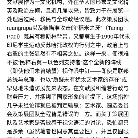
文献展作为一文化机构，外在予人的形象是文化精
英及政治左倾，且近几届以来，皆致力于在展览中
处理后殖民、移民与全球政经议题。此次策展团队
ruangrupa以及被瞄准攻击的“稻米之牙”（Taring
Padi）既具有穆斯林背景，又都萌生于1990年代末
印尼学生运动反苏哈托政权的行列之中，政治上与
右翼的主张显然有不相容之处。这样一来，便很难
不被”民粹右翼－以色列支持者”这个全新的阵线
（即使他们未曾结盟）视作眼中钉——即使是联邦
总统与总理，也以“质疑未有犹太艺术家的存在”或
罕见地未造访展览来表态。在文献展纠缠着行政与
财务压力，并捆绑了国家形象的前提下，这场指控
几乎未经论辩就已被判定输赢：艺术家、遴选委员
会及策展团队全程皆是错误的一方。而关于策展团
队及艺术家是否敏感于视觉语汇的讨论，恐怕都只
是多余（虽然笔者也同意其重要性），并且仅囿限