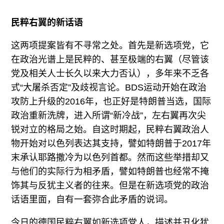
民粹右翼的新话语
这两项提案皆有不寻常之处。首先是新选项党，它
在政治光谱上是民粹的、甚至极端的右翼（尽管该
党及相关人士长久以来大力否认），多年来不乏各
式“大屠杀否定”及歧视言论。BDS运动开始在政治
攻防上升级的2016年，也正好是特朗普当选，国际
政治重新洗牌，进入所谓“新冷战”，左右翼再次尖
锐对立的格局之始。自这时期起，民粹右翼政治人
物开始对以色列表达其支持，譬如特朗普于2017年
末承认耶路撒冷为以色列首都。然而这些举措却又
与他们的实际行为相矛盾，譬如特朗普也经常不掩
饰其与反犹主义者的往来。但是在新选项党的政治
话语里面，自有一套弥合此矛盾的说词。
今日的德国民粹右翼如新选项党人，描述并丑化犹