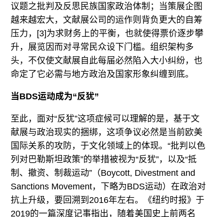
议题之批判及反思民族国家政治体制；当策展企图
越来越宏大，文献展公司的运作则背负更大的自筹
压力，[3]为求财务上的平衡，也就使得票价逐步攀
升，展览因而对寻常民众设下门槛。组织架构多
头，不仅使文献展自此每届必然陷入大小纠纷，也
命定了它必需与地方政治及国家形象纠缠到底。
当BDS运动成为“反犹”
至此，面对“反犹”这项症候可以理解的是，基于文
献展与政治现实的捆绑，这项争议必然是当前欧美
国际关系的攻防，于文化领域上的体现。“批判以色
列对巴勒斯坦政策”的举措被视为“反犹”，以及“抵
制、撤资、制裁运动”（Boycott, Divestment and
Sanctions Movement，下略为BDS运动）在政治对
抗上升级，要回溯到2016年左右。《纽约时报》于
2019的一篇深度记事指出，随着美国史上前两名