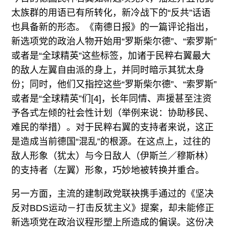
太族群的用语已有所转化，新冷战下的“反共”话语
也具备新的形态。《南德日报》的一篇评论指出，
新选项党的政治人物开始用“罗斯柴尔德”、“索罗斯”
或者是“全球精英”这些标签，加诸于民粹右翼最大
的敌人左翼自由派的身上，并同时暗示其犹太身
份；同时，他们又指控这些“罗斯柴尔德”、“索罗斯”
或者是“全球精英”们[4]，长年同情、声援甚至注资
予各式左倾的社会性计划（举例来说：协助移民、
难民的举措）。对于民粹右翼的支持者来说，这正
是造成当前德国“混乱”的根源。在这点上，过往的
敌人形象（犹太）与今日敌人（伊斯兰／穆斯林）
的支持者（左翼）形象，巧妙地被转换并重合。
另一方面，主流的建制政党联袂携手通过的《坚决
反对BDS运动－打击反犹主义》提案，却未能修正
新选项党在政治议程形塑上所造成的偏误。这份决