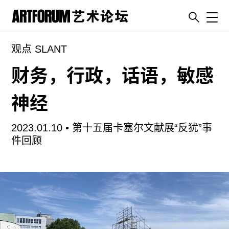
Toggl
观点 SLANT
artguide
新闻
财务，行政，话语，敏感
展评
神经
杂志
专栏
2023.01.10 •
第十五届卡塞尔文献展“反犹”事
视频
件回顾
ENGLISH
ART & EDUCATION
广告
订阅