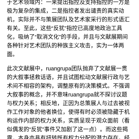
于艺术领域内：一来提出指控及支持指控的一方是
极为复杂的集成，二是指控者发出谴责的真实动
机，实际并不与策展团队及艺术家采行的形式语汇
有关。至此，这些“反犹”指控已高度地政治工具
化，吸纳了“取消文化”的手段，并且与文献展期间
各种针对艺术团队的种族主义攻击，实为一体两
面。
此次文献展中，ruangrupa团队抛弃了文献展一贯
的大叙事拯救话语，并且试图松动文献展行政与艺
术间不相容的架构，调整原有的决策模式。不强调
大叙事的概念，并不意味ruangrupa就不探讨议题
与权力关系；相反地，正因为总策展人与过去被视
作工作对象的他者换位，使得有时必须被隐藏于机
构运作内部的权力关系，实质呈现于观众面前（看
似偶发的“反犹”事件又加剧了这一点）。而这些揭
露，本身亦具有扭转既有权力分配的潜力存在。经