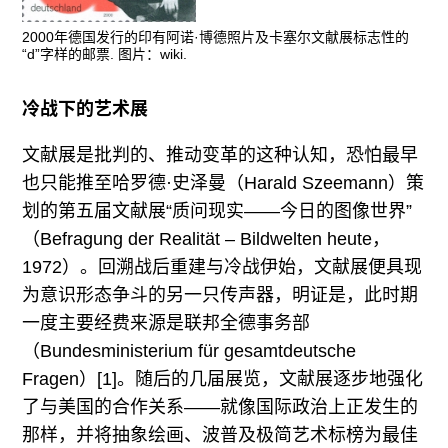
2000年德国发行的印有阿诺·博德照片及卡塞尔文献展标志性的
“d”字样的邮票. 图片：wiki.
冷战下的艺术展
文献展是批判的、推动变革的这种认知，恐怕最早
也只能推至哈罗德·史泽曼（Harald Szeemann）策
划的第五届文献展“质问现实——今日的图像世界”
（Befragung der Realität – Bildwelten heute，
1972）。回溯战后重建与冷战伊始，文献展便具现
为意识形态争斗的另一只传声器，明证是，此时期
一度主要经费来源是联邦全德事务部
（Bundesministerium für gesamtdeutsche
Fragen）[1]。随后的几届展览，文献展逐步地强化
了与美国的合作关系——就像国际政治上正发生的
那样，并将抽象绘画、波普及极简艺术标榜为最佳