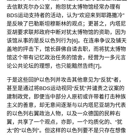
去信默克尔办公室，抱怨犹太博物馆经常办理有
BDS运动支持者的活动，认为“欢迎来到耶路撒冷”
是反映了巴勒斯坦穆斯林的观点；更甚之，内塔尼
亚胡要求联邦政府中断对犹太博物馆的资助，因为
该馆从事的是反以色列行为[6]。在连串争议及铺天
盖地的抨击下，馆长薛佛自请去职，而将犹太博物
馆这个带有记忆政治任务的馆舍，经营为一多元言
论公共论坛的理想，也只能黯然告终[7]。
于是这些回护以色列并攻击其他意见为“反犹”者，
甚至是通过将BDS运动视同“反犹”并谴责之议案的
建制政党，即便当中部分人原初或许带着打击种族
主义的善意，却无意间逐渐与以内塔尼亚胡为代表
的以色列右翼政治人物，以及一众德国的民粹右
翼，共享了一个观点，亦即，一个均质化的、“犹
太”的“以色列”。但这样的以色列要不是只存在想像