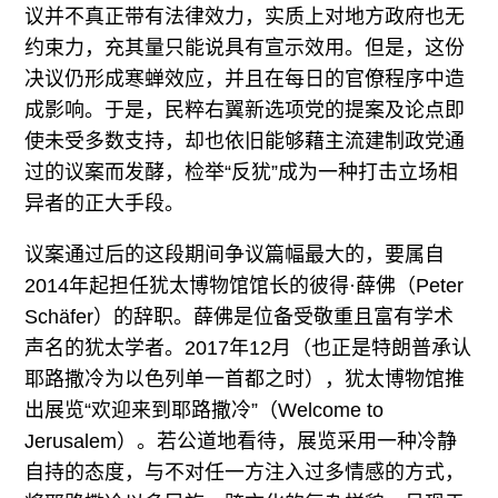
议并不真正带有法律效力，实质上对地方政府也无
约束力，充其量只能说具有宣示效用。但是，这份
决议仍形成寒蝉效应，并且在每日的官僚程序中造
成影响。于是，民粹右翼新选项党的提案及论点即
使未受多数支持，却也依旧能够藉主流建制政党通
过的议案而发酵，检举“反犹”成为一种打击立场相
异者的正大手段。
议案通过后的这段期间争议篇幅最大的，要属自
2014年起担任犹太博物馆馆长的彼得·薛佛（Peter
Schäfer）的辞职。薛佛是位备受敬重且富有学术
声名的犹太学者。2017年12月（也正是特朗普承认
耶路撒冷为以色列单一首都之时），犹太博物馆推
出展览“欢迎来到耶路撒冷”（Welcome to
Jerusalem）。若公道地看待，展览采用一种冷静
自持的态度，与不对任一方注入过多情感的方式，