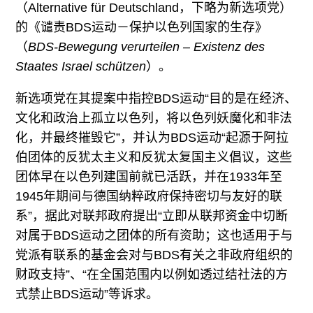
（Alternative für Deutschland，下略为新选项党）
的《谴责BDS运动－保护以色列国家的生存》
（
BDS-Bewegung verurteilen – Existenz des
Staates Israel schützen
）。
新选项党在其提案中指控BDS运动“目的是在经济、
文化和政治上孤立以色列，将以色列妖魔化和非法
化，并最终摧毁它”，并认为BDS运动“起源于阿拉
伯团体的反犹太主义和反犹太复国主义倡议，这些
团体早在以色列建国前就已活跃，并在1933年至
1945年期间与德国纳粹政府保持密切与友好的联
系”，据此对联邦政府提出“立即从联邦资金中切断
对属于BDS运动之团体的所有资助；这也适用于与
党派有联系的基金会对与BDS有关之非政府组织的
财政支持”、“在全国范围内以例如透过结社法的方
式禁止BDS运动”等诉求。