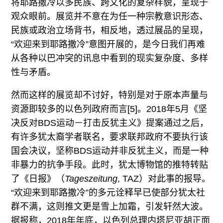
将耶路撒冷以多民族、跨文化的复杂样貌，呈现于
观众眼前。展览并不意在为任一种宗教意识形态、
民族或政治立场背书，相反地，透过展品的呈现，
“欢迎来到耶路撒冷”意图开展的，是今日我们再难
从各种以巴冲突的讯息中看到的现实复杂度、多样
性与矛盾。
然而这样的展览却不讨好，特别是对于原本声量与
资源即较多的以色列政府而言[5]。2018年5月《坚
决反对BDS运动－打击反犹主义》提案通过之后，
有许多犹太裔学者联名，要求联邦政府不要执行该
国会决议，坚称BDS运动并非反犹主义，而是一种
非暴力的抗争手段。此时，犹太博物馆的推特转贴
了《日报》（
Tageszeitung
, TAZ）对此事的报导。
“欢迎来到耶路撒冷”的多元诠释早已使部分犹太社
群不满，这则推文更是雪上加霜，引发轩然大波。
据报称，2018年年底，以色列总理内塔尼亚胡正面