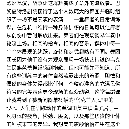
欧洲巡演，战争让这群舞者成了意外的流放者。巴
黎夏特洛剧院接待了这个人数庞大的舞团并临时组
织了一场不是表演的表演――一堂舞者的日常训练
课。在危机中维持一种身体训练的日常可以让舞者
从创伤中暂时解放出来。舞者们在现场钢琴伴奏中
轮流上场。相同的指令，相同的音乐，群体中每一
个个体展现的跳跃，旋转和步伐都略有不同。舞团
团长因为他们没有为观众展现一场技艺精湛的乌克
兰民族芭蕾舞蹈感到抱歉。但他可能并不知道，所
有这些训练中的身体自然流露出来的羞涩，胆怯和
偶然的身体失误都比任何一个精心准备的充满民俗
符号的完美表演更令现场的观众动容。这堂舞蹈课
让我看到了被新闻简单概括的“乌克兰人民”里的
“人”。人们在训练动作的单调重复中读懂了属于平
凡身体的疲惫，松弛，脆弱，以及那些珍贵的个体
的细枝末节的差异。我想美的震颤恰恰产生在这个