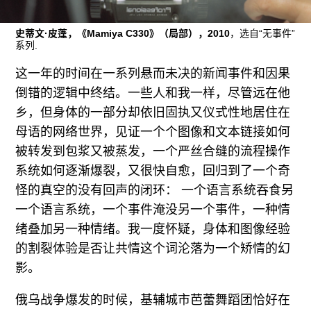
往期内容
史蒂文·皮蓬，《Mamiya C330》（局部），2010
，选自“无事件”
系列.
这一年的时间在一系列悬而未决的新闻事件和因果
联系我们
倒错的逻辑中终结。一些人和我一样，尽管远在他
关注我们
乡，但身体的一部分却依旧固执又仪式性地居住在
母语的网络世界，见证一个个图像和文本链接如何
被转发到包浆又被蒸发，一个严丝合缝的流程操作
系统如何逐渐爆裂，又很快自愈，回归到了一个奇
怪的真空的没有回声的闭环： 一个语言系统吞食另
一个语言系统，一个事件淹没另一个事件，一种情
绪叠加另一种情绪。我一度怀疑，身体和图像经验
的割裂体验是否让共情这个词沦落为一个矫情的幻
影。
俄乌战争爆发的时候，基辅城市芭蕾舞蹈团恰好在