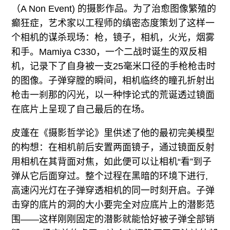
（A Non Event) 的摄影作品。为了治愈图像繁殖的
癫狂症，艺术家以工程师的缜密态度策划了这样一
个相机的谋杀现场：枪，镜子，相机，火光，烟雾
和手。Mamiya C330，一个二战时诞生的双反相
机，记录下了自身被一支25毫米口径的手枪枪击时
的图像。子弹穿膛的瞬间，相机临终的瞳孔折射出
枪击一刹那的闪光，以一种悖论式的荒诞透过镜面
在底片上呈现了自己最后的在场。
皮蓬在《摄影哲学论》里供述了他的最初完美模型
的构想：在相机前后安置两面镜子，通过镜面反射
用相机在其背面对焦，如此便可以让相机“看”到子
弹从它后面穿过。整个过程在黑暗的环境下进行,
高速闪光灯在子弹穿透相机的同一时刻开启。子弹
击穿的底片的洞的大小要完全对应底片上的潜影范
围——这样刚刚固定的潜影就能恰好被子弹全部销