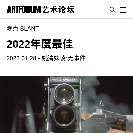
Toggl
观点 SLANT
artguide
新闻
2022年度最佳
展评
2023.01.28 •
姚清妹谈“无事件”
杂志
专栏
视频
ENGLISH
ART & EDUCATION
广告
订阅