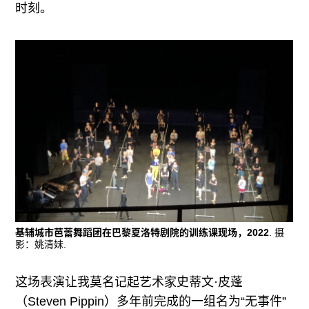
时刻。
基辅城市芭蕾舞蹈团在巴黎夏洛特剧院的训练课现场，2022
. 摄
影：姚清妹.
这场表演让我莫名记起艺术家史蒂文·皮蓬
（Steven Pippin）多年前完成的一组名为“无事件”