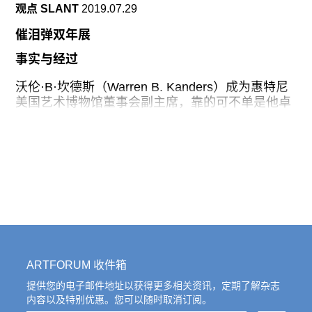
观点 SLANT
2019.07.29
verité）形式记录了一个边缘社群的日常练习：他
们试图通过从瑜伽体式到重金属式摇摆甩头等“宣
催泪弹双年展
泄”动作来划破现实屏障，进入实体与虚拟之间的精
神空间，从而拯救未来已丧失信仰的人类。这部影
事实与经过
片精确地点出了贯穿今年艺术周各类活动的一个关
沃伦·B·坎德斯（Warren B. Kanders）成为惠特尼
键问题：如何处理自己和群体的身体，如何摆放“不
美国艺术博物馆董事会副主席，靠的可不单是他卓
合时宜”的自己。毕竟，经历了前半年的物理隔离和
越的艺术品味。在他七亿美元的资产中，有一部分
封锁，几乎所有人都对因长久无法出门而日渐疼痛
以免税捐赠的方式支持着惠特尼博物馆的展览。那
或麻木的身体和精神产生了全新认知。从这种状态
么，这份慷慨的背后有着怎样的成功事业呢？得益
来看，此次艺术周在面临前所未有的政治和社会挑
于社会行动者、学生和记者多年来为揭露日常暴力
战的同时，也在积极地尝试提供疗愈。
而不懈进行的共同努力，我们在此或能细数坎德斯
的公司Safariland向警察和保安部队（如以色列国
防军和纽约市警察局）贩卖警棍、手铐、手枪皮套
和防弹衣的生意如何做得风生水起。但我们不妨先
从催泪弹说起。
ARTFORUM 收件箱
催泪弹是一种化学武器：这种呈雾状的有毒颗粒，
能够让粘膜红肿发炎，接触到人体就会激发痛感。
提供您的电子邮件地址以获得更多相关资讯，定期了解杂志
皮肤刺痛，喉咙肿胀，眼睛流泪，呼吸困难。这种
内容以及特别优惠。您可以随时取消订阅。