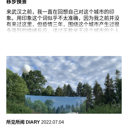
移步换景
语和意大利语的角力一直持续至巴士到岸。
来武汉之前，我一直在回想自己对这个城市的印
进入绿城花园，我并没有从中央展馆（central
象。用印象这个词似乎不太准确，因为我之前并没
pavilion）的主题展开始，而是决定先看完周围的国
有来过这里，但疫情三年，围绕这个城市产生过很
家馆。离入口最近的西班牙馆以秘鲁移民艺术家桑
多强烈的情绪反应，读过无数关于这个城市的个人
德拉·贾马拉·赫什基（Sandra Gamarra Heshiki）
和集体的书写，它好像已经成为心理或身体记忆的
的“移民美术馆”（Migrant Art
一部分。在飞往武汉的飞机上，我还在有意无意地
好奇，当实际到达此地的身体感官体验与长久以来
堆积发酵的想象碰撞时，会不会反而有一种复杂的
错位感。在坐上出租车开往酒店的路上，看着窗外
一路过去的城景，我却感到这个地方再熟悉不过，
但又肯定这不是我认识的任何地方。当路过长江大
桥和两边种植着法国梧桐的街道时，我以为置身南
京，驶进租界区之后，又仿佛看到了上海和天津，
渡轮码头和重庆两相呼应，东湖和西湖也难分东
西。这里似乎把我对很多不同地方的记忆拼凑起
来，但每个看似熟悉的角度引向的都是新鲜和未
知。同行的一位来自上海现居北京的朋友也说，走
在武汉的路上内心竟然泛起非常强烈的乡愁。
所见所闻 DIARY
2022.07.04