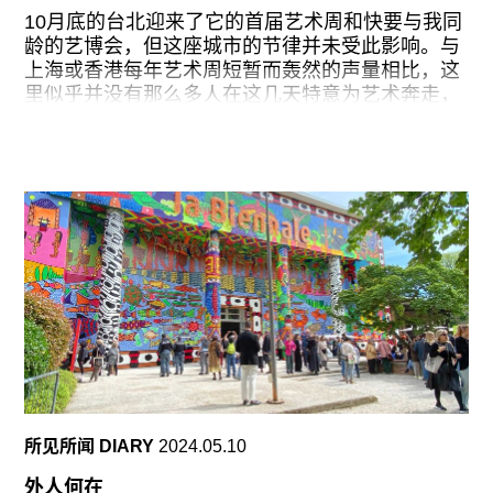
在当代艺术语境中，“感知”早已成为一个安全温和
10月底的台北迎来了它的首届艺术周和快要与我同
的策展母题。它足够抽象，能容纳不同文化、媒介
龄的艺博会，但这座城市的节律并未受此影响。与
与政治差异；又足够具身，能将复杂的结构性议题
上海或香港每年艺术周短暂而轰然的声量相比，这
软化为情绪与感官的私人叙事。官方手册将这场展
里似乎并没有那么多人在这几天特意为艺术奔走，
览描述为一场对数字加速的反抗，试图通过揉捏、
除了因为艺术或早以多样的路径和面貌持续地渗入
铸造、绣缝等缓慢而重复的身体动作，夺回被非人
这座城市的纹理之中，并不需要这样一场特别的盛
化时间所剥夺的“当下”。感知在此被提出为一种需
会来标榜存在。也可能因为，虽然有艺术周这一串
要被训练的能力，一种通过亲近物质来抵御异化的
联全城的策划，但多数画廊和机构并未因此调整展
预感。然而，随着观看的推进，一个问题逐渐浮
览周期，仍在以各自的步调运作。而综观这段时期
现：当感知被组织为一种“仪式”，什么样的经验被
台北的展览和艺术活动，虽然此地一直引以为豪的
纳入其中，什么样的真实被留在场外。
多元性激活并丰富着策展叙述，不至于流于虚妄，
但贯穿其中的两大线索——未来想象与本地耕织
——似乎让这座城市在拥有独特艺术景观的同时，
也面临着这个时代共有的症结。
作为亚洲资历最老的艺博会之一，台北国际艺术博
览会（ART TAIPEI）已经迈入三字头。和所有步入
中年的状态类似，每年由台湾画廊协会主办的这场
所见所闻 DIARY
2024.05.10
博览会今年强调了年轻化、品牌重塑和永续经营。
放到展场来看，这几个词意味着ART
外人何在