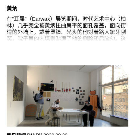
ruangrupa的这场展览显然和大众熟悉的多数双年
展不同，这不是一个可以打卡勾完作品清单的展
黄炳
览，而更多的是方法的分享，档案的聚集和对各种
在“耳屎”（Earwax）展览期间，时代艺术中心（柏
实验的拥抱。虽然看似反艺术市场而行之，但对于
林）几乎完全被黄炳扭曲扁平的面孔覆盖，面向街
很多来去匆匆的艺术观众来说，面对这些需要时间
道的外墙上，戴着墨镜、光头的他对着路人龇牙咧
和沟通成本才能管中窥豹的“作品”，似乎只能一边
笑，院子里的内墙则贴满了他的侧脸和后脑勺。这
看着别人玩一边迟疑是否这也是当下风行的体验经
张脸还时不时出现在柏林的地铁站和街道上，如鬼
济的一种形式。
魅般捕捉着路人的注意力。你也许会觉得这个半身
像造型有些眼熟，尤其配上深红色的中山领衬衫，
以及略朝向右侧的身体。黄炳的灵感来源正是上海
一个钉子户在房子外面贴满国家领导人的肖像海
报，以图制止强力清拆的行动。这些高色彩对比度
的黑色幽默海报对艺术中心所在的仕绅化最严重的
米特区（Mitte）而言尤为贴切。同时，它们“牛皮
癣”小广告式的浓烈本土色彩，也为柏林这座总是试
图拥抱“多样性”但屡屡出糗（如近期开幕的洪堡论
坛）的城市中加入一滴道地的调味。
展厅两层的地下空间对于“耳屎”来说几乎是量身打
造的。如果说海报将这间艺术机构包裹成了黄炳的