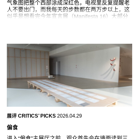
往期内容
气象图把整个西部涂成深红色，电视里反复提醒老
人不要出门，而我每天的步数都在两万步以上，这
似乎是想看完今年宣言展（Manifesta 16）大部分
展场必定的宿命：十二座教堂散落在四座城市之
间，公共交通网络覆盖不全，班次也算不上密，从
联系我们
一座教堂到另一座，常常是一段电车加上十几二十
分钟的步行，穿过安静得近乎空旷的街区，路上遇
关注我们
到的行人有时比展厅里的观众还少。这片区域按工
业物流与汽车通行的逻辑建造，人行道像某种事后
的补偿。交通问题抢在任何一件作品之前，完成了
鲁尔区的自我介绍。
我的路线从埃森开始，再到杜伊斯堡、盖尔森基
兴，最后到波鸿。我对着地图意识到，这条观展路
线恰好沿着区域内几条最主要的电车线展开。策展
方称，场馆的选择考虑的是”群岛之间的连通性”，
但这种连通方便的究竟是周边街区居民，还是拿着
展评 CRITICS’ PICKS
2026.04.29
展览地图、赶在闭馆前进门的艺术观众？这个问题
在三天里不时回来找我。
偏食
要理解这个问题，得先说说鲁尔区是怎样一片地
进入“偏食”主展厅之前，观众首先会在墙面读到三