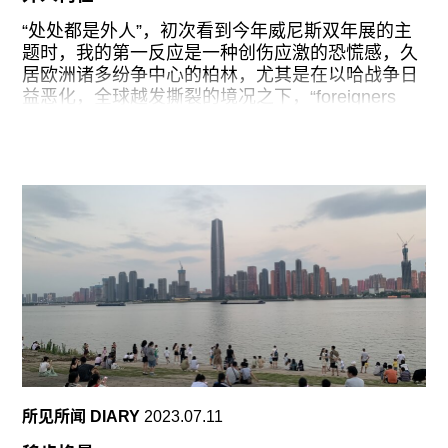
“处处都是外人”，初次看到今年威尼斯双年展的主
题时，我的第一反应是一种创伤应激的恐慌感，久
居欧洲诸多纷争中心的柏林，尤其是在以哈战争日
益恶化，全球越发撕裂的境况之下，“foreigners
everywhere”这句话早已成为挥之不去的阴影——
从各右翼政党和团体对移民政策的咒骂，到本地人
不断抛出的抱怨，而移居者本身也会时常以此感慨
身份的不确定性。出发之前，我仍抱着一丝好奇和
期待，如此具有煽动性的主题能否带来与其野心相
匹配的展览内容，抑或是又一场打着异质性幌子但
并不愿制造空隙的“外人”庆典。
预展第一天，我的行程从绿城花园（Giardini）开
始。前往展场的水上巴士上满是世界各地的艺术观
众，连站立位置都要靠抢，很多穿着上好行头但又
没能坐上taxi的旅客只能忍受自己昂贵的皮鞋被多
次踩踏。中途上船的一位牵着狗的本地老人似乎难
以忍受这一天突如其来的拥挤，而且这些人看起来
所见所闻 DIARY
2023.07.11
并不像谦卑的游客，他只能不断的用意大利语唾骂
周围没有边界感的聒噪外国人，由此激发的英语德