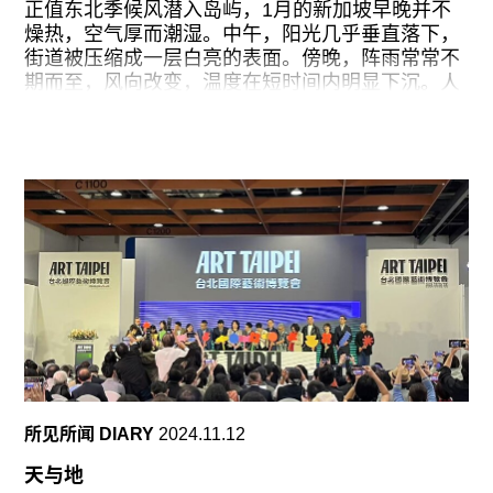
吞入感，连续的流动转变为带有停顿与回旋的结
正值东北季候风潜入岛屿，1月的新加坡早晚并不
构，既如阅读刊物时不同篇幅主题的栏目，也趋近
燥热，空气厚而潮湿。中午，阳光几乎垂直落下，
于一种包含进入、停留、吞咽与消化的身体节律。
街道被压缩成一层白亮的表面。傍晚，阵雨常常不
期而至，风向改变，温度在短时间内明显下沉。人
这种节律首先体现在作品的并置关系中。在开场空
们常将此地描述为一座恒温、秩序井然、几乎没有
间中，辛未的《苹果》（2025）与沙爽的《乳络》
自然变化的“无感”城市，但也是在这里，我的身体
（2025）构成一组相互牵引的结构，前者的双频影
似乎对细微变化变得更加敏感——湿度、风向、光
像一面闪烁着货架上“永远当季”的苹果，而看似自
线的偏移都会被迅速放大，直接介入日常。
然的充足背后是例如智利季节性女工在高强度劳作
与家庭再生产之间的双重负担。沙爽用牦牛毛在金
在这样的经验之中观看TAF艺术基金会（Tanoto Art
属管道间编织出奶汁的输送路径，将“滋养”拆解为
Foundation，以下简称 TAF）于新加坡艺术周之际
一套由管道、组织与流动构成的系统。在此，“健
开幕的首展“感知的仪式”（Rituals of
康”与“供给”之间的裂缝被放大：那些被顺利消费的
Perception），这一主题显得既贴切，又微妙地保
物质，其生产过程中的摩擦与消耗被有效地隔离在
守。基金会自2025年初正式亮相于新加坡艺术周，
视野之外——我们究竟在系统性地“偏”掉什么？
随后在香港、新加坡、圣保罗通过一系列研究与对
谈项目逐步确立其定位：基金会更倾向于以讨论与
知识生产作为介入当代艺术的起点。由艺术总监翁
笑雨策划的首展有超过半数作品来自TAF收藏，展
所见所闻 DIARY
2024.11.12
览也因此承担着为机构奠定策展方法与收藏取向的
功能。
天与地