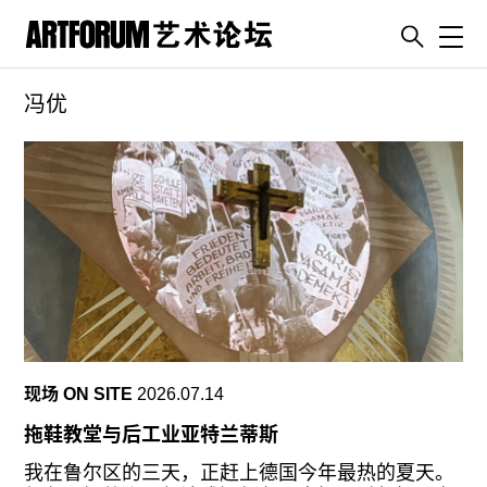
Toggl
冯优
artguide
新闻
展评
杂志
专栏
视频
ENGLISH
ART & EDUCATION
现场 ON SITE
2026.07.14
广告
拖鞋教堂与后工业亚特兰蒂斯
订阅
我在鲁尔区的三天，正赶上德国今年最热的夏天。