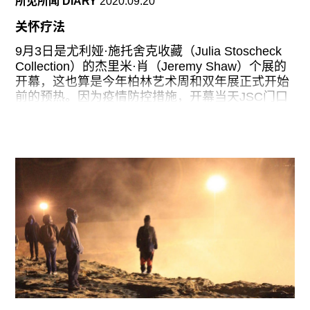
所见所闻 DIARY
2020.09.20
头部，观众走进展厅往下探索时则仿佛在通过耳道
越来越深入艺术家的脑内。走在第一段向下的楼梯
关怀疗法
上，观众面对的是一个悬挂在空中的巨型金属耳
朵，有着珊瑚般的彩色纹样。巨大的耳垂让人想到
9月3日是尤利娅·施托舍克收藏（Julia Stoscheck
佛祖的智慧，但上面有一个几乎和耳垂一样大小的
Collection）的杰里米·肖（Jeremy Shaw）个展的
耳洞。在无自然光源的空旷混凝土展厅内，被射灯
开幕，这也算是今年柏林艺术周和双年展正式开始
照亮的耳朵如吊钟般高大庄严。此时，如果幸运的
前的预热。因为疫情防控措施，开幕当天JSC门口
话，你将听到清脆的“钟声”：每隔一段时间，一颗
不可避免地排起了几十米的长队。今年的艺术周不
白色乒乓球会从墙上的自动投射机中飞出，对准耳
能像往年一样随意，想要进入各个画廊和机构必须
朵，其中少数穿过了耳洞落在地上，大部分撞击在
先出示时段预约证明，填写供防疫追踪用的个人信
耳朵的金属外壳上，发出轻巧但有力的响声。和巨
息表，戴好口罩，消毒双手，备好自己的耳机或是
大的耳朵相比，乒乓球如飞落的耳屎颗粒。像作品
拿上一次性耳机罩。作为今年欧洲少数能够成功举
名称所暗示的，每天无数试图从耳廓进入耳内的外
办的实体艺术盛会，这也是自由散漫惯了的柏林观
在声音是纯粹的“blah-blah-blah”，或用黄炳的话，
众在规则上必须做出的一点妥协。
“成功穿过耳膜的都是废话，耳屎才是智慧。”朝向
杰里米·肖的泛虚构影像作品“量化三部曲”
外界的耳朵是社会文化话语的承载物，朝向体内的
（Quantification Trilogy）触及的主题似乎为今年艺
它则是一个可渗透的、敏感的、性感的器官，同时
术周的氛围提供了一个浓缩而富有启发性的铺垫：
也是通往大脑的直接通道。在这个空间中，令人颤
对身体近乎仪式性的关注、“返祖”的媒介与信仰、
栗的宗教气息之外，还有日常政治抗争的肉身隐喻
边缘社群以及群体关怀。三部曲之一的《阈限》
——我们通过最私密的身体通道与艺术家的时空联
（
Liminals
，2017）以伪“真实电影”（cinema
结。