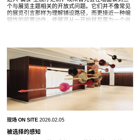
方。这里没有真正的中心城市，没有伦敦或巴黎那
个与展览主题相关的开放式问题。它们并不像常见
样的单极结构，只有一片由上百个工人社区组成的
的展览引言那样为理解铺设路径，而更接近一种编
“城市群岛”（借用这次展览第一协调人、建筑师何
辑性的前置动作，使展览从一开始就显露为一个尚
塞普·博希加斯[Josep
未定稿的结构。在这样的设定下，对这场展览的观
看像是一场缓慢展开的咀嚼。
这并非偶然，《偏食》由独立出版团体te editions
策划，他们或许无意中将编辑一期《te
magazine》年刊的方法移植进美术馆：驻地、展
览、公共项目与后续出版物分布在不同时间尺度之
中，共同构成一项持续展开的工作，而非彼此分明
的阶段性输出。展览本身也更接近研究过程中的一
次暂时显影。
这种编辑性思维顺畅地渗透进空间与视觉层面。平
面设计工作室Y17为展览建立的视觉系统正是从咀
嚼出发，将牙齿作为反复出现的图形元素。与此同
现场 ON SITE
2026.02.05
时，展陈设计“建筑其中”将美术馆原本开放的环形
动线切割为若干彼此独立却又暗中连通的空间：入
被选择的感知
口处的两道错位结构使进入展厅的过程带有轻微的