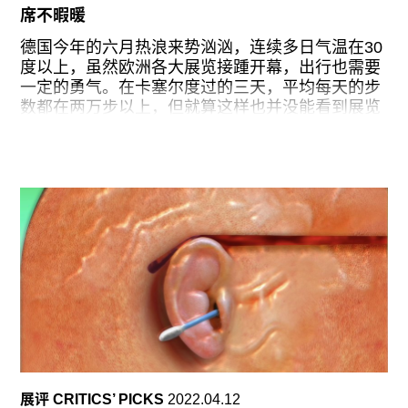
此次来到武汉的主要目的是剩余空间在华发外滩荟
席不暇暖
的新馆开幕展，李怒的“看一只黑鸟的十四种方
式”。从
德国今年的六月热浪来势汹汹，连续多日气温在30
度以上，虽然欧洲各大展览接踵开幕，出行也需要
一定的勇气。在卡塞尔度过的三天，平均每天的步
数都在两万步以上，但就算这样也并没能看到展览
的全貌。除了来不及走完遍布全城的30多个场馆
外，更重要的原因是，这是一场几乎无关作为“物”
的艺术作品的展览，取而代之的是对持续性和现场
创作的关注，到处都是开放的可能性以及对观众的
邀请：有菜园和共享厨房（Britto Arts Trust），有
在巴洛克城堡旁的草坪上搭建的桑拿和露天影院
（Cinema Caravan和栗林隆，后巡回至不同场
地），有在主展览场地内的滑板场（Baan Noorg
Collaborative Arts and Culture）和印刷店
（lumbung Press），有棋牌桌游，有BDSM派对
（Party Office）等各类仿若游戏体验的活动。如果
想好好玩的话，在任何一个场地就可以消磨一整天
的时间。对于经历了漫长疫情的观众来说，文献展
的社交氛围为累积多年的隔离疲劳提供了缓解，
展评 CRITICS’ PICKS
2022.04.12