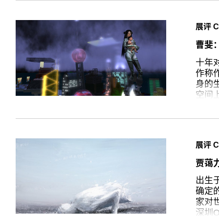
以我
忌，
展评 CR
（“a
连州
曹斐
说本
十年
大为
作称
是‘
身的
的还
空间
我们
影像作
钱在
尽管
界，
列已
区墙
展评 CR
模糊
界”。
察作
贾蔼
的荒
一部
出生
生活
确定
在男
家对
术，
深圳