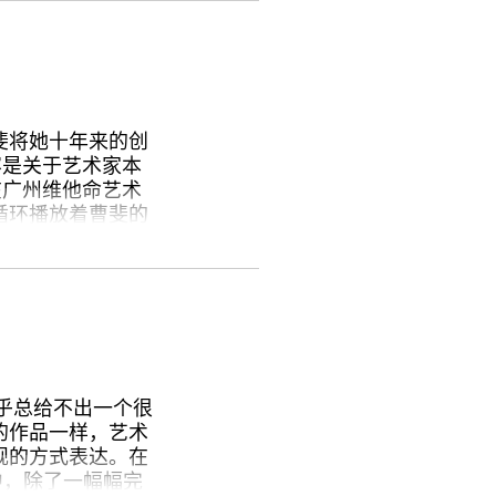
，玛丽同样毫无顾
马上爱上他了
•鲍德里亚的妻子在
联系我们
关注我们
过分，总策展人费
斐将她十年来的创
歌，唱来唱去都
容是关于艺术家本
。”当然，最经典
在广州维他命艺术
考我们 是镜头对准
循环播放着曹斐的
间在消损我们 是金
城寨的生活》。
个没有图像的世
如《人民城寨》系
不在地贴在三个展
现实与虚拟之间的
大为的语言世
依照时间顺序来观
寻找或者制造世界
999）是曹斐第
一群年轻艺术家的
似乎总给不出一个很
疯狂、迷茫的气质
的作品一样，艺术
为并不完美的技
规的方式表达。在
中，除了一幅幅完