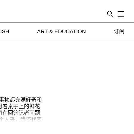
Toggle
ISH
ART & EDUCATION
订阅
artguide
新闻
展评
杂志
专栏
视频
ENGLISH
事物都充满好奇和
ART & EDUCATION
对着桌子上的鲜花
丽在回答记者问题
广告
个人来，我还代表
订阅
有见过这么大场面
欧洲人很少见，所
往期内容