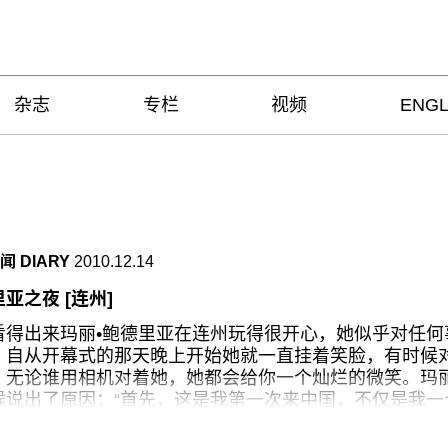
杂志
专栏
视频
ENGL
 DIARY
2010.12.14
亚之夜 [连州]
看得出来玛丽•鲍德里亚在连州玩得很开心，她似乎对任何
，自从开幕式的那天晚上开始她就一直挂着笑脸，有时候
，无论谁用相机对着她，她都会给你一个灿烂的微笑。玛
候说出了原因：“首先，这是我第一次来中国，不仅是我一
德里亚来，也等于是他来了。这是双倍的惊喜。我从来没
个庆祝，一个欢庆的节日有一、两万人这么强大的场面，