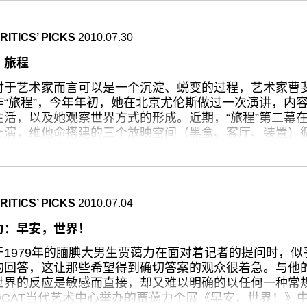
当然是非常高兴……”在谈到与鲍德里亚相识的那段故事时
兴奋得甚至有点像在说某明星八卦：“我第一次看到让，就
ITICS’ PICKS
2010.07.30
t once” 被重复了很多次）。”这位法国后现代哲学大师让
无论走到哪里都被人簇拥着。
：旅程
次的连州国际摄影年展到处充满着形而上的思考一点也不
对于艺术家而言可以是一个沉淀、蜕变的过程，艺术家曹
发动网民收集了许多关于摄影的句子，“摄影永远都是一首
作“旅程”，今年年初，她在北京尤伦斯做过一次演讲，内
你看，你看……’”、“这里有一种把自己委身于幸福的偶然性
生活，以及她观察世界方式的形成。近期，“旅程”第二幕
是出自鲍德里亚的“是书在读你 是电视在看你 是世界在思
上演，维他命搭建的三个放映空间（黑盒、客厅、装置）
 是结果在造就我们 是语言在说我们 如此，如此…… 是时
品，从1999年创作的《失调257》到2009年的《人民
赚取我们，是死亡在提防我们”、“是摄影让我们最接近一
曹斐作品大多数以影像的方式呈现（再现），但一些作品
也就是说一个只有纯粹表象的世界。”诸如此类的短句无处
经难以用传统影像作品的语言去分析，它们实际上探讨了
上，仿佛话语也可以刺激观众的视觉。摄影师们称之为“费
ITICS’ PICKS
2010.07.04
关系以及虚拟现实改变人类传统认知方式的可能性。如果
品，无论是哪一创作媒介，对曹斐而言，在现实中发现、
力：早安，世界！
诞隐隐约约可以成为理解创作的内在逻辑。《失调257》（1
视频作品，它以夸张、片段的方式反映了广州美术学院中
于1979年的腼腆大男生贾蔼力在面对着记者的提问时，
，各种青春期中无法释放的荷尔蒙能量和来自美术学院的
的回答，这让那些希望得到确切答案的观众很着急。与他
主人公身上显露无遗，画面本身显得比较粗糙，也许正因
世界的反应是敏感而直接，却又难以明确的以任何一种常
反而使作品具有一种原始的爆发力。
OCAT当代艺术中心举办的贾蔼力个展《早安，世界！》