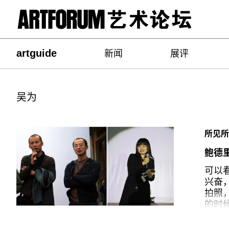
artguide
新闻
展评
吴为
所见所闻
鲍德里
可以
兴奋
拍照
的时
了鲍
的一