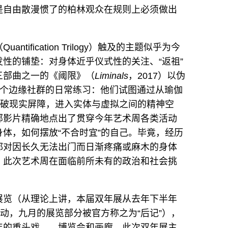
是自由散漫惯了的柏林观众在规则上必须做出
tification Trilogy）触及的主题似乎为今
性的铺垫：对身体近乎仪式性的关注、“返祖”
三部曲之一的《阈限》（
Liminals
，2017）以伪
式记录了一个边缘社群的日常练习：他们试图通过从瑜伽
划破现实屏障，进入实体与虚拟之间的精神空
部影片精确地点出了贯穿今年艺术周各类活动
体，如何摆放“不合时宜”的自己。毕竟，经历
都对因长久无法出门而日渐疼痛或麻木的身体
，此次艺术周在面临前所未有的政治和社会挑
展览（从理论上讲，本届双年展从去年下半年
活动，九月的展览部分被官方称之为“后记”），
年的重头戏——博览会和画廊。此次双年展主