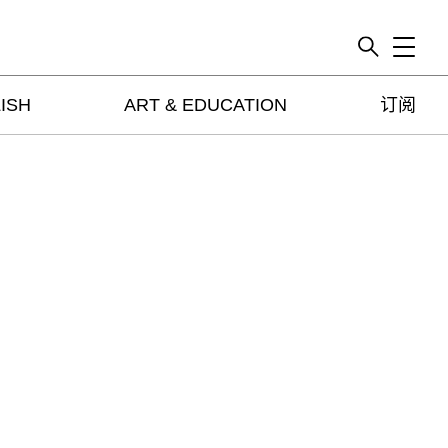
Toggle
ISH
ART & EDUCATION
订阅
artguide
新闻
展评
杂志
专栏
视频
ENGLISH
ART & EDUCATION
广告
订阅
往期内容