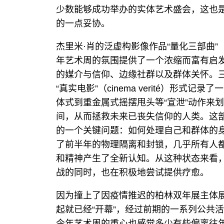
少数能够成功举办的实体艺术盛会，这也
的一点妥协。
杰里米·肖的泛虚构影像作品“量化三部曲”（Quan
年艺术周的氛围提供了一个浓缩而富有启发
的媒介与信仰、边缘社群以及群体关怀。
“真实电影”（cinema verité）形
体式到重金属式摇摆甩头等“宣泄”动作来
间，从而拯救未来已丧失信仰的人类。这
的一个关键问题：如何处理自己和群体的身
了前半年的物理隔离和封锁，几乎所有人
和精神产生了全新认知。从这种状态来看
战的同时，也在积极地尝试提供疗愈。
因为撞上了因疫情推迟的柏林双年展主体
起就已经“开幕”，经过前期的一系列公共
今年艺术周的重心也感觉多少有些偏离往