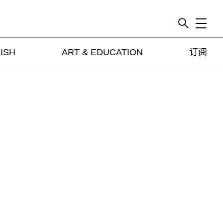
Toggle
ISH
ART & EDUCATION
订阅
artguide
新闻
展评
杂志
专栏
视频
ENGLISH
ART & EDUCATION
广告
订阅
往期内容