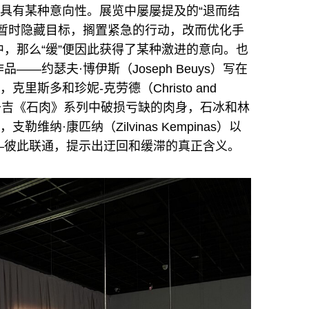
总具有某种意向性。展览中屡屡提及的“退而结
为暂时隐藏目标，搁置紧急的行动，改而优化手
，那么“缓”便因此获得了某种激进的意向。也
—约瑟夫·博伊斯（Joseph Beuys）写在
里斯多和珍妮-克劳德（Christo and
旋门，于吉《石肉》系列中破损亏缺的肉身，石冰和林
纳·康匹纳（Zilvinas Kempinas）以
—彼此联通，提示出迂回和缓滞的真正含义。