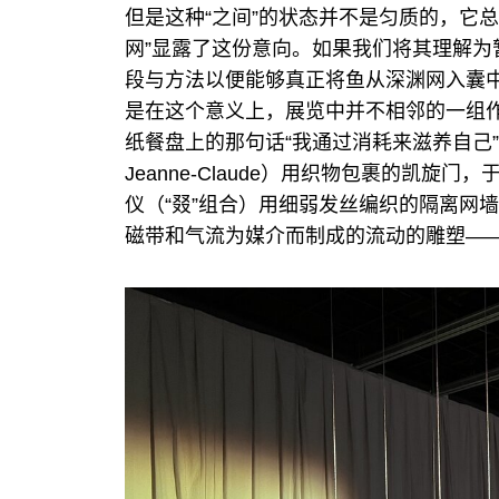
但是这种“之间”的状态并不是匀质的，它
网”显露了这份意向。如果我们将其理解
段与方法以便能够真正将鱼从深渊网入囊中
是在这个意义上，展览中并不相邻的一组作品—
纸餐盘上的那句话“我通过消耗来滋养自己”，克
Jeanne-Claude）用织物包裹的凯
仪（“叕”组合）用细弱发丝编织的隔离网墙，支勒维
磁带和气流为媒介而制成的流动的雕塑—