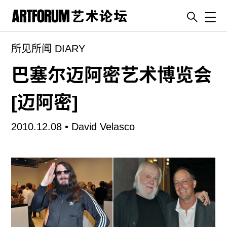
Toggl
所见所闻 DIARY
artguide
新闻
巴塞尔迈阿密艺术博览会
展评
[迈阿密]
杂志
专栏
2010.12.08 •
David Velasco
视频
ENGLISH
ART & EDUCATION
广告
订阅