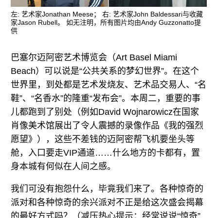
往期内容
左: 艺术家Jonathan Meese； 右: 艺术家John Baldessari与收藏
家Jason Rubell。 如无注明，所有图片均由Andy Guzzonatto提
供
联系我们
巴塞尔迈阿密艺术博览会（Art Basel Miami
Beach）可以说是“公共关系的梦幻世界”。在这个
关注我们
世界里，到处都是艺术发烧友、艺术品交易人、“名
鞋”、“名香水”的隆重“发布会”。本周二，重要的事
儿都跑到了别处（例如David Wojnarowicz在国家
肖像美术馆展出了令人震撼的录像作品《我的强烈
愿望》），这些不差钱的迈阿密帮飞机要坐头等
舱，入口要走VIP通道……什么地方的卡都有，置
身本城有何似在人间之感。
我们可没有抱怨什么，毕竟我们来了。各种惊奇的
派对和各种惊奇的余兴派对不正是给这次盛会揭幕
的最好方式吗？（减压热心提示：经常说说“惊奇”