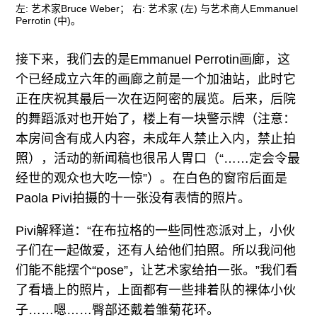
左: 艺术家Bruce Weber； 右: 艺术家 (左) 与艺术商人Emmanuel
Perrotin (中)。
接下来，我们去的是Emmanuel Perrotin画廊，这
个已经成立六年的画廊之前是一个加油站，此时它
正在庆祝其最后一次在迈阿密的展览。后来，后院
的舞蹈派对也开始了，楼上有一块警示牌（注意：
本房间含有成人内容，未成年人禁止入内，禁止拍
照），活动的新闻稿也很吊人胃口（“……定会令最
经世的观众也大吃一惊”）。在白色的窗帘后面是
Paola Pivi拍摄的十一张没有表情的照片。
Pivi解释道：“在布拉格的一些同性恋派对上，小伙
子们在一起做爱，还有人给他们拍照。所以我问他
们能不能摆个“pose”，让艺术家给拍一张。”我们看
了看墙上的照片，上面都有一些排着队的裸体小伙
子……嗯……臀部还戴着雏菊花环。