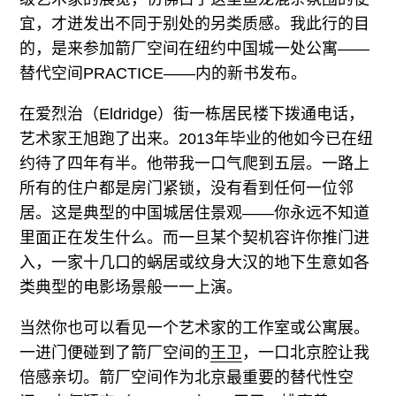
宜，才迸发出不同于别处的另类质感。我此行的目
的，是来参加箭厂空间在纽约中国城一处公寓——
替代空间PRACTICE——内的新书发布。
在爱烈治（Eldridge）街一栋居民楼下拨通电话，
艺术家王旭跑了出来。2013年毕业的他如今已在纽
约待了四年有半。他带我一口气爬到五层。一路上
所有的住户都是房门紧锁，没有看到任何一位邻
居。这是典型的中国城居住景观——你永远不知道
里面正在发生什么。而一旦某个契机容许你推门进
入，一家十几口的蜗居或纹身大汉的地下生意如各
类典型的电影场景般一一上演。
当然你也可以看见一个艺术家的工作室或公寓展。
一进门便碰到了箭厂空间的
王卫
，一口北京腔让我
倍感亲切。箭厂空间作为北京最重要的替代性空