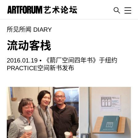
Toggl
所见所闻 DIARY
artguide
新闻
流动客栈
展评
2016.01.19 •
《箭厂空间四年书》于纽约
杂志
PRACTICE空间新书发布
专栏
视频
ENGLISH
ART & EDUCATION
广告
订阅