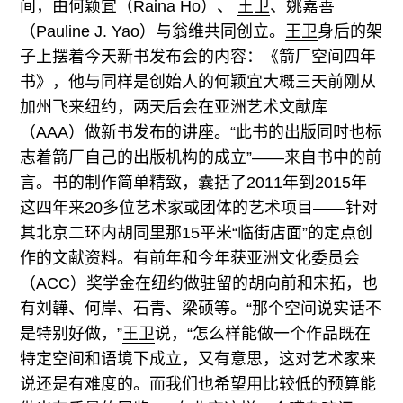
间，由何颖宜（Raina Ho）、
王卫
、姚嘉善
（Pauline J. Yao）与翁维共同创立。
王卫
身后的架
子上摆着今天新书发布会的内容：《箭厂空间四年
书》，他与同样是创始人的何颖宜大概三天前刚从
加州飞来纽约，两天后会在亚洲艺术文献库
（AAA）做新书发布的讲座。“此书的出版同时也标
志着箭厂自己的出版机构的成立”——来自书中的前
言。书的制作简单精致，囊括了2011年到2015年
这四年来20多位艺术家或团体的艺术项目——针对
其北京二环内胡同里那15平米“临街店面”的定点创
作的文献资料。有前年和今年获亚洲文化委员会
（ACC）奖学金在纽约做驻留的胡向前和宋拓，也
有刘韡、何岸、石青、梁硕等。“那个空间说实话不
是特别好做，”
王卫
说，“怎么样能做一个作品既在
特定空间和语境下成立，又有意思，这对艺术家来
说还是有难度的。而我们也希望用比较低的预算能