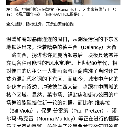
往期内容
左：箭厂空间创始人何颖宜（Raina Ho），艺术家翁维与王卫；
右：《箭厂四年书》（由PRACTICE提供）.
全文摄影：除标注外，其余由安静拍摄
联系我们
温暖如春却暴雨连连的周日，从潮湿污浊的下东区
关注我们
地铁站出来，沿着嘈杂的德兰西（Delancy）大街
一路向西，拐进也许是曼哈顿最后一块极具诱惑并
充满各种可能性的“风水宝地”。上世纪80年代，相
对便宜的房租让一大批画廊与画商瞄准了当时还是
贫穷混乱代名词的下东区，而如今，城市中产化的
步伐向南渗透，冲破德兰西大街，盘踞在中国城的
核心区域。显然，菜市场、锅贴店和街心公园的广
场舞没能阻挡住新一轮的割据。而比尔·维奥拉
（Bill Viola），保罗·普雷策（Paul Pretzer），诺
尔玛·马克雷（Norma Markley）等正在进行的国际
级艺术家的展览，仿佛占了这里鱼龙混杂氛围的便