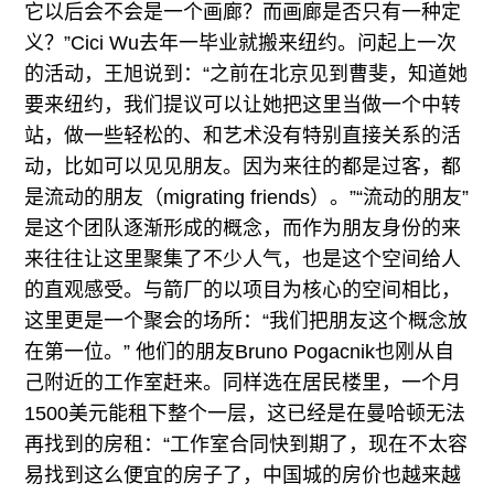
它以后会不会是一个画廊？而画廊是否只有一种定
义？”Cici Wu去年一毕业就搬来纽约。问起上一次
的活动，王旭说到：“之前在北京见到曹斐，知道她
要来纽约，我们提议可以让她把这里当做一个中转
站，做一些轻松的、和艺术没有特别直接关系的活
动，比如可以见见朋友。因为来往的都是过客，都
是流动的朋友（migrating friends）。”“流动的朋友”
是这个团队逐渐形成的概念，而作为朋友身份的来
来往往让这里聚集了不少人气，也是这个空间给人
的直观感受。与箭厂的以项目为核心的空间相比，
这里更是一个聚会的场所：“我们把朋友这个概念放
在第一位。” 他们的朋友Bruno Pogacnik也刚从自
己附近的工作室赶来。同样选在居民楼里，一个月
1500美元能租下整个一层，这已经是在曼哈顿无法
再找到的房租：“工作室合同快到期了，现在不太容
易找到这么便宜的房子了，中国城的房价也越来越