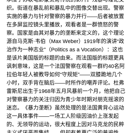
织。街道在暴乱前和暴乱中的图像交替出现。警察
实施的暴力与针对警察的暴力并行——后者被放置
在多屏监控镜头里播放，观看者是一群愤怒的警
察。国家是由其对暴力的垄断来定义的，这个理论
源自马克斯·韦伯（Max Weber）1919年的演讲“政
治作为一种志业”（Politics as a Vocation）：这也
是该片美国版的标题的由来。而法国版的标题更具
讽刺意味，这是一个法国警察在观看一群约40名阿
拉伯年轻人被教导如何“守规矩”——双膝跪地几个
小时，双手背在脑后——时所作的嘲弄评论。杜弗
雷斯尼出生于1968年五月风暴前一个月，他把自己
对警察暴力的关注归因为青少年时期对朋克摇滚的
迷恋。《暴力垄断》虽然处理的是法国黄背心运动
这一具体事件——一场工人阶级因油价上涨发起
的、无领导的运动，很大程度上因对马克龙的民粹
主义式厌恶而集结——但却有着更广泛的普遍性。