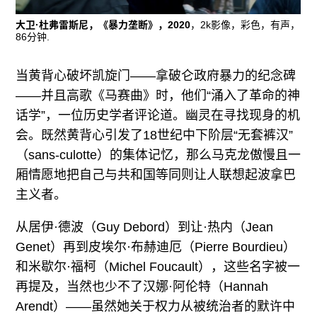
大卫·杜弗雷斯尼，《暴力垄断》，2020
，2k影像，彩色，有声，
86分钟.
当黄背心破坏凯旋门——拿破仑政府暴力的纪念碑
——并且高歌《马赛曲》时，他们“涌入了革命的神
话学”，一位历史学者评论道。幽灵在寻找现身的机
会。既然黄背心引发了18世纪中下阶层“无套裤汉”
（sans-culotte）的集体记忆，那么马克龙傲慢且一
厢情愿地把自己与共和国等同则让人联想起波拿巴
主义者。
从居伊·德波（Guy Debord）到让·热内（Jean
Genet）再到皮埃尔·布赫迪厄（Pierre Bourdieu）
和米歇尔·福柯（Michel Foucault），这些名字被一
再提及，当然也少不了汉娜·阿伦特（Hannah
Arendt）——虽然她关于权力从被统治者的默许中