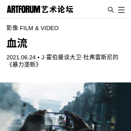
Toggl
影像 FILM & VIDEO
artguide
新闻
血流
展评
2021.06.24 •
J·霍伯曼谈大卫·杜弗雷斯尼的
杂志
《暴力垄断》
专栏
视频
ENGLISH
ART & EDUCATION
广告
订阅