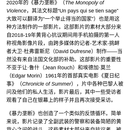
2020年的《暴力垄断》（
The Monopoly of
Violence
，其法文标题“Un pays qui se tien sage”
大致可以翻译为“一个举止得当的国家”）也是用这
种方法制作的一部影片。这部影片的素材大部分来
自2018-19年黄背心抗议期间用手机拍摄的第一人
称视角影像片段，由跨多媒体的记者-艺术家-挑衅
者大卫·杜弗雷斯尼（David Dufresne）制作——当
然没有来自法国文化部的补助。这部影片的重要性
不亚于让·鲁什（Jean Rouch）和埃德加·莫兰
（Edgar Morin）1961年的首部真实电影《夏日纪
事》（
Chronicle of Summer
），片中各种巴黎人被
问及他们的私人生活，影片最后，其中一些受访者
观看了自己在银幕上的样子并且再次接受采访。
《暴力垄断》也创造了一个类似的反馈循环。简单
来说，影片记录了全副武装的警察和装备简陋的黄
背心之间的战斗。这些素材大部分来自抗议者，被