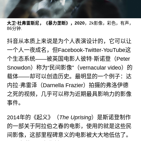
往期内容
大卫·杜弗雷斯尼，《暴力垄断》，2020
，2k影像，彩色，有声，
86分钟.
联系我们
抖音从本质上来说是为个人表演设计的，它可以让
关注我们
一个人一夜成名，但Facebook-Twitter-YouTube这
个生态系统——被英国电影人彼特·斯诺登（Peter
Snowdon）称为“民间影像”（vernacular video）的
载体——却可以创造历史。最明显的一个例子：达
内拉·弗雷泽（Darnella Frazier）拍摄的弗洛伊德
之死的视频，几乎可以称为近期最具影响力的影像
事件。
2014年的《起义》（
The Uprising
）是斯诺登制作
的一部关于阿拉伯之春的电影，使用的就是这些民
间影像，这部里程碑意义的电影被大大地低估了。