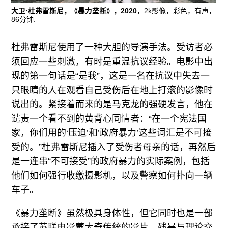
大卫·杜弗雷斯尼，《暴力垄断》，2020
，2k影像，彩色，有声，
86分钟.
杜弗雷斯尼使用了一种大胆的导演手法。受访者必
须回应一些刺激，有时是重温抗议经验。电影中出
现的第一句话是“是我”，这是一名在抗议中失去一
只眼睛的人在观看自己受伤后在地上打滚的影像时
说出的。紧接着而来的是马克龙的强硬发言，他在
谴责一个看不到的黄背心同情者：“在一个宪法国
家，你们用的‘压迫’和’政府暴力’这些词汇是不可接
受的。”杜弗雷斯尼插入了受伤者母亲的话，再然后
是一连串“不可接受”的政府暴力的实际案例，包括
他们如何强行收缴摄影机，以及警察如何扑向一辆
车子。
《暴力垄断》虽然极具身体性，但它同时也是一部
承接了苏联电影蒙太奇传统的影片。残暴与理论交