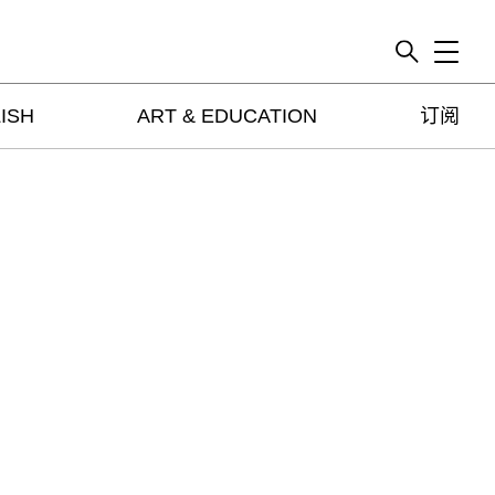
Toggle
ISH
ART & EDUCATION
订阅
artguide
新闻
展评
杂志
专栏
视频
ENGLISH
ART & EDUCATION
广告
订阅
往期内容