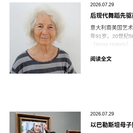
2026.07.29
位同事到岗接替后
允许将食物或饮料
后现代舞蹈先驱
意大利裔美国艺术家
“这种展示我们文
年91岁。20世
充分保障的员工来实
（Anna Halp
Clancy）告
Construct
逊等企业的劳动实
阅读全文
通过倚靠、攀爬、
会感到震惊。”
Rainer）和史蒂
V&A东馆典藏库
同创立了贾德森舞蹈剧
要求V&A在一年内
重塑了现代舞的发
品，就像一颗投入
福蒂于1935年
2026.07.29
法西斯领导人贝尼托·
公民身份时，福蒂
以巴勒斯坦母子
兰的里德学院（Re