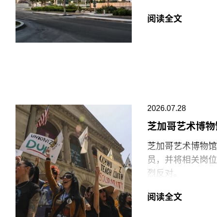
并未受损，但泼洒
（Frank Gehr
脚线。此次事件共
阅读全文
Guggenheim
洁，其余费用主要
网络的成员机构。
等支出。辩方主张
议行为本身造成的
阿布扎比古根海姆
最大的分馆，内设
十个雕塑般的锥体
璃等材料，高达2
2026.07.28
价最高的博物馆，
芝加哥艺术博物
博物馆将重点展示
芝加哥艺术博物馆（Ar
不同于传统按时间
员，并将相关岗位
文化”、“土地”、
烈反对。
“按照自己的方式
6月29日，博物
阅读全文
阿布扎比古根海姆
清洁工作的工会保
区（Saadiyat I