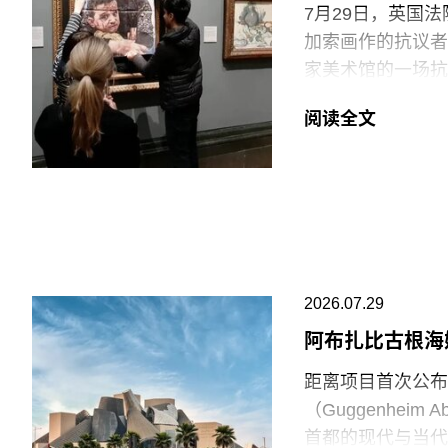
7月29日，英国
艺术家罗伯特·莫里
加索画作的抗议者
普林-拉思罗普学校（H
家美术馆的一场抗
Workshop of
贾伊·哈莱（Jai
阅读全文
菲尔德（Monday
巴勒斯坦母亲怀抱
年的作品《母性》
拉（Ali Jada
议者隶属于“青年诉
油”（Just S
与以色列的贸易往
2026.07.29
场观众惊呼，两人
阿布扎比古根海
此次行动发生时，
距离项目首次公布
生几天前，两名年
（Guggenhei
的玻璃罩泼洒番茄
首都的现代与当代