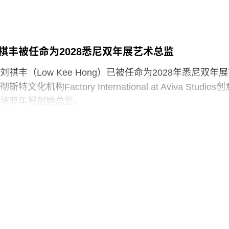
组织的说明，这些作品展现了“以人为本、因地制宜且富
，体现了芬兰对现代建筑的重要贡献”。
的代表作之一是位于赫尔辛基的“阿尔瓦·阿尔托之家”
祺丰被任命为2028悉尼双年展艺术总监
se，1936），由阿尔瓦·阿尔托与其妻子艾诺·阿尔托共同设计
祺丰（Low Kee Hong）已被任命为2028年悉尼双年
宅。在13项作品中，有5项位于芬兰首都赫尔辛基，包括
机构Factory International at Aviva Studios
of Culture，1958）活动中心，以及著名的芬兰大厅
坡双年展创始总监。
 Hall，1971），后者兼具会议中心与音乐厅功能。
展于今年3月至6月举行，主题“rememory”取自托妮·莫里森
察洛市政厅（Säynätsalo Town Hall），由阿尔瓦·阿
son）1987年的小说《宠儿》（
Beloved
）。本届双年展艺术总
托于1952年共同完成。艾诺于1949年去世后，阿尔瓦与
尔·卡西米（Hoor Al Qasimi）因被认为偏袒支持巴勒
共同建造了位于派延奈湖（Lake
受到批评。对此，悉尼双年展否认了有关歧视或偏袒的
尼双年展艺术总监，刘祺丰表示，他计划在展览筹备阶段与
展开交流。他在接受《艺术新闻》采访时表示：“原住民