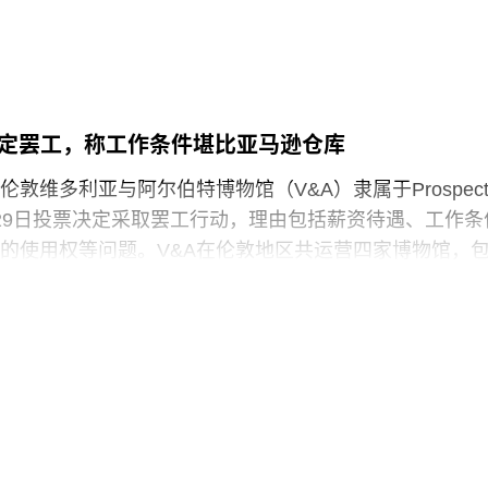
》今年4月报道称，由于特朗普试图介入史密森尼学会董
在纽约现代艺术博物馆和伦敦当代艺术中心展出。
序，相关任命工作被刻意放缓。
会是一家专注于影像艺术创作的非营利组织，致力于扶持
术家。基金会主要通过资助和委任创作，在全球范围内
作。
决定罢工，称工作条件堪比亚马逊仓库
敦维多利亚与阿尔伯特博物馆（V&A）隶属于Prospec
29日投票决定采取罢工行动，理由包括薪资待遇、工作条
的使用权等问题。V&A在伦敦地区共运营四家博物馆，
物馆、Stratford的V&A东馆和V&A东馆典藏库（V&A
ouse），以及Bethnal Green的青年V&A博物馆。在这四家机构
spect工会成员参与了投票，其中83%投票支持罢工行动，
罢工以外的其他行动。V&A东馆典藏库的员工100%投票支
于2025年5月开放，向公众展示了数千件尚未在其他场馆展
“预约展品”项目的员工必须全程陪同调取馆藏，只有在另