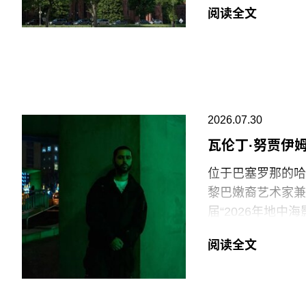
阅读全文
就在上周，特朗普
馆设置临时告示牌
府还发布了一份长
阐释美国历史遗产
美国博物馆联盟在
2026.07.30
会，以及那些负责
瓦伦丁·努贾伊
专业人士。将博物
位于巴塞罗那的哈恩·
治化，并对从事这
黎巴嫩裔艺术家兼电影
物馆的完整性与独
届“2026年地
在2025年3月
术家创作新的影像
阅读全文
和西方价值观描绘
出生于1991年
一篇未署名文章进
片与虚构叙事之间
共传播内容具有“
他的作品将城市空