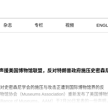
杂志
专栏
视频
ENGL
声援美国博物馆联盟，反对特朗普政府施压史密森
对史密森尼学会的施压与攻击正遭到国际博物馆界的反
协会（Museums Association）重新发布了美国博物
 Alliance of Museums，AAM）于7月20日发表的一份声明
“国家级博物馆体系”所发起的公开且政治化的攻击。