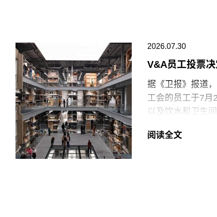
此外，《纽约时报
和雅典，其作品曾
会新成员的任命程
哈恩·内夫肯基金
兴及中生代影像艺
2026.07.30
持影像新作品的创
V&A员工投票
据《卫报》报道，伦
工会的员工于7月
以及饮水和卫生间
括南肯辛顿的V&A博
阅读全文
East Storeh
中，82%的Pro
95%投票支持除
罢工行动。
V&A东馆典藏库
的藏品。负责馆内