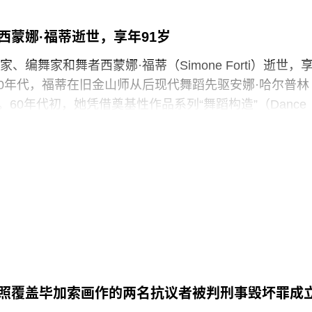
，才能去洗手间。与他们服务的公众一样，这些员工也
带入主展厅或储藏区。
西蒙娜·福蒂逝世，享年91岁
、编舞家和舞者西蒙娜·福蒂（Simone Forti）逝世，
化遗产的创新模式，竟是由那些连上厕所或喝口水都得不
纪50年代，福蒂在旧金山师从后现代舞蹈先驱安娜·哈尔普林
现的，”Prospect工会秘书长迈克·克兰西（Mike
rin）。60年代初，她凭借奠基性作品系列“舞蹈构造”（Dance
诉《卫报》。“如果参观者得知，工会一直反对的那些存在于亚
ions）迅速崭露头角。这组作品以廉价的现成物为媒介，引导舞
践，竟然也存在于一家国际知名的文化机构时，他们一
吹口哨等即兴动作展开表演，对伊冯娜·雷纳（Yvonne
夫·帕克斯顿（Steve Paxton）产生了深远影响，促使两人
的员工正在争取两次各15分钟的带薪休息时间。工会成员
院（Judson Dance Theater），其成员在此后十年
获得“伦敦生活工资雇主”认证（London
展轨迹。多年后，帕克斯顿曾写道：“福蒂这组激进的作
平静池塘中的石子，激起的涟漪不断向外扩散。”
3月25日出生于意大利佛罗伦萨的一个犹太家庭。三年后，当
墨索里尼（Benito Mussolini）开始剥夺意大利犹太人
全家逃往美国，最终定居洛杉矶。她曾进入俄勒冈州波
照覆盖毕加索画作的两名抗议者被判刑事毁坏罪成
ed College）就读，但中途退学，并与当时的伴侣、观