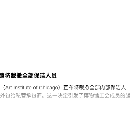
在地面的红色水性颜料渗入了展厅地面，污染了大理石
y）设计，也是所罗门·R·古根海姆基金会（Solomon R.
造成美术馆约8000英镑的损失，其中仅约270英镑用于清
 Foundation）继纽约、毕尔巴鄂和威尼斯之后最新加入其全
用于地面修复、工作人员额外工时酬劳以及重新开放展
，部分费用源于馆方自行决定采用何种修复方案，而非
损害，但这一论点最终未获法院采纳。
博物馆占地逾80万平方英尺，将成为古根海姆体系中规
30个展厅，室内展览面积约12.5万平方英尺。建筑外观
以非传统方式组合而成，表面覆以不锈钢网、缟玛瑙和
80英尺。据《纽约时报》报道，该馆也是古根海姆体系中
预计总成本超过10亿美元。
馆将裁撤全部保洁人员
1960年代以来的艺术作品，并自2009年起开始建立馆藏
t Institute of Chicago）宣布将裁撤全部内部保洁人
顺序排列展品的方式，展览将按主题划分为“抽象”、“流
外包给私营承包商。这一决定引发了博物馆工会成员的
“语言”和“叙事”等单元。根据新闻稿，这种设计旨在邀请观
”与艺术互动。
馆发布了一份关于裁员计划的初步公告：23名负责展厅和设
博物馆是阿布扎比耗资数十亿美元打造的萨迪亚特岛文
洁人员将失去工作。据芝加哥艺术博物馆工会AICWU称
sland Cultural District）最新落成的文化机构之一。该文化区