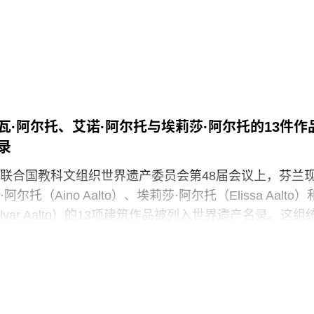
工已在该机构工作超过20年。这批员工的最后工作日为8
（Louvre Abu
，这些员工可向即将接手的私营承包商重新申请原有职位
馆撤销这一决定，并发起请愿活动，要求恢复保洁员工
示，截至7月21日，请愿书已获得超过1900个签名。芝加
人在接受《芝加哥太阳时报》采访时表示：“芝加哥艺术
员工，我们也非常感谢保洁团队每天付出的重要工作。
瓦·阿尔托、艾诺·阿尔托与埃莉莎·阿尔托的13件作
转为外包模式，是为了更好地支持博物馆的日常运营；
录
了承诺向现有保洁员工提供就业机会的合作伙伴。”
联合国教科文组织世界遗产委员会第48届会议上，芬兰
判单位AFSCME 31已正式提出申诉，认为馆方在最终决
托（Aino Aalto）、埃莉莎·阿尔托（Elissa Aalto）
前，未按合同规定提前通知工会，因此违反了劳资协议
lvar Aalto）的13项建筑作品被列入世界遗产名录。这组
在违反工会合同条款的行为。
（Aalto Works）的建筑群是首个获此殊荣的芬兰现代主
括阿尔瓦·阿尔托于1928年至1988年间设计完成的一系列建
及校园空间，涵盖住宅、公共、市政、社区及文化建筑