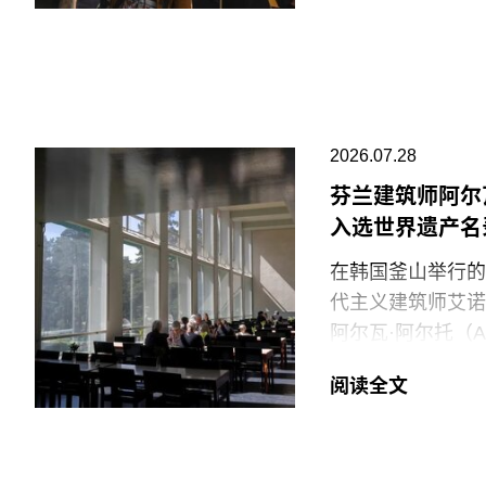
许多即将失业的员
还包括阿布扎比卢浮宫
14日。馆方表示
工会成员要求博物
职位。AICWU表
艺术学院一位发言
2026.07.28
院高度重视每一位
芬兰建筑师阿尔
们决定将保洁服务
入选世界遗产名
时，我们优先选择
在韩国釜山举行的
代表馆内工会的谈
代主义建筑师艾诺·阿尔
将保洁部门外包之
阿尔瓦·阿尔托（A
对此，馆方否认存
称为“阿尔托作品”
阅读全文
建筑作品。
“阿尔托作品” 包
筑、社区开发项目