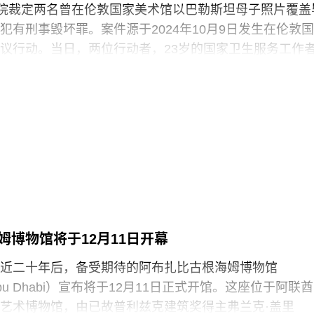
法院裁定两名曾在伦敦国家美术馆以巴勒斯坦母子照片覆盖
斯（Robert Morris）搬到旧金山。在那里，她先后于哈
犯有刑事毁坏罪。案件源于2024年10月9日发生在伦敦国
alprin-Lathrop School）和马林舞蹈工作室（Dance
议行动。当日，两位行动者，23岁的国家卫生服务工作
 Halai）和21岁的政治与国际关系专业学生蒙代-马拉奇·罗
-Malachi Rosenfeld）在博物馆开放期间进入展厅，用一
浑身是血孩子、悲痛哭泣的照片覆盖了巴勃罗·毕加索190
（
Motherhood
）。这张照片由巴勒斯坦摄影记者阿里·贾
llah）于2024年3月以色列围困加沙希法医院期间拍摄。两名抗
求”（Youth Demand），该组织由气候行动组织“停止石
top Oil）的学生分支发展而来。行动中，两人高声呼吁英国停
来。随后，其中一人将红色液体泼洒在展厅地面，引发
随即被警方逮捕。
姆博物馆将于12月11日开幕
英国艺术机构正接连成为抗议活动的现场。就在该事件
近二十年后，备受期待的阿布扎比古根海姆博物馆
轻的气候行动人士因向文森特·梵高1888年作品《向日葵
m Abu Dhabi）宣布将于12月11日正式开馆。这座位于阿联酋
汤而被判处监禁。庭审中，陪审团获悉，毕加索画作本
艺术博物馆，由已故普利兹克建筑奖得主弗兰克·盖里