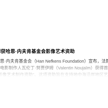
政府签署行政命令，要求史密森尼学会美国国家历史博
，以“纠正博物馆所呈现的不准确信息”。7月4日，特朗普
达162页的报告，批评史密森尼学会及其管理层“未能完
这一基本使命”。
声明中表示：“我们谴责特朗普政府持续攻击史密森尼学
保存、研究和诠释美国历史、艺术、科学与文化的博物
姆获哈恩·内夫肯基金会影像艺术资助
馆如何呈现历史、艺术、科学、文化及自然世界的方式
内夫肯基金会（Han Nefkens Foundation）宣布，法
项工作的博物馆专业人员进行人身攻击，正在威胁全国
制作人瓦伦丁·努贾伊姆（Valentin Noujaïm）获得首
立性。”
中海影像艺术制作资助”。这项资助旨在支持地中海沿岸地区艺
签署的一项行政命令中，特朗普批评史密森尼学会宣扬“将美
艺术作品，金额25000欧元。
成有害且具有压迫性的叙事”。同年8月，白宫官网刊登的
的努贾伊姆从九位入围艺术家中脱颖而出，其创作游走于纪
一步扩大了批评范围，点名多家博物馆，指责其展览和
，以散文电影的形式探讨由权力与崩塌塑造的建筑空间
冒犯性”。
间视为承载着记忆、监视与控制体系的活体。他常驻巴