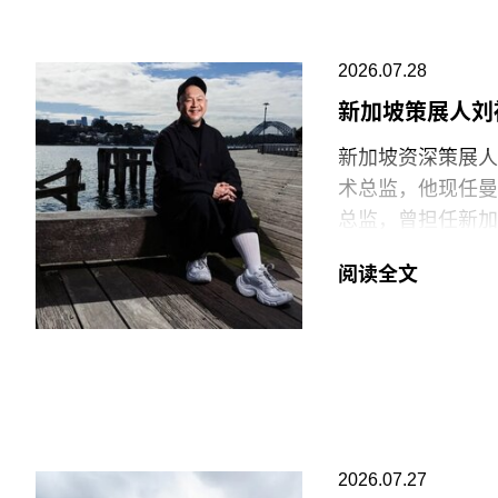
根据联合国教科文
同理心的设计理念
2026.07.28
入选项目中最早期
新加坡策展人刘
（Aalto Hou
新加坡资深策展人刘
作为两人的私人住
术总监，他现任曼彻斯特文化
化之家（House 
总监，曾担任新加
（Finlandia
2026年悉尼双年
阅读全文
另一项重要作品是赛纳
（Toni Morri
尔托与艾丽莎·阿尔
监、阿联酋策展人胡
丽莎结婚。两人还
坦的参展艺术家而
控。
作为2028年悉
大利亚原住民社群
2026.07.27