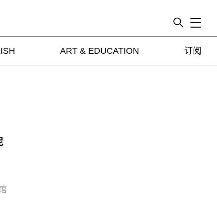
Toggle
ISH
ART & EDUCATION
订阅
artguide
新闻
展评
杂志
专栏
视频
尼
ENGLISH
ART & EDUCATION
广告
馆
订阅
，
往期内容