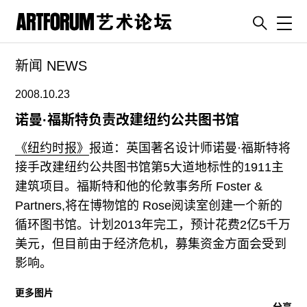
Toggl
新闻 NEWS
artguide
新闻
2008.10.23
展评
诺曼·福斯特负责改建纽约公共图书馆
杂志
《纽约时报》
报道：英国著名设计师诺曼·福斯特将
专栏
接手改建纽约公共图书馆第5大道地标性的1911主
建筑项目。福斯特和他的伦敦事务所 Foster &
视频
Partners,将在博物馆的 Rose阅读室创建一个新的
ENGLISH
循环图书馆。计划2013年完工，预计花费2亿5千万
ART & EDUCATION
美元，但目前由于经济危机，募集资金方面会受到
广告
影响。
订阅
更多图片
分享