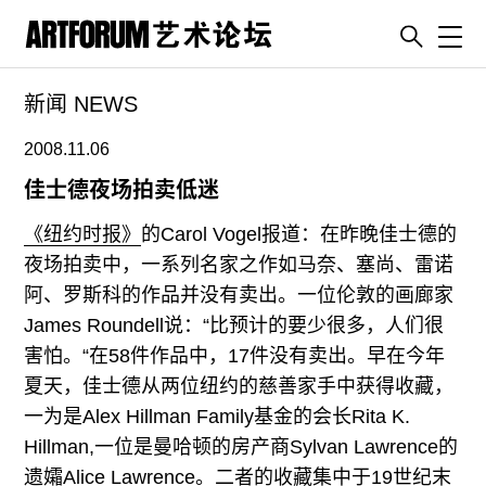
Toggl
新闻 NEWS
artguide
新闻
2008.11.06
展评
佳士德夜场拍卖低迷
杂志
《纽约时报》
的Carol Vogel报道：在昨晚佳士德的
专栏
夜场拍卖中，一系列名家之作如马奈、塞尚、雷诺
阿、罗斯科的作品并没有卖出。一位伦敦的画廊家
视频
James Roundell说：“比预计的要少很多，人们很
ENGLISH
害怕。“在58件作品中，17件没有卖出。早在今年
ART & EDUCATION
夏天，佳士德从两位纽约的慈善家手中获得收藏，
广告
一为是Alex Hillman Family基金的会长Rita K.
Hillman,一位是曼哈顿的房产商Sylvan Lawrence的
订阅
遗孀Alice Lawrence。二者的收藏集中于19世纪末