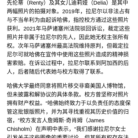
先伦蒂（Renty）及其女儿迪莉娅（Delia）是其中
两幅照片的拍摄对象。2019年，拉尼尔以非法占有
与不当牟利为由起诉哈佛，指控校方通过这些照片
获利。2021年马萨诸塞州法院驳回诉讼，裁定这些
照片并非属于拉尼尔的先人，因此她无权主张所有
权。次年马萨诸塞州最高法院维持原判，但裁定拉
尼尔可就哈佛在宣传中使用这些照片造成的精神损
害索赔。在诉讼过程中，拉尼尔联系到阿加西的后
人，后者随后代表她与校方取得了联系。
哈佛大学最终同意将照片移交非裔美国人博物馆，
但未披露和解协议的具体条款。校方曾坚称对照片
拥有财产权益。“哈佛始终致力于以负责任的态度保
管这批银版照片，并为其寻找重视其历史价值的归
宿，”校方发言人詹姆斯·奇肖姆（James
Chisholm）在声明中表示，“我们感谢拉尼尔女士
引发关于这些图像的重要讨论，但其所有权存在法