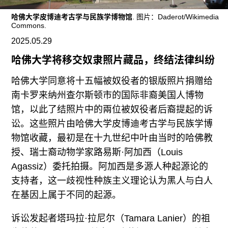
往期内容
哈佛大学皮博迪考古学与民族学博物馆
. 图片：Daderot/Wikimedia
Commons.
2025.05.29
联系我们
哈佛大学将移交奴隶照片藏品，终结法律纠纷
关注我们
哈佛大学同意将十五幅被奴役者的银版照片捐赠给
南卡罗来纳州查尔斯顿市的国际非裔美国人博物
馆，以此了结照片中的兩位被奴役者后裔提起的诉
讼。这些照片由哈佛大学皮博迪考古学与民族学博
物馆收藏，最初是在十九世纪中叶由当时的哈佛教
授、瑞士裔动物学家路易斯·阿加西（Louis
Agassiz）委托拍摄。阿加西是多源人种起源论的
支持者，这一歧视性种族主义理论认为黑人与白人
在基因上属于不同的起源。
诉讼发起者塔玛拉·拉尼尔（Tamara Lanier）的祖