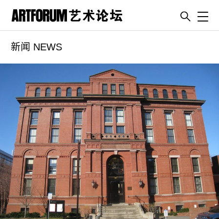
Toggl
新闻 NEWS
artguide
新闻
展评
杂志
专栏
视频
ENGLISH
ART & EDUCATION
广告
订阅