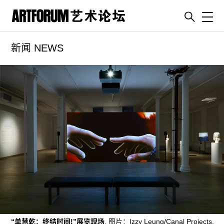
Toggl
新闻 NEWS
artguide
新闻
展评
杂志
专栏
视频
ENGLISH
ART & EDUCATION
广告
订阅
“单慧乾：终结时间!”展览现场
. 图片：Izzy Leung/Canal Projects.