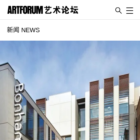
Toggl
新闻 NEWS
artguide
新闻
展评
杂志
专栏
视频
ENGLISH
ART & EDUCATION
广告
订阅