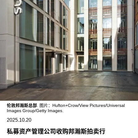
往期内容
联系我们
关注我们
伦敦邦瀚斯总部
. 图片：Hufton+Crow/View Pictures/Universal
Images Group/Getty Images.
2025.10.20
私募资产管理公司收购邦瀚斯拍卖行