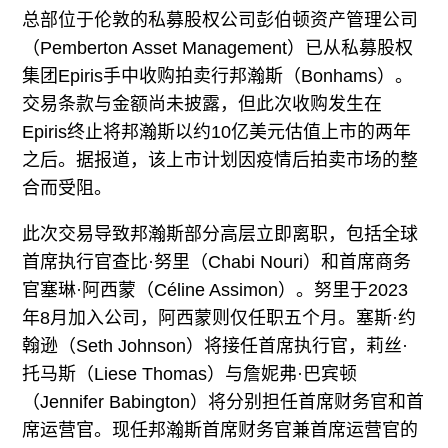
总部位于伦敦的私募股权公司彭伯顿资产管理公司
（Pemberton Asset Management）已从私募股权
集团Epiris手中收购拍卖行邦瀚斯（Bonhams）。
交易条款与金额尚未披露，但此次收购发生在
Epiris终止将邦瀚斯以约10亿美元估值上市的两年
之后。据报道，该上市计划因疫情后拍卖市场的整
合而受阻。
此次交易导致邦瀚斯部分高层立即离职，包括全球
首席执行官查比·努里（Chabi Nouri）和首席商务
官塞琳·阿西蒙（Céline Assimon）。努里于2023
年8月加入公司，阿西蒙则仅任职五个月。塞斯·约
翰逊（Seth Johnson）将接任首席执行官，莉丝·
托马斯（Liese Thomas）与詹妮弗·巴宾顿
（Jennifer Babington）将分别担任首席财务官和首
席运营官。现任邦瀚斯首席财务官兼首席运营官的