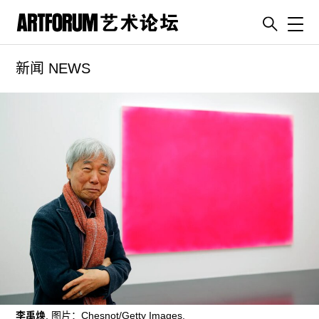
Toggl
新闻 NEWS
artguide
新闻
展评
杂志
专栏
视频
ENGLISH
ART & EDUCATION
广告
订阅
李禹焕
. 图片：Chesnot/Getty Images.