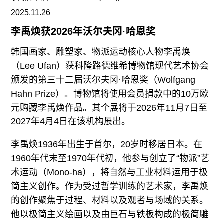
往期内容
2025.11.26
李禹焕获2026年沃尔夫冈·哈恩奖
韩国画家、雕塑家、物派运动核心人物李禹焕
联系我们
（Lee Ufan）获科隆路德维希博物馆现代艺术协会
关注我们
颁发的第三十二届沃尔夫冈·哈恩奖（Wolfgang
Hahn Prize）。博物馆将使用会员捐款中的10万欧
元购藏李禹焕作品。其个展将于2026年11月7日至
2027年4月4日在该机构展出。
李禹焕1936年出生于首尔，20岁时移居日本。在
1960年代末至1970年代初，他参与创立了“物派”艺
术运动（Mono-ha），将自然与工业材料运用于极
简主义创作。作为受过哲学训练的艺术家，李禹焕
的创作聚焦于过程、材料以及观者与场域的关系。
他以极简主义绘画以及由巨石与铁板构成的极简雕