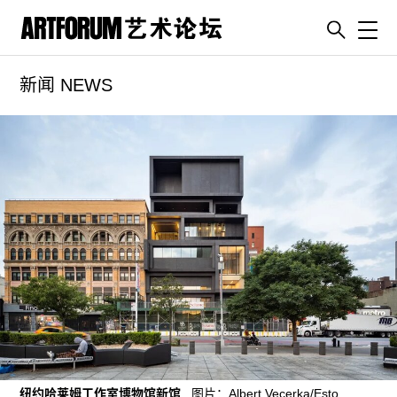
Toggl
新闻 NEWS
artguide
新闻
展评
杂志
专栏
视频
ENGLISH
ART & EDUCATION
广告
订阅
纽约哈莱姆工作室博物馆新馆
. 图片：Albert Vecerka/Esto.