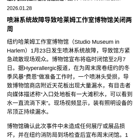
往期内容
2026.01.28
喷淋系统故障导致哈莱姆工作室博物馆关闭两
周
联系我们
纽约哈莱姆工作室博物馆（Studio Museum in
关注我们
Harlem）1月23日发生喷淋系统故障，导致馆方紧
急疏散现场观众。博物馆宣布将临时闭馆至2月7
日。据Hyperallergic报道，在为周末席卷纽约的冬
季风暴“费恩”做准备工作时，一个喷淋头受损，导
致博物馆商店附近天花板出现大量漏水，有目击者
向媒体描述称“入口处地板有一大滩积水，可以看到
水一直流淌下来”。现场视频显示，装有照明设备的
吊顶正持续漏水。
博物馆确认此次事件中未造成任何展厅或展品损
坏，并在纽约消防局到场检查后宣布周末闭馆。1