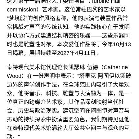
选为第十一届涡轮大厅委任项目（Turbine Hall
commission）艺术家。这位常驻巴黎的艺术家以
“梦境般”的创作风格著称，他的表演与装置作品常
常挑战对声音的传统认知。他的实践核心在于发明
并以协作方式建造结构精密的乐器——这些乐器同
时也是雕塑性对象。本次委任作品将于今年10月13
日揭幕，展期持续至2027年4月11日。
泰特现代美术馆代理馆长凯瑟琳·伍德（Catherine
Wood）在一份声明中表示：“塔里克·阿图伊以突破
边界的声学创作手法，在全球范围内吸引了大量观
众。他将音乐、科技、雕塑与表演融为一体，是一
位真正的跨媒介艺术家，其作品深刻映射当代社
会、历史与政治现实。建筑空间在阿图伊对声音与
振动的持续探索中扮演重要角色，我们期待见证他
在泰特现代美术馆涡轮大厅公共空间中与观众的互
动。”