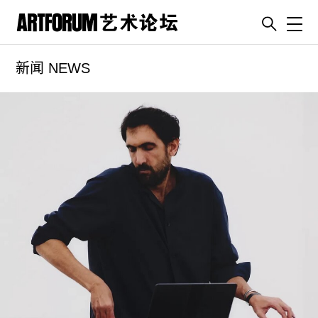
Toggl
新闻 NEWS
artguide
新闻
展评
杂志
专栏
视频
ENGLISH
ART & EDUCATION
广告
订阅