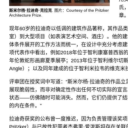
氏
斯米尔杨·拉迪奇·克拉克
. 图片：Courtesy of the Pritzker
章
Architecture Prize.
现年60岁的拉迪奇以低调的建筑作品著称，其作品
室）到大型项目（如表演艺术空间、酒庄）。他的建
体条件展开的工作方法而统一，在设计中充分考虑建
项代表作中看出，例如2018年位于智利康塞普西翁的比奥比奥地区
年伦敦蛇形画廊夏季展亭；2013年位于智利维尔切斯的直角之诗住宅
Angle）；以及同年建成的位于智利米拉韦的维克米拉韦酒庄（
评审团在授奖词中写道：“斯米尔杨·拉迪奇的作品
展现脆弱性，而非对确定性作出任何不切实际的宣言
状态——仿佛随时可能消失。然而，它们仍提供了结
的内在条件。”
拉迪奇获奖的公布曾一度推迟，因为负责管理该奖项的
Pritzker）与已故性犯罪者杰弗里·爱泼斯坦存