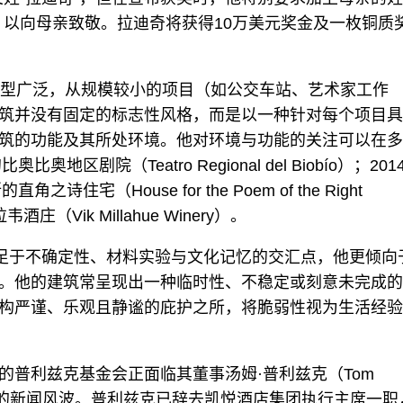
，以向母亲致敬。拉迪奇将获得10万美元奖金及一枚铜质
。
类型广泛，从规模较小的项目（如公交车站、艺术家工作
筑并没有固定的标志性风格，而是以一种针对每个项目具
筑的功能及其所处环境。他对环境与功能的关注可以在多
剧院（Teatro Regional del Biobío）；201
（House for the Poem of the Right
Vik Millahue Winery）。
立足于不确定性、材料实验与文化记忆的交汇点，他更倾向
。他的建筑常呈现出一种临时性、不稳定或刻意未完成的
构严谨、乐观且静谧的庇护之所，将脆弱性视为生活经验
普利兹克基金会正面临其董事汤姆·普利兹克（Tom
在关联的新闻风波。普利兹克已辞去凯悦酒店集团执行主席一职