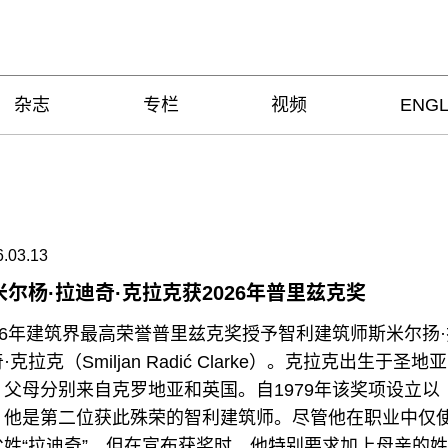
杂志
专栏
视频
ENGL
.03.13
米尔杨·拉迪奇·克拉克获2026年普里兹克奖
026年建筑界最高荣誉普里兹克奖授予智利建筑师斯米尔扬·
·克拉克（Smiljan Radić Clarke）。克拉克出生于圣地亚
，父母分别来自克罗地亚和英国。自1979年该奖项设立以
，他是第二位获此殊荣的智利建筑师。尽管他在职业中仅
父姓“拉迪奇”，但在宣布获奖时，他特别要求加上母亲的姓