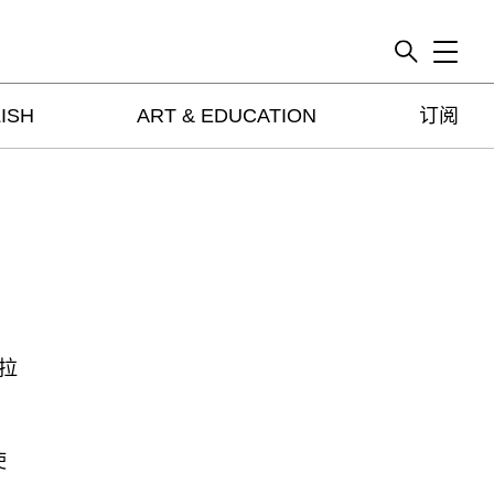
Toggle
ISH
ART & EDUCATION
订阅
artguide
新闻
展评
杂志
专栏
视频
ENGLISH
拉
ART & EDUCATION
广告
订阅
使
往期内容