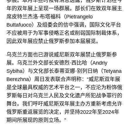
参展。本月早些时候有消息透露，俄罗斯计划在今
年的双年展上呈现一场群展。部长们在致双年展主
席皮特兰杰洛·布塔福科（Pietrangelo
Buttafuoco）及组委会的信中强调，国际文化平台
不应被用于为军事侵略正名或削弱国际制裁体系，
因此双年展应禁止俄罗斯参加本届展览。
乌克兰方面也已游说威尼斯双年展禁止俄罗斯参
展。乌克兰外交部长安德烈·西比哈（Andriy
Sybiha）与文化部长泰蒂亚娜·别列日纳（Tetyana
Berezhna）周日发表联合声明称：“威尼斯双年展
是全球最具权威的艺术平台之一，不应沦为粉饰俄
罗斯每日对乌克兰人民及文化遗产所犯战争罪行的
舞台。我们呼吁威尼斯双年展主办方重新考虑允许
俄罗斯重返展览的决定，并坚持2022年至2024年
期间所展现的原则立场。”