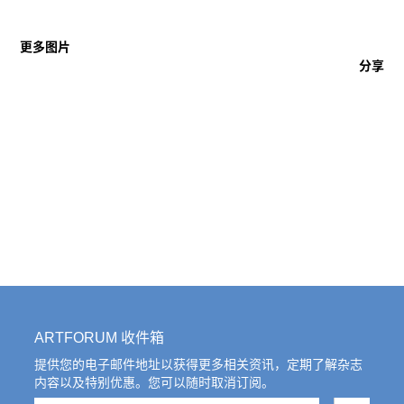
更多图片
分享
ARTFORUM 收件箱
提供您的电子邮件地址以获得更多相关资讯，定期了解杂志
内容以及特别优惠。您可以随时取消订阅。