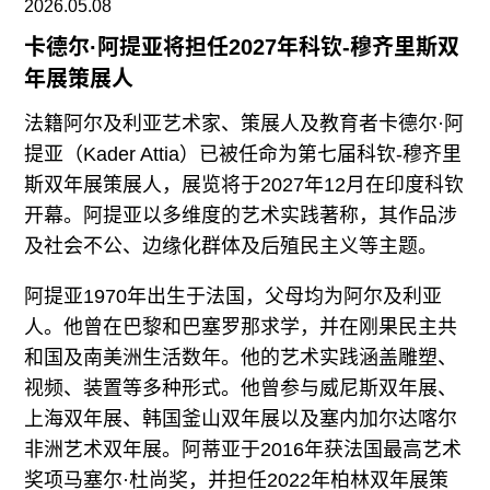
往期内容
2026.05.08
卡德尔·阿提亚将担任2027年科钦-穆齐里斯双
年展策展人
法籍阿尔及利亚艺术家、策展人及教育者卡德尔·阿
联系我们
提亚（Kader Attia）已被任命为第七届科钦-穆齐里
关注我们
斯双年展策展人，展览将于2027年12月在印度科钦
开幕。阿提亚以多维度的艺术实践著称，其作品涉
及社会不公、边缘化群体及后殖民主义等主题。
阿提亚1970年出生于法国，父母均为阿尔及利亚
人。他曾在巴黎和巴塞罗那求学，并在刚果民主共
和国及南美洲生活数年。他的艺术实践涵盖雕塑、
视频、装置等多种形式。他曾参与威尼斯双年展、
上海双年展、韩国釜山双年展以及塞内加尔达喀尔
非洲艺术双年展。阿蒂亚于2016年获法国最高艺术
奖项马塞尔·杜尚奖，并担任2022年柏林双年展策