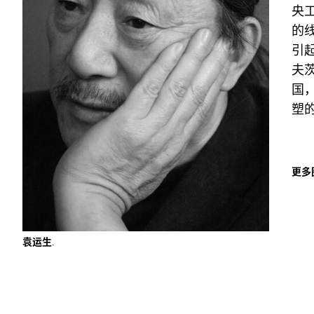
央
的
引起
夫
国
塑
更多
袁运生
.