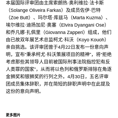
本届国际评审团由主席索朗热·奥利维拉·法卡斯
（Solange Oliveira Farkas）及成员佐伊·巴特
（Zoe Butt）、玛尔塔·库兹马（Marta Kuzma）、
埃尔维拉·迪扬加尼·奥塞（Elvira Dyangani Ose）
和乔凡娜·扎佩里（Giovanna Zapperi）组成，他们
由已故双年展艺术总监柯尤·科沃（Koyo Kouoh）
亲自挑选。该评审团曾于4月22日发布一份意向声
明，宣布“秉承柯尤·科沃策展项目的精神”，将“拒绝
考虑那些其领导人目前被国际刑事法院指控犯有反
人类罪的国家”，从而将以色列和俄罗斯排除在角逐
金狮奖和银狮奖的行列之外。4月30日，五名评审
团成员集体辞职，并在简短的辞职声明中在此提及
这份的意向声明。
更多图片