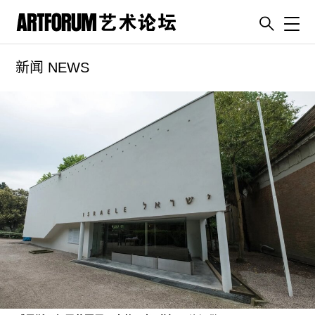
Toggl
新闻 NEWS
artguide
新闻
展评
杂志
专栏
视频
ENGLISH
ART & EDUCATION
广告
订阅