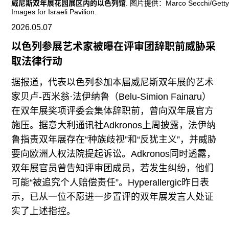
往期内容
威尼斯双年展花园展区内的以色列馆
. 图片提供：Marco Secchi/Gett
Images for Israeli Pavilion.
2026.05.07
以色列参展艺术家被曝在评审团辞职前威胁采
联系我们
取法律行动
关注我们
据报道，代表以色列参加本届威尼斯双年展的艺术
家贝卢-西米翁·法伊纳鲁（Belu-Simion Fainaru）
在双年展奖项评委会集体辞职前，曾向双年展官方
施压。据意大利通讯社Adkronos上周披露，法伊纳
鲁指责双年展存在“种族歧视”和“反犹主义”，并威胁
要向欧洲人权法院提起诉讼。Adkronos同时透露，
双年展官员曾告知评审团成员，若发生纠纷，他们
可能“被追究个人赔偿责任”。Hyperallergic昨日表
示，已从一位不愿进一步置评的双年展发言人处证
实了上述指控。