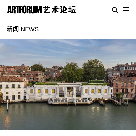
Toggl
新闻 NEWS
artguide
新闻
展评
杂志
专栏
视频
ENGLISH
ART & EDUCATION
广告
订阅