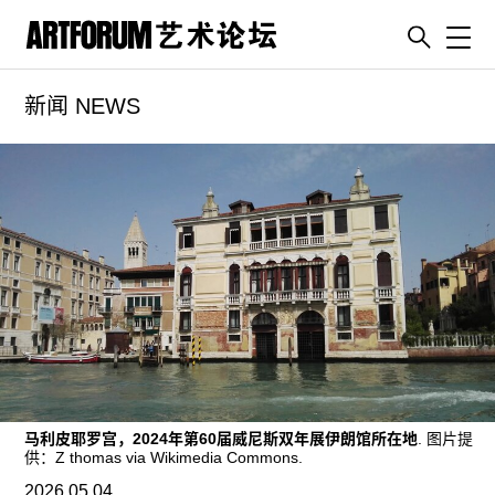
Toggl
新闻 NEWS
artguide
新闻
展评
杂志
专栏
视频
ENGLISH
ART & EDUCATION
广告
马利皮耶罗宫，2024年第60届威尼斯双年展伊朗馆所在地
. 图片提
订阅
供：Z thomas via Wikimedia Commons.
2026.05.04