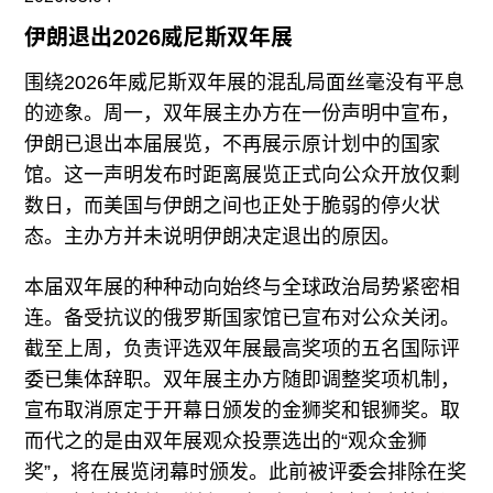
往期内容
伊朗退出2026威尼斯双年展
围绕2026年威尼斯双年展的混乱局面丝毫没有平息
的迹象。周一，双年展主办方在一份声明中宣布，
联系我们
伊朗已退出本届展览，不再展示原计划中的国家
关注我们
馆。这一声明发布时距离展览正式向公众开放仅剩
数日，而美国与伊朗之间也正处于脆弱的停火状
态。主办方并未说明伊朗决定退出的原因。
本届双年展的种种动向始终与全球政治局势紧密相
连。备受抗议的俄罗斯国家馆已宣布对公众关闭。
截至上周，负责评选双年展最高奖项的五名国际评
委已集体辞职。双年展主办方随即调整奖项机制，
宣布取消原定于开幕日颁发的金狮奖和银狮奖。取
而代之的是由双年展观众投票选出的“观众金狮
奖”，将在展览闭幕时颁发。此前被评委会排除在奖