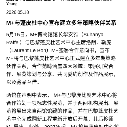
往期内容
Yeung.
2026.05.18
M+与蓬皮杜中心宣布建立多年策略伙伴关系
联系我们
5月15日，M+博物馆馆长华安雅（Suhanya
Raffel）与巴黎蓬皮杜艺术中心主席洛朗．勒庞
关注我们
（Laurent Le Bon）M+签署合作意向书，宣布
M+将与巴黎蓬皮杜艺术中心正式建立多年期策略
伙伴关系，合作范畴涵盖四大领域：策展研究合
作、展览策划与分享、共同委约创作及作品展示，
以及藏品互借。
两馆在声明中表示， M+与巴黎庞比度艺术中心将
合作策划一项标志性展览，并于两间机构展出。展
览将展出来自两馆馆藏的作品，并在巴黎蓬皮杜艺
术中心完成翻新工程重新开放后开幕，其后移师
M+展出。此外，2027年起，M+将与蓬皮杜中心将