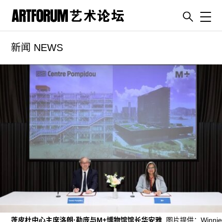
Toggl
新闻 NEWS
artguide
新闻
展评
杂志
专栏
视频
ENGLISH
ART & EDUCATION
广告
订阅
蓬皮杜中心主席洛朗·勒庞与M+博物馆馆长华安雅
. 图片提供：Winni