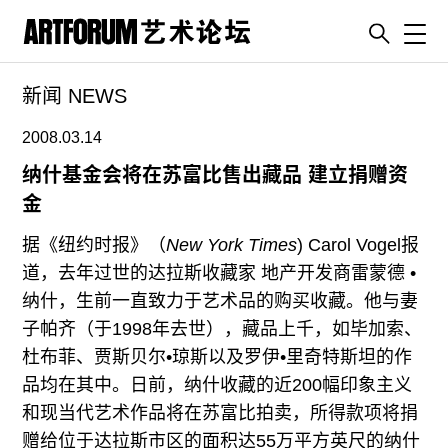
Toggl
新闻 NEWS
artguide
新闻
2008.03.14
展评
纳什基金会将在苏富比售出藏品 建立捐赠资
金
杂志
专栏
据《纽约时报》（
New York Times
) Carol Vogel报
道，去年过世的达拉斯收藏家 地产开发商雷蒙德 •
视频
纳什，生前一直致力于艺术品的购买收藏。他与妻
ENGLISH
子帕齐（于1998年去世），藏品上千，如毕加索、
ART & EDUCATION
杜布菲、贾斯贝尔•琼斯以及罗伊•里奇特斯坦的作
广告
品均在其中。日前，纳什收藏的近200幅印象主义
和现当代艺术作品将在苏富比拍卖，所得款项将捐
订阅
赠给位于达拉斯市区的面积达55万平方英尺的纳什