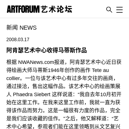
Toggl
新闻 NEWS
artguide
新闻
2008.03.17
展评
阿肯瑟艺术中心收得马蒂斯作品
杂志
根据 NWANews.com报道，阿肯瑟艺术中心近日获
专栏
得绘画大师马蒂斯1946年创作的画作 Tete au
collier。一位与该艺术中心有过多年交往的画商，
视频
通过接洽，售出这幅作品。该艺术中心的绘画策展
ENGLISH
人 Phaedra Siebert 这样说道：“我自去年10月初开
ART & EDUCATION
始在这里工作。在我来这里工作前，我就一直为获
广告
得该作品而努力。这是一幅很有力度的作品，完全
是我们应该收藏的佳作。”之后，他又解释道：“艺
订阅
术中心希望，参观者们能在这里领略到从文艺复兴