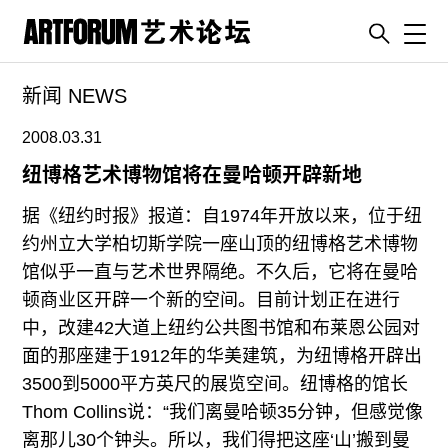
Toggl
新闻 NEWS
artguide
新闻
2008.03.31
展评
纽博格艺术博物馆将在曼哈顿开辟新地
杂志
据《纽约时报》报道：自1974年开放以来，位于纽
专栏
约州立大学柏切斯学院一座山顶的纽博格艺术博物
馆似乎一直与艺术世界隔绝。不久后，它将在曼哈
视频
顿商业区开辟一个新的空间。目前计划正在进行
ENGLISH
中，改建42大道上纽约公共图书馆和布莱恩公园对
ART & EDUCATION
面的那座建于1912年的华美建筑，为纽博格开辟出
广告
3500到5000平方英尺的展览空间。纽博格的馆长
Thom Collins说：“我们离曼哈顿35分钟，但感觉像
订阅
离那儿30个钟头。所以，我们得把这座‘山’搬到曼