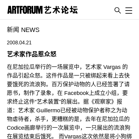
Toggl
新闻 NEWS
artguide
新闻
2008.04.21
展评
艺术家作品惹众怒
杂志
在尼加拉瓜举行的一场展览中，艺术家 Vargas 的
专栏
作品引起众怒。这件作品是一只被绑起来看上去快
要饿死的流浪狗。百万保护动物的人已经签署了请
视频
愿书，制作了录象，在 Facebook上成立小组，要
ENGLISH
求终止这件“艺术装置”的展出。据《观察家》报
ART & EDUCATION
道：艺术家 Guillermo已经被动物保护者称之为动
广告
物虐待者，杀手，更糟糕的是，去年在尼加拉瓜的
Codice画廊举行的一次展览中，一只展出的流浪狗
订阅
在展览结束后饿死。 而Vargas这次依然是将小狗绑