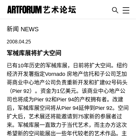
Toggl
新闻 NEWS
artguide
新闻
2008.04.25
展评
军械库展将扩大空间
杂志
已有10年历史的军械库展，日前将扩大空间。纽约
专栏
经济开发署指定Vornado 房地产信托和子公司芝加
哥商业中心地产公司负责重新开发和扩建92号码头
视频
（Pier 92）。资金为1亿美元。该商业中心地产公
ENGLISH
司也将成为Pier 92和Pier 94的产权拥有者。改建
ART & EDUCATION
后，军械库展空间将从Pier 94延伸到Pier 92。空间
广告
扩大后，艺术展还将能邀请到75家新的参展者过
来。军械库展一直致力于当代艺术，而主办方这次
订阅
希望新的空间能展出一些年代较老的艺术作品。主