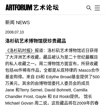
Toggl
新闻 NEWS
artguide
新闻
2008.07.10
展评
洛杉矶艺术博物馆获珍贵藏品
杂志
《洛杉矶时报》
报道：洛杉矶艺术博物馆近日获得
专栏
了大洋洲艺术收藏，藏品被认为是二十世纪最瞩目
的私人收藏之一。周二博物馆方面宣布，所获收藏
视频
包括46件稀有作品，全都是从底特律的 Masco合作
ENGLISH
基金购得。来自 Eli和 Edythe Broad基金提供了500
ART & EDUCATION
万美元，其余的由博物馆委托人委员会的成员
广告
Jane 和Terry Semel, David Bohnett, Camilla
Chandler Frost, Gayle 和 Ed Roski提供。 馆长
订阅
Michael Govan 周二说，这些藏品将在2009年的春