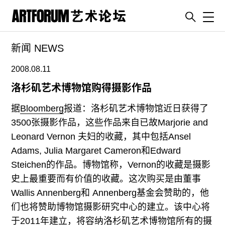
Toggl
新闻 NEWS
artguide
新闻
2008.08.11
展评
洛杉矶艺术博物馆购得摄影作品
杂志
据
Bloomberg
报道：洛杉矶艺术博物馆近日获得了
专栏
3500张摄影作品，这些作品来自已故Marjorie and
Leonard Vernon 夫妇的收藏，其中包括Ansel
视频
Adams, Julia Margaret Cameron和Edward
ENGLISH
Steichen的作品。博物馆称，Vernon的收藏是摄影
ART & EDUCATION
史上最重要而有价值的收藏。这次购买是由董事
广告
Wallis Annenberg和 Annenberg基金会赞助的，他
们也将赞助博物馆摄影研究中心的建立。该中心将
订阅
于2011年建立，将容纳洛杉矶艺术博物馆所有的摄