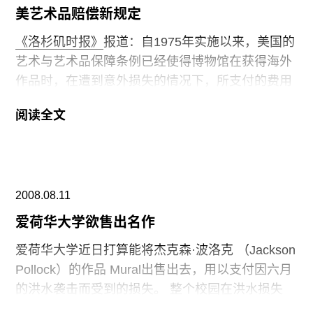
会包括伯尔尼美术馆馆长，巴塞尔美术馆馆长，科
美艺术品赔偿新规定
隆的 Ludwig博物馆馆长，苏黎世美术馆馆长。
《洛杉矶时报》
报道：自1975年实施以来，美国的
艺术与艺术品保障条例已经使得博物馆在获得海外
作品时，在遭到意外损失的情况下，所支付的费用
减少到最小。除了针对国外艺术作品的100 亿外，
阅读全文
今日，50亿的保险金将投保于国内艺术品在博物馆
间的出借。美国博物馆协会会长 Ford Bell说：“这
是在博物馆领域内，长期以来出现的最好的事情。”
由于七年前911的恐怖袭击所带来的恐慌，保险费
2008.08.11
起价已经令“博物馆在将重要的艺术呈现给公众的能
力受到了威胁。” Broad 艺术基金会长 Joanne
爱荷华大学欲售出名作
Heyler说。专家组成的团体将讨论谁将有资格获得
爱荷华大学近日打算能将杰克森·波洛克 （Jackson
保险。要求得到保险的作品至少要价值7500万美
Pollock）的作品 Mural出售出去，用以支付因六月
元。
的洪水袭击而受到的损失。 整个校园在洪水损失
上，价值2亿3千2百万。董事会上周四举行会议，