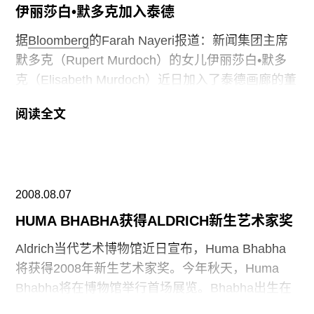
影收藏作品。博物馆在获得这些新作品之前，共有
伊丽莎白•默多克加入泰德
8500张图片。 Vernon 夫妇1976年开始收藏的这些
据
Bloomberg
的Farah Nayeri报道：新闻集团主席
作品，来自700多名摄影师的镜头下，由博物馆方
默多克（Rupert Murdoch）的女儿伊丽莎白•默多
面从他们的女儿手中购得，具体价格并未公开。
克（Elisabeth Murdoch）近日加入了泰德画廊的董
Leonard Vernon 多年来一直是洛杉矶地区的房地产
事会。伊丽莎白目前主管媒体集团Shine Group, 她
开发商。
阅读全文
是由英国首相Gordon Brown提名，担任泰德的董
事，任期四年。2001年前，她一直担任英国天空广
播集团的主管。
2008.08.07
HUMA BHABHA获得ALDRICH新生艺术家奖
Aldrich当代艺术博物馆近日宣布，Huma Bhabha
将获得2008年新生艺术家奖。今年秋天，Huma
Bhabha将在博物馆举行首场展览。Bhabha出生在
巴基斯坦的Karachi，从哥伦比亚大学获得MFA。