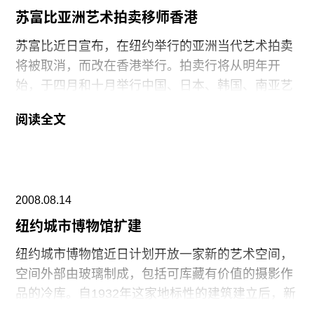
往期内容
和Anton Vidokle。
苏富比亚洲艺术拍卖移师香港
苏富比近日宣布，在纽约举行的亚洲当代艺术拍卖
将被取消，而改在香港举行。拍卖行将从明年开
联系我们
始，于四月和十月举行中国、日本、韩国、南亚艺
术展。9月17日的拍卖将是在纽约举行的最后一场
关注我们
阅读全文
此类拍卖。这番变动意在加强其与伦敦的佳士得的
竞争力，佳士得在五月份于香港举行了亚洲当代艺
术拍卖，这也是他们在亚洲举行的此类作品的首个
重要的夜场拍卖。
2008.08.14
纽约城市博物馆扩建
纽约城市博物馆近日计划开放一家新的艺术空间，
空间外部由玻璃制成，包括可库藏有价值的摄影作
品的冷库。自1932年这家地标性的建筑建立后，新
空间的开始是这家博物馆的第一次大规模扩建。这