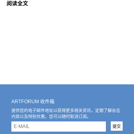
阅读全文
目前生活并居住在纽约，由纽约的Salon 94和ATM
画廊代理。Aldrich 新生代艺术家奖获得者由博物馆
的策划人选出，自从1997年起就开始评选，奖金
5000美元，并且可以在Aldrich举行展览。该奖并不
接收申请。去年的获奖者为Marti Cormand.
ARTFORUM 收件箱
提供您的电子邮件地址以获得更多相关资讯，定期了解杂志
内容以及特别优惠。您可以随时取消订阅。
email
提交