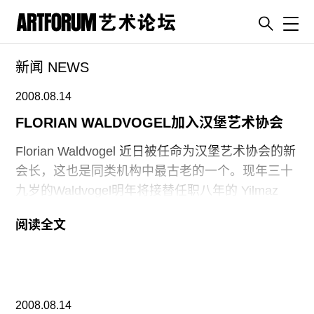
Toggl
新闻 NEWS
artguide
新闻
2008.08.14
展评
FLORIAN WALDVOGEL加入汉堡艺术协会
杂志
Florian Waldvogel 近日被任命为汉堡艺术协会的新
专栏
会长，这也是同类机构中最古老的一个。现年三十
九岁的Waldvogel明年将接替任职八年的 Yilmaz
视频
Dziewior。日前， Waldvogel 是鹿特丹 Witte de
ENGLISH
阅读全文
With当代艺术中心的首席策展人。也是夭折的第六
ART & EDUCATION
届宣言展的联合策展人，当时该展计划在分裂的城
广告
市塞浦路斯的尼科西亚举行，但是却受到了希腊族
塞浦路斯方面的反对并被反对，并且采取法律措施
订阅
2008.08.14
反对 Waldvogel和其他的策展人 Mai Abu ElDahab