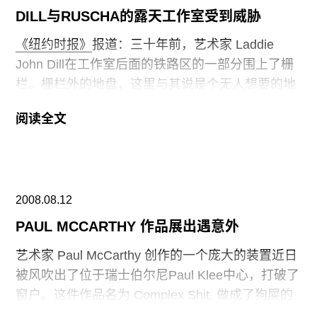
已经被盗。佳士得暂时取消了收藏的拍卖。FBI
DILL与RUSCHA的露天工作室受到威胁
称，他们相信还有更多的作品被窃。
《纽约时报》
报道：三十年前，艺术家 Laddie
John Dill在工作室后面的铁路区的一部分围上了栅
栏。栅栏外的地盘，这里与其说是个无人想要的地
产包袱，不如说是流浪者们的临时之家。不久后，
阅读全文
画家 Ed Ruscha也加入进来。在露天工作室里，他
们一起辛勤耕耘了25年。如今栅栏外依然聚居了众
多的流浪者。目前，洛杉矶城想将这片栅栏拆除，
在动工典礼结束后，推土机将推翻栅栏，清理这片
2008.08.12
空间，修建停车场。工作室主人目前正在寻求法律
措施，阻止这项工程的进行。城市委员会的 Bill
PAUL MCCARTHY 作品展出遇意外
Rosendahl在采访中说到，他周日在工作室见到了
艺术家 Paul McCarthy 创作的一个庞大的装置近日
艺术家 Ruscha，他说可能会采取一个折中的方
被风吹出了位于瑞士伯尔尼Paul Klee中心，打破了
法，延缓拆除栅栏的日期，至少要等到明年三月
窗户。这件作品名为 Complex Shit, 做成了狗屎的
份。
形状，有房子那么大小。展览方面称他们已经有安