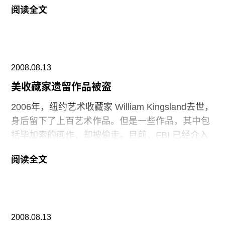
阅读全文
项9700百万的工程的第一阶段，计划于2011年完
工。新空间10月3号面向公众开放，与此同时，将
举行一场名为“巴黎／纽约：1925－1940时尚设计
文化”展。空间中，库房内温度将保持40华氏度，
2008.08.13
以保存馆内50万件摄影作品的收藏。
美收藏家遗留作品被盗
2006年，纽约艺术收藏家 William Kingsland去世，
身后留下了上百艺术作品。但是一些作品，其中包
括毕加索的画作，却被偷走。目前，FBI 已经介入
调查。 Kingsland 留下了三百多件可观的作品，包
阅读全文
括 Giorgio Morandi的静物画， Kurt Schwitters的拼
贴画。由于收藏家没有留下任何遗嘱，所以并无继
承者介入。公共委员会聘用了佳士得拍卖和 Stair
Galleries 将这些作品出售。但是 Stair拍卖的8万5
2008.08.13
千美元的 John Singleton创作的油画，近日被发觉