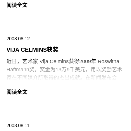
阅读全文
全系统，防御在不良天气下发生意外，但没料到会
遇到这种情况。中心馆长 Juri Steiner 称，一阵疾
风将 这件作品带走了650英尺远，最后落在了地面
上。这件事故发生在7月31日，但是详细情况昨天
2008.08.12
才公布。艺术家本人并没得到通知，博物馆也还不
确定这件作品是否要放回去重新展览。该作品参加
VIJA CELMINS获奖
的展览名为《伊甸园的东部：花园展》，于五月开
近日，艺术家 Vija Celmins获得2009年 Roswitha
幕，计划10月结束。
Haftmann奖。奖金为13万9千美元，用以奖励艺术
家在不同媒介所取得的杰出成就。在新闻发布会
上，人们这样评价艺术家，称“他以优异而精湛的手
阅读全文
法在不同艺术领域进行了广泛的探索。”在早期的创
作中，他用油彩和木炭，勾勒出了一个因为战争而
陷入不稳定的世界，后期的作品中，运用凹版印刷
的技巧，专注于自然的描绘。这位拉托维亚出生的
2008.08.11
艺术家从1981年起，就居住工作在纽约。评审委员