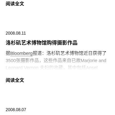
阅读全文
商议如果将这幅抽象画卖给一家博物馆，将会价值
多少钱。这所大学是60年前获得这幅作品的，当时
作品的价格并没有如今天一样达到上百万元。负责
校园修复工作的爱荷华领导Patty Judge认为，除了
2008.08.11
将作品卖掉以外，还有其它的方法可以实施，用以
灾后工作的重建。他说：我们可以重新建立艺术中
洛杉矶艺术博物馆购得摄影作品
心，这件作品和其它伟大的作品都可以挂在新中心
据
Bloomberg
报道：洛杉矶艺术博物馆近日获得了
里，我的子孙们都可以看到。” Peggy
3500张摄影作品，这些作品来自已故Marjorie and
Guggenheim 1948年将作品给了学校，只要了40美
Leonard Vernon 夫妇的收藏，其中包括Ansel
元的运输费。
Adams, Julia Margaret Cameron和Edward
阅读全文
Steichen的作品。博物馆称，Vernon的收藏是摄影
史上最重要而有价值的收藏。这次购买是由董事
Wallis Annenberg和 Annenberg基金会赞助的，他
们也将赞助博物馆摄影研究中心的建立。该中心将
2008.08.07
于2011年建立，将容纳洛杉矶艺术博物馆所有的摄