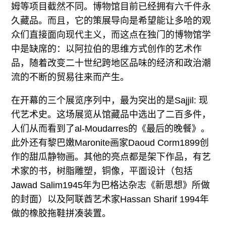
姆等项目截然不同。博物馆目前已经拥有六千件永
久藏品。而且，它的策展导向是希望能让多哈的观
众们直接面向现代主义，而这点在独门的博物馆学
中是缺席的：以阿拉伯的思维方式创作的艺术作
品，随着改变二十世纪跨地区品味的经济和政治潮
流的不断的贸易往来而产生。
在开幕的三个展览序列中，最为突出的是Sajjil: 现
代艺术史。这场展览从馆藏品中选出了二百多件，
人们从而看到了al-Moudarres的《最后的晚餐》。
此外还有黎巴嫩Maronite画家Daoud Corm1899创
作的甜瓜静物画。其他的亮点都是架下作品，有艺
术家的书，树脂雕塑，铜像，平面设计（包括
Jawad Salim1945年为巴格达杂志《新思想》所做
的封面）以及阿联酋艺术家Hassan Sharif 1994年
做的橡胶拖鞋拼凑装置。