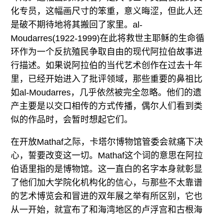
化专员，这幅画尺寸的笨重，意义晦涩，但此人还
是破不期待地将其搬回了家里。al-
Moudarres(1922-1999)在此将救世主耶稣的生命循
环作为一个反抗殖民争取自由的现代阿拉伯故事进
行描述。如果说阿拉伯的当代艺术创作在过去十年
里，已经开始进入了批评领域，那些重要的鼻祖比
如al-Moudarres，几乎依然被完全忽略。他们的遗
产主要是以交口相传的方式传播，偶尔人们看到类
似的作品时，会暂时想起它们。
在开放Mathaf之际，卡塔尔博物馆管委会就痛下决
心，誓要改变这一切。Mathaf这个词的意思在阿拉
伯语里指的是博物馆。这一直白的名字本身就彰显
了他们加大学院化机构化的信心，与那些不太靠谱
的艺术博览会和冒进的双年展之举有所区别，它也
从一开始，就宣布了和海湾地区的卢浮宫和古根海