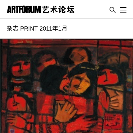
Toggl
杂志 PRINT 2011年1月
artguide
新闻
展评
杂志
专栏
视频
ENGLISH
ART & EDUCATION
广告
订阅