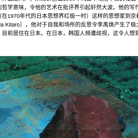
的哲学意味，令他的艺术在批评界引起轩然大波。他的写
在1970年代的日本思想界红极一时）这样的思想家到京
ida Kitaro），他对于自我和场所的反思令李禹焕产生了
，目前居住在日本。在日本，韩国人频遭歧视，这令人想
。