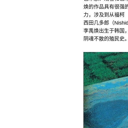
焕的作品具有很强
力，涉及到从福柯（
西田几多郎（Nish
李禹焕出生于韩国
阴魂不散的殖民史