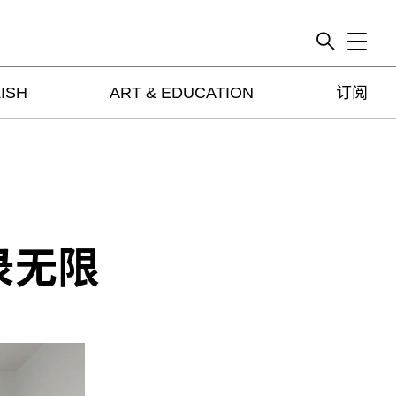
Toggle
ISH
ART & EDUCATION
订阅
artguide
新闻
展评
杂志
专栏
录无限
视频
ENGLISH
ART & EDUCATION
广告
订阅
往期内容