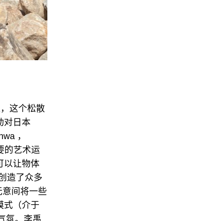
柱，这个松散
动对日本
wa ，
最重要的艺术运
可以让物体
，创造了众多
在无意间将一些
模式（介于
气氛。李禹