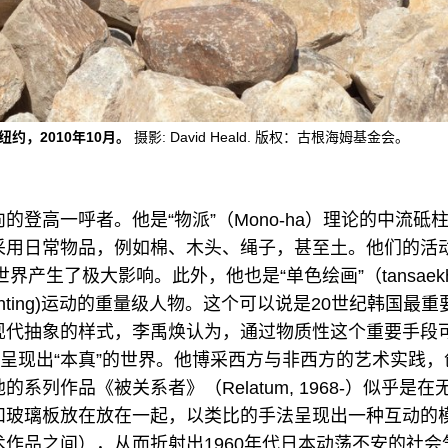
约，2010年10月。
摄影: David Heald. 版权：古根海姆基金会。
的登高一呼者。他是“物派”（Mono-ha）理论的中流砥
采用日常物品，例如棉、木头、绳子，甚至土。他们的活
世界产生了极大影响。此外，他也是“单色绘画”（tansaekh
ic painting)运动的重量级人物。这个可以说是20世纪韩国
现代抽象的样式，李禹焕认为，通过物质性这个重要手段
此呈现出“本真”的世界。他博采西方与非西方的艺术实践
系列作品《被关系者》（Relatum, 1968-）似乎是
和玻璃板放在放在一起，以类比的手法呈现出一种互动的
作品之间），从而折射出1960年代日本动荡不安的社会