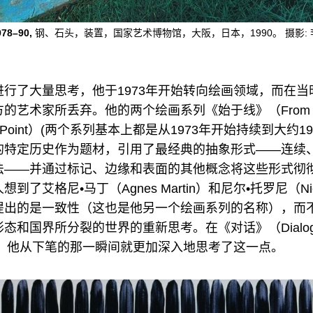
78–90,
钢、石头，装置，国家艺术博物馆，大阪，日本，1990。 摄影:
行了大量思考，他于1973年开始转向绘画领域，而在当
的艺术家所丢弃。他的两个绘画系列《始于线》（From L
 Point）(两个系列基本上都是从1973年开始持续到大约19
的特定历史作为题材，引用了最经典的抽象形式——连续
法——并通过标记、边缘和表面的其他概念将这些形式彻
了艾格尼•马丁（Agnes Martin）和尼尔•托罗尼（Niele
提出的是一致性（这也是他另一个绘画系列的名称），而
和国界所分裂的世界的重新思考。在《对话》（Dialogue
中，他从下笔的那一瞬间就更加深入地思考了这一点。