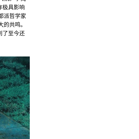
作极具影响
都派哲学家
极大的共鸣。
到了至今还