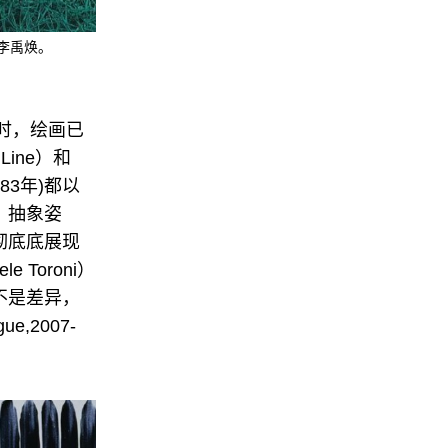
 李禹焕。
时，绘画已
ine）和
83年)都以
、抽象姿
彻底底展现
 Toroni）
不是差异，
,2007-