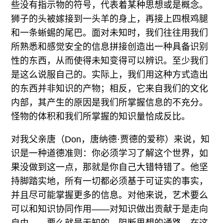
往期内容
些没有指示物的符号，代表着某种思想或是概念。
狮子的头被嫁接到一头羊的身上，再接上四根鸡腿
和一条蜥蜴的尾巴。面对未知时，我们往往用我们
所熟悉和感觉安全的信息拼接创造出一种具备识别
联系我们
性的东西，从而使得未知变得可以辨识。至少我们
是这么说服自己的。实际上，我们用这种方式造出
关注我们
的东西并非知识的产物；相反，它来自我们的文化
内部，其产生的原因是我们所掌握信息的不充分。
怪物的体积和我们所掌握的知识量恰成反比。
对我父亲唐（Don，唐纳德·贾德的爱称）来说，知
识是一种道德准则：你必须学习了解这个世界，如
果没做到这一点，那就是你自己大错特错了。他坚
持脚踏实地，所有一切都必须基于可证实的事实，
并且尽可能掌握更多的信息。对他来说，艺术要么
可以和知识协同作用——对知识做出贡献于是走向