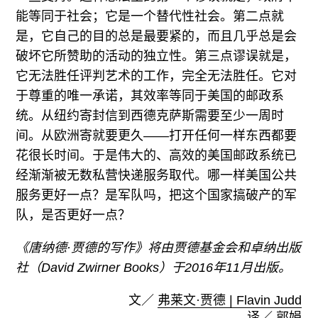
能等同于社会；它是一个替代性社会。第二点就
是，它自己的目的总是最要紧的，而且几乎总是会
破坏它所赞助的活动的独立性。第三点谬误就是，
它无法胜任评判艺术的工作，完全无法胜任。它对
于尊重的唯一承诺，其效率等同于美国的邮政系
统。从纽约寄封信到西德克萨斯需要至少一周时
间。从欧洲寄就要更久——打开任何一样东西都要
花很长时间。于是伟大的、高效的美国邮政系统已
经渐渐被无数私营快递服务取代。哪一样美国公共
服务更好一点？是军队吗，把这个国家搞破产的军
队，是否更好一点？
《唐纳德·贾德的写作》将由贾德基金会和卓纳出版
社（David Zwirner Books）于2016年11月出版。
文／
弗莱文·贾德 | Flavin Judd
译／ 郭娟