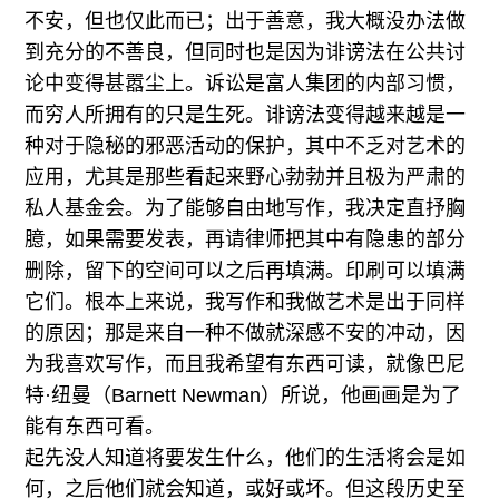
不安，但也仅此而已；出于善意，我大概没办法做
到充分的不善良，但同时也是因为诽谤法在公共讨
论中变得甚嚣尘上。诉讼是富人集团的内部习惯，
而穷人所拥有的只是生死。诽谤法变得越来越是一
种对于隐秘的邪恶活动的保护，其中不乏对艺术的
应用，尤其是那些看起来野心勃勃并且极为严肃的
私人基金会。为了能够自由地写作，我决定直抒胸
臆，如果需要发表，再请律师把其中有隐患的部分
删除，留下的空间可以之后再填满。印刷可以填满
它们。根本上来说，我写作和我做艺术是出于同样
的原因；那是来自一种不做就深感不安的冲动，因
为我喜欢写作，而且我希望有东西可读，就像巴尼
特·纽曼（Barnett Newman）所说，他画画是为了
能有东西可看。
起先没人知道将要发生什么，他们的生活将会是如
何，之后他们就会知道，或好或坏。但这段历史至