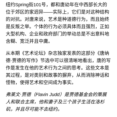
纽约Spring街101号，都和唐幼年在中西部长大的
位于郊区的家迥异——实际上，它们是对这种结构
的对抗。对唐来说，艺术是种道德行为，而且始终
是反叛之举。个体的行为必须具体而且强烈，正如
大型机构、企业和政府部门的举动总是不出意料地
含糊、宽泛并且中庸。
从本期《艺术论坛》杂志独家发表的这部分《唐纳
德·贾德的写作》节选中可以很清晰地看出，唐的写
作是发生在他的艺术行为之间的思考。这些文本是
其过程，是对类别和故事的摒弃，从而消除神话和
怪物，使得艺术和空间成为事实。
弗莱文·贾德（Flavin Judd）是贾德基金会的策展
人和联合主席，他和妻子及三个孩子生活在洛杉
矶，并且尽可能不去纽约。