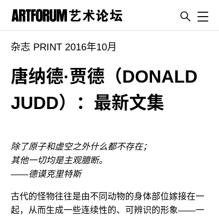
Toggl
杂志 PRINT 2016年10月
artguide
新闻
唐纳德·贾德（DONALD
展评
JUDD）：最新文集
杂志
专栏
视频
除了原子和虚空之外什么都不存在；
ENGLISH
其他一切均是主观臆断。
ART & EDUCATION
——德谟克里特斯
广告
古代的怪物往往是由不同动物的身体部位嫁接在一
订阅
起，从而生成一些连续性的、可辨识的形象——一