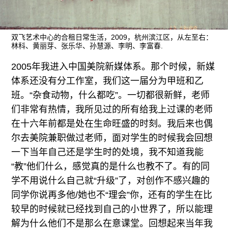
往期内容
双飞艺术中心的合租日常生活，2009，杭州滨江区，从左至右：
林科、黄丽芽、张乐华、孙慧源、李明、李富春.
联系我们
2005年我进入中国美院新媒体系。那个时候，新媒
关注我们
体系还没有分工作室，我们这一届分为甲班和乙
班。“杂食动物，什么都吃”。一切都很新鲜，老师
们非常有热情，我所见过的所有给我上过课的老师
在十六年前都是处在生命旺盛的时刻。我后来也偶
尔去美院兼职做过老师，面对学生的时候我会回想
一下当年自己还是学生时的处境，我不知道我能
“教”他们什么，感觉真的是什么也教不了。有的同
学不用说什么自己就“升级”了，对创作不感兴趣的
同学你说再多他/她也不“理会”你，还有的学生在比
较早的时候就已经找到自己的小世界了，所以能理
解为什么他们不是那么在意课堂。回想起来当年我