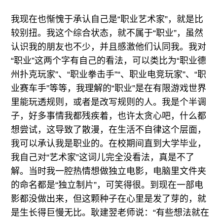
我现在也惭愧于承认自己是“职业艺术家”，就是比
较别扭。我这个综合状态，就不属于“职业”，虽然
认识我的朋友也不少，并且感激他们认同我。我对
“职业”这两个字有自己的看法，可以类比为“职业德
州扑克玩家”、“职业拳击手”“、职业电竞玩家”、“职
业赛车手”等等，我理解的“职业”是在有限游戏世界
里能玩透规则，或者是改写规则的人。我是个半调
子，好多事情我都残疾着，也许太贪心吧，什么都
想尝试，这导致了散漫，在生活不自律这个层面，
我可以承认我是职业的。在校期间直到大学毕业，
我自己对“艺术家”这词儿完全没看法，真是不了
解。当时我一腔热情想做独立电影，电脑里文件夹
的命名都是“独立制片”，可笑得很。到现在一部电
影都没做出来，但这颗种子在心里是发了芽的，就
是生长得巨慢无比。耿建翌老师说：“有些想法就在