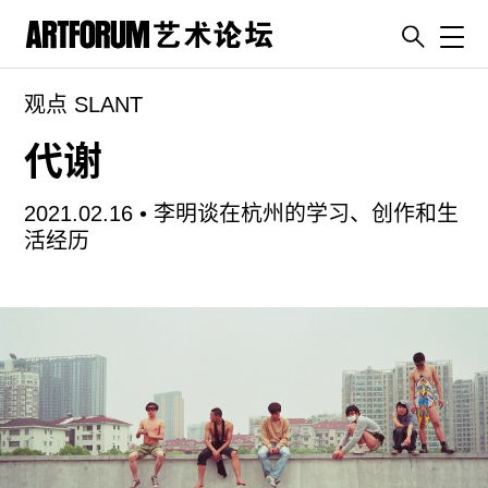
Toggl
观点 SLANT
artguide
新闻
代谢
展评
2021.02.16 •
李明谈在杭州的学习、创作和生
杂志
活经历
专栏
视频
ENGLISH
ART & EDUCATION
广告
订阅