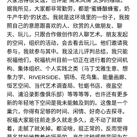
大家活得很安逸，也许是“南宋风情”太多的缘故。
据我所见，大家都非常勤劳，都是“蜜蜂酿蜂蜜，奶
牛产牛奶”的状态。我就是这环境里的一份子，我按
照自己的意愿跟喜欢的人、欣赏的人做朋友、聊
天、玩儿，只跟合作做创作的人聊艺术。朋友发起
的空间，组织的活动，会去看去玩儿。他们邀请我
参与，我就参与其中。我没法儿评判总结，我只能
祝福他们，祝福杭州目前一切正在进行着的空间机
构、集体组织、个人实践之类（马丁戈雅生意、想
象力学、RIVERSIDE、铜场、花鸟集、能量画廊、
恒艺空间、当代艺术调查局、牡蛎书店、夜盐空
间、浦沿录影像俱乐部）等等等等，也许还有更多
新的年轻地下空间是我未能触及到的。这像是一个
巢穴，你得有足够的时间、闲情、好奇心去探寻。
祝福大家能往前走多久就走多久，走不动了就歇
着，走腻了就关掉。都没啥，挺正常的，反而觉得