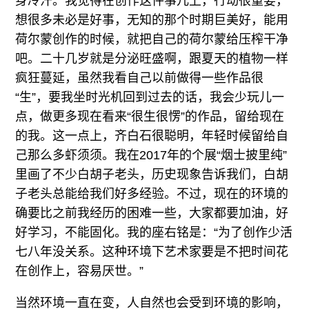
身冷汗。我觉得在创作这件事儿上，行动很重要，
想很多未必是好事，无知的那个时期巨美好，能用
荷尔蒙创作的时候，就把自己的荷尔蒙给压榨干净
吧。二十几岁就是分泌旺盛啊，跟夏天的植物一样
疯狂蔓延，虽然我看自己以前做得一些作品很
“生”，要我坐时光机回到过去的话，我会少玩儿一
点，做更多现在看来“很生很愣”的作品，留给现在
的我。这一点上，齐白石很聪明，年轻时候留给自
己那么多虾须须。我在2017年的个展“烟士披里纯”
里画了不少白胡子老头，历史现象告诉我们，白胡
子老头总能给我们好多经验。不过，现在的环境的
确要比之前我经历的困难一些，大家都要加油，好
好学习，不能固化。我的座右铭是：“为了创作少活
七八年没关系。这种环境下艺术家要是不把时间花
在创作上，容易厌世。”
当然环境一直在变，人自然也会受到环境的影响，