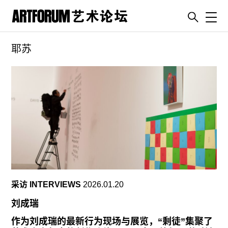
Toggl
耶苏
artguide
新闻
展评
杂志
专栏
视频
ENGLISH
ART & EDUCATION
采访 INTERVIEWS
2026.01.20
广告
刘成瑞
订阅
作为刘成瑞的最新行为现场与展览，“剩徒”集聚了