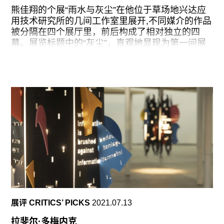
我一直强调如果要在东莞做当代艺术，那应该是跟
熊佳翔的个展“雨水与灰尘”在他位于草场地兴达应
大城市不一样的模式。因为东莞是个世界工厂，有
用技术研究所的几间工作室里展开,不同媒介的作品
非常发达的制造业。艺术家最好是来东莞，用东莞
被分隔在四个展厅里，前后构成了相对独立的四
的材料进行创作。之前一个朋友跟我说他看到有个
幕。展览标题中的“灰尘”，直观地显现为第一间展
工厂拆了，叫我去看一下有没有适合的素材或材
厅地面上铺成长方形的大片灰土，这些灰土来自熊
料。我去到那个工厂，发现真的已经全都拆掉了，
佳翔冬季取暖烧尽的木柴等物料。在这块特殊的“屏
厂房地上散落着一包一包零散的水晶钻石，有各种
幕”上，投影播放着由月食、蹦床、装饰射灯等视频
颜色。我捡了很多，在捡的过程当中，我脑子里已
素材拼贴而成的动态影像。对应标题中的另一个意
经就形成了一个大概想法。我喜欢把各种材料拟人
象“雨水”，《水滴》（2023）这件作品被设置在第
化。像水钻这种材料，它如果代表一个一个人的
四展厅，观众需要从小门侧身走入。在这里，四面
话，如果不把它捡起来，散落的东西就会被埋没在
墙完全被A4尺寸的白纸列阵覆盖，白纸上附着着商
尘埃里，永远都不会再看到太阳。我把它拿出来，
业广告拍摄中常用的仿真水滴。踱步其间，不免有
分散固定在画布上，看起来像宇宙星空一样，这就
身处隔音审讯室或汉白玉地宫的禁闭感。
是这次展出的作品之一《同一个宇宙》
（2022）。
按照艺术家设定的观看路径，第二展厅里出现更多
具有实用性的材料。整个展厅被一面倾斜的展墙一
分为二。墙的正面是一大片弹力布面，上边印有艺
术家利用人工智能程序Midjourney生成的室内场
展评 CRITICS’ PICKS
2021.07.13
景，图像的尺度与真实物件相差无几。艺术家后期
对布面的裁剪、拉伸、缝合让这幅由AI生成的中产
拉斐尔·多梅内克