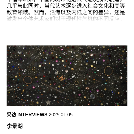
之后，我整理了一下行走的数据，写在墙上。7是
几乎与此同时，当代艺术逐步进入社会文化和高等
每七圈撞击一次墙面，21是一共走了21天，1649
教育领域。然而，沿海以及内陆之间的差异，还是
是1647次撞击，11529是走的圈数，总共走了
激发出个体艺术家们对于现代性危机的不同反应。
325809.54米，换算成公里是328.81公里。七圈里
在“城市作为艺术现场：从空间到日常的边界流变”
的第七圈是跑步，46.54是跑步的总公里数。20是
这场由广州美术学院主办的展览中，不少参展艺术
《西宁》与这件作品一天不差相隔20年，3916是我
家所带来的部分作品，持续对城市生活中那些不可
从这20年间写作的诗歌中选了3916首。数字能将行
见的倦怠进行着抵抗或反思。这或多或少在教学范
动具体化，也是智能时代的现实，比如我们跑步，
围之外，打开了对于现实的讨论。例如，李燎的“劳
行走的步数以及心率等，都被数据化。
动摄影”（2023）与郑国谷的“阳江市郑国谷美术馆”
（2024）项目，分别以直接卷入资本绩效体系，或
逃逸至内观体系的方式来转化自身与珠三角极度城
市化之间的张力。
现代都市内外，还有市井、自然作为其差异化的存
在。市井生活充满自发意识，在现代体制出现之前
早已深植于日常生活中。在成都的市集里，何利平
通过排演广告视频“生活广场”（2020），将各种日
采访 INTERVIEWS
2025.01.05
常消费行为还原成戏剧化的肢体惯性。与此相应，
来自青海的刘成瑞，更愿意将艺术作为环境与人联
李景湖
结的媒介。在“澜沧江计划”（2014）中，刘成瑞持