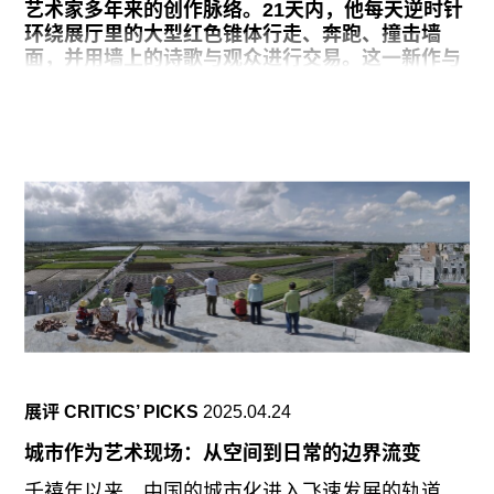
往期内容
艺术家多年来的创作脉络。21天内，他每天逆时针
环绕展厅里的大型红色锥体行走、奔跑、撞击墙
面，并用墙上的诗歌与观众进行交易。这一新作与
二十年前他在西宁市赤脚顺时针绕城一周的作品
《西宁》（其记录影像本次亦有展出）互相呼应。
联系我们
对于有藏族血统的刘成瑞来说，孤绝的身体苦行与
松弛的人际交流，在时间性的行为表演和日常生活
关注我们
中并不相悖。这一特征也贯穿于其早年青海支教时
与学生们约定见面的“十年”项目中。相对于观念阐
释，“剩徒”更像是某种寓言，通过明快、可读且可
消费的环节，将行为表演本身扩展成为结构清晰的
现场，借以触及艺术中的神圣与民主。展览在北京
有边空间持续到1月25日。
“剩徒”行为现场，加上诗歌和绘画是一个三位一体
的结构。绘画和写作更具有职业性，是可以作为日
常工作的，但行为不是一种融入日常创作的语言。
展评 CRITICS’ PICKS
2025.04.24
我的作品有点像做某个事情，比如这次的走，跑，
撞，写。很好描述，就像一个故事。但细节中会有
城市作为艺术现场：从空间到日常的边界流变
一些表演性或仪式感，比如说撞完墙怎么看时间，
怎么放置墨水桶，怎么在墙上记录时间。这次做完
千禧年以来，中国的城市化进入飞速发展的轨道。