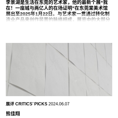
续从城市中筹款，寻找到青海的一位盲童帮助其复
李景湖是生活在东莞的艺术家，他的最新个展“我
明后，将这位孩子的名字为Google地图上一条原本
在！一座城与两亿人的在场证明”在东莞棠美术馆
无名的河流命名。
展出至2025年1月22日。与艺术家一贯通过转化制
造业产品来创作装置的脉络相成，展览中的大部分
城市化进程，就像是一整套外在于人的配置，其最
作品折射着工业化大潮下可感知的心理体验。同
剧烈的变动，往往发生在城市和山野的交界地带。
时，李景湖通过这次展览也在积极探索与政府机构
在整个展览里，摄影艺术家翁奋的多组摄影作品仿
及职能部门合作来搭建地方生态。笔者参加了此次
若一场视觉人类学的考察，从多重面向剖析当代人
展览以艺术与城市文化建设为主题的开幕交流会，
的生存状态。在《自然的态
从某种程度上说，当代艺术在当下的在地策略转向
是笔者与李景湖共同关注的问题，也是此次采访讨
论的出发点。
其实这不算一个纯粹的个展。从政府的层面来说，
展览所做的工作是把改革开放四十多年来在东莞生
活打拼过的一些人找回来再看看东莞，相当于回到
一个更加关注个体的层面上去。这个大的主题跟我
几十年的创作还是有很多相通的地方，甚至是比较
契合的。我也想借这个机会第一次在东莞本地利用
展评 CRITICS’ PICKS
2024.06.07
政府部门的支持介入，打开一些以前接触不到的资
源或可能性。
熊佳翔