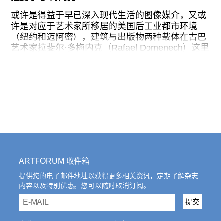
生活景象变得形态倒错，暴露出平滑图像的遮蔽技
术。与之形成对照的是斜墙背后的工作室空间，地
或许是得益于早已深入现代生活的图像媒介，又或
面上的颜料痕迹、不规则的水渍纹理、四处散落的
许是对应于艺术家所移居的美国后工业都市环境
陶瓷作品（“键盘”系列，2023）共同构成了某种更
（纽约和迈阿密），建筑与出版物两种载体在古巴
为轻松的日常情景。这里设有一个黑色壁炉，炉内
艺术家拉斐尔·多梅内克（Rafael Domenech）这里
堆满了用白色A4纸折出的各种表情包形态，仿佛以
几乎天然相通。在北京户尔空间的个展“不确定整体
实体形态呼应着前面AI生成图里那座炉火正旺的虚
的不完美碎片”上，艺术家展出的主要作品是将图像
拟壁炉。整体来说，作为展览第二幕，这间展厅似
和文字混合于电线、塑料管道、金属板、木材等工
乎有意通过并置具象和抽象形态——如挂在AI画布
业材质中的空间装置以及出版物。其中每本出版物
墙上的系列绘画“燃烧”（2023）里变形的教皇红
都有特定的题目与构成。观者可随意翻看，却无需
袍，以及阴影、字符、化妆品颜料等这些萦绕日常
大费周折地去挖掘所谓内涵。拉斐尔·多梅内克将出
的视觉要素，来重新辨识人们在认知外部世界时可
版物变成集结了大量城市日常印象的微缩建筑物。
能依赖的路径。
同样的工作方式也扩展到人居尺度：展厅天花板吊
顶上的镂空字形成直接的标语，桌面下几何灯具上
的诗歌开始诉说，带有不规则弧形切口的巨型桌面
ARTFORUM 收件箱
则将展厅的中心彻底打碎。
提供您的电子邮件地址以获得更多相关资讯，定期了解杂志
内容以及特别优惠。您可以随时取消订阅。
在展览期间特别策划的平行项目“合作，为了污染，
不为完善”中，策展人杨天歌与贾斯汀·波莱拉
email
提交
（Justin Polera）邀请多组北京的艺术家或艺术团
体，分四轮对展厅进行了介入。四部分的名称——