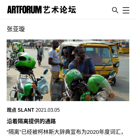
Toggl
张亚璇
artguide
新闻
展评
杂志
专栏
视频
ENGLISH
ART & EDUCATION
观点 SLANT
2021.03.05
广告
沿着隔离提供的通路
订阅
“隔离”已经被柯林斯大辞典宣布为2020年度词汇，