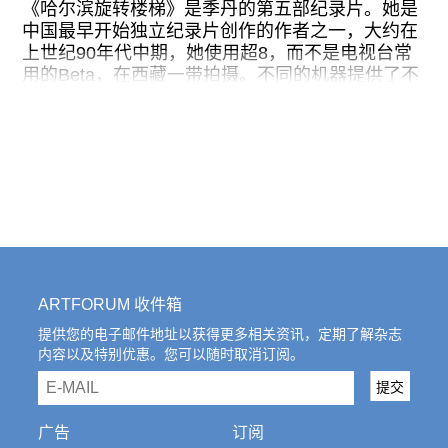
人上下学的路边，竖起了各种房地产楼盘的广告。
《哈尔滨旋转楼梯》是季丹的第五部纪录片。她是
中国最早开始独立纪录片创作的作者之一，大约在
这就是影片描述的生活。在现代化和都市化日日扩
上世纪90年代中期，她使用超8，而不是电视台常
张步步逼近的语境中，它描述了一种与之脱节的生
用的Beta，在西藏一带拍摄。不同的机器提供了不
活历程。正如视觉上他们的住所和周围景象构成的
同的像质，也造就了拍摄者不同的意识和方式。
隐喻关系，它暗示了这一家人在这个社会上的位
1996年，她花一年时间在拉孜地区，1999年剪辑
置。他们从哪里来？为何落到这样一种孤立的处
完成《贡布的幸福生活》和《老人们》。同时期汉
境？影片并没有直接回答。他们的老家似乎在安
人视角呈现藏区生活的作品中，这是令人感到温暖
徽，但显然已经流落异乡多年，难以回去，碰到最
的影像。
实际的困难，也无处求援。
《危巢》作为一部
2000年后，季丹在陕北一带游走，在府谷县黄河
边上，她拍摄了一个农村家庭里的年老父母和他们
ARTFORUM 收件箱
经历了牢狱之灾的儿子，至2005年成为《地上流
提供您的电子邮件地址以获得更多相关资讯，定期了解杂志
云》。之所以间隔数年才做完，是因为季丹对工作
内容以及特别优惠。您可以随时取消订阅。
中存在的问题有诸多反思：是遵循自己有意无意设
email
定和期望的模式还是打开自己，注重眼前看到的这
提交
个世界，接受它。2008年回到幼时生活过的哈尔滨
之前，季丹还在京郊一所临终关怀医院拍摄了一位
广告
订阅