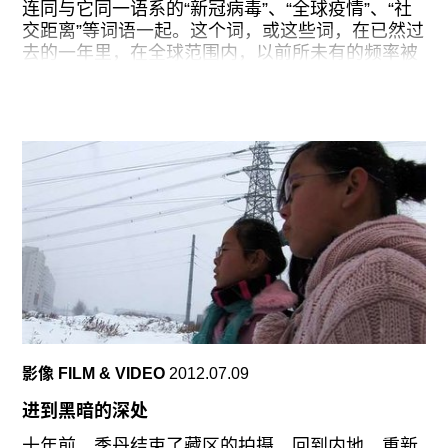
往期内容
连同与它同一语系的“新冠病毒”、“全球疫情”、“社
交距离”等词语一起。这个词，或这些词，在已然过
去的一年里，在全球范围内，以前所未有的频率被
使用，这就是这一年我们生存的现实。
它标示了一种共同经验。这种经验超越了国族、种
联系我们
族、性别、年龄和阶级，以最迅疾的速度，在最广
关注我们
阔的地域展开，整个过程不以任何人的意志为转
移，其持久和酷烈的程度也超出了几乎所有人的想
象。关键是，这一年正在成为过往，这种经验却毫
无终止的迹象，甚至在某些区域如欧美愈演愈烈。
在这种情势之下，“隔离”作为一个关键词，自然获
得了更加严峻和丰富的语义。
它意味着停滞，意味着阻断。在社会层面，作为一
项应急管理措施，它内在地包含了某种紧张和危
机；在个人层面，则意味着孤独——如果此时谈论
影像 FILM & VIDEO
2012.07.09
自由与否，显得有一些奢侈。
进到黑暗的深处
但这也并不意味着，这种经验就是同质的。因为这
种共同经验，是由无数的个体经验构成。这些个体
十年前，季丹结束了藏区的拍摄，回到内地，重新