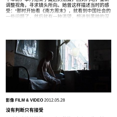
经验因人而异，只有当它被表达出来的时候，我们
调整视角，寻求镜头所向。她曾这样描述当时的感
才得以检视，它在如何被使用，如何被感知，它的
受：“那时开始看《南方周末》，就看到中国社会的
形状和温度，它在通往哪里。
一些问题了，然后就有一种渴望，想进到黑暗的深
处去??进到黑暗的部分，那是有社会义愤在里面
王兵直接使用这个词语，作为他提交给
的。”
十年后，她的这些感触，在《哈尔滨旋转楼梯》之
后的作品《危巢》里得到了最强烈的回应。《危
巢》最终的剪辑版本将近两个半小时，拍摄从2009
年初开始，到2010年的春节结束。它聚焦于北京南
郊以捡垃圾为生的一家人，浓重的笔墨落于正在当
地打工子弟学校上学的姐弟三人身上。
他们的小屋建在一片如同荒原的平地上，那其实是
一个用各种捡来的废料搭建起的窝棚，周围堆放着
各种垃圾。季丹说，当年这里有许多填埋垃圾的大
坑。但在影片中，这种景观已经改变，大坑已被填
影像 FILM & VIDEO
2012.05.28
平，小屋如同一座孤岛，据说也很快会被拆迁；周
边视野所及之处，已经有一座座高楼拔地而起；头
没有判断只有接受
顶的半空中，也密密交织起一道道高压线；姐弟三