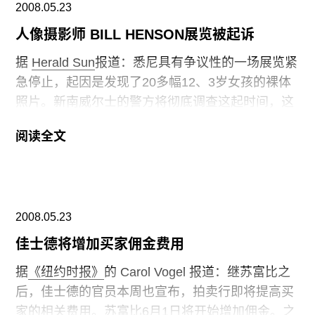
2008.05.23
自己的作品，忠实于这个信条。他对人道的尊重，
通过图片令世界美好的愿望，在他关于拉美传教士
人像摄影师 BILL HENSON展览被起诉
和贫穷、美国中世纪政治、老年人、Bolshoi 芭蕾
据
Herald Sun
报道：悉尼具有争议性的一场展览紧
舞团的抒情化等一系列图片中，得到了最真挚的体
急停止，起因是发现了20多幅12、3岁女孩的裸体
现。
照片。新南威尔士的警方将彻底调查这起时间，这
些照片是由艺术家、著名人像摄影师 Bill Henson创
1918年4月10日出生于布达佩斯。原本计划学医，
阅读全文
作的，原本预计在 Roslyn Oxley9画廊开幕的展
之后在巴黎与他的哥哥罗伯特·卡帕会合。不久后，
览，就在开幕前被紧急停止。 本地警官Allan
开始印刷罗伯特的摄影作品，以及大卫·西摩（
Sicard称，警方将以刑事罪对犯罪人起诉，但他并
David Seymour）和布莱松的作品。1937年，来到
未具体指明谁最可能将被起诉。
纽约，在 Pix图片机构的暗房工作，该机构代理罗
2008.05.23
伯特·卡帕，第二年，他开始在《生活》杂志的暗房
工作，在那里，他遇到了很多优秀的摄影记者，并
佳士德将增加买家佣金费用
且深受他们作品的鼓舞。1939年，在英国杂志
据
《纽约时报》
的 Carol Vogel 报道：继苏富比之
Picture Post上，初次发表图片作品，内容是关于纽
后，佳士德的官员本周也宣布，拍卖行即将提高买
约世界博览会。1944年，他成为美国公民，并且将
家的相关费用。苏富比6月1日将开始增加佣金。之