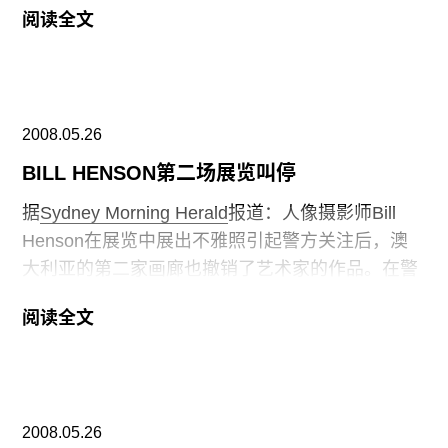
阅读全文
的工作，认为她们将会写下“精彩的篇章”。Export
以女性主义作品
Genitalpanik
而著称。去年，在奥
地利电影博物馆举行了回顾展，也参加了去年威尼
斯双年展的中由Robert Storr 策划的Arsenale展。
2008.05.26
Eiblmayr自从1999年开始，就是 Innsbruck’s
Galerie的总监，她同时也在维也纳、科隆、苏黎
BILL HENSON第二场展览叫停
世、伦敦、慕尼黑和里兹做过策展人。
据
Sydney Morning Herald
报道：人像摄影师Bill
Henson在展览中展出不雅照引起警方关注后，澳
大利亚的第二家画廊也撤销了艺术家的作品。在警
方来到Albury地区画廊调查后，该画廊撤走了Bill
阅读全文
Henson的三幅作品。警方此前接到了公众的诉
讼，认为Henson的一些作品非常“不雅”。此前警方
已经关闭了悉尼的一家画廊，停止了展览。
2008.05.26