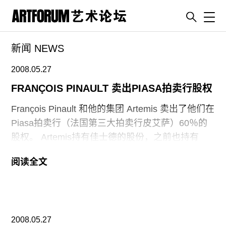
Toggl
新闻 NEWS
artguide
新闻
2008.05.27
展评
FRANÇOIS PINAULT 卖出PIASA拍卖行股权
杂志
François Pinault 和他的集团 Artemis 卖出了他们在
专栏
Piasa拍卖行（法国第三大拍卖行皮艾萨）60％的
股权。 Artemis持有佳士德的股份，之前也持有
视频
Piasa100%的股权，他们将大部分股权卖给了“对艺
ENGLISH
阅读全文
术和文化有兴趣的个人”。Piasa拍卖行董事长
ART & EDUCATION
Jacques Babonneau 拒绝透露价格，并认为这次交
广告
接是“友好的”，而且欢迎新的股东“发展壮大公司”。
该集团的鼓动持有者包括法国前总理 Laurent
订阅
2008.05.27
Fabius,法国电视频道 ARTE的董事长，Renault的