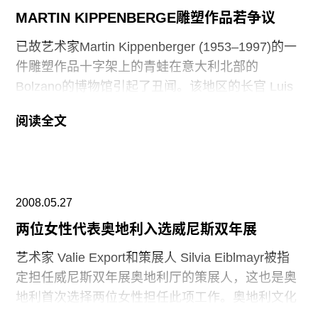
往期内容
前CEO, 投资人Marc Ladreit de Lacharrière,
MARTIN KIPPENBERGE雕塑作品若争议
Hermès国际的常务董事 Christian Blanckaert，
已故艺术家Martin Kippenberger (1953–1997)的一
Pinault发行公司 PPR的的前董事 Serge
件雕塑作品十字架上的青蛙在意大利北部的
Weinberg。2007年，Piasa通过拍卖获得了4800万
联系我们
Bolzano的博物馆引起了丑闻。该地区的长官 Luis
欧，比2006年增长34％，而2008年第一季度比去
Durnwalder要求将这件雕塑从 Bolzano新开放的现
关注我们
年同时期增长了25％。
阅读全文
当代艺术博物馆中撤走，因为“这个地区99％为天
主教徒”。该作品名为Feet First,高一米，一个钉在
十字架上的青蛙一只脚握着一罐啤酒，另外一只拿
着鸡蛋。策展人 Letizia Ragaglia否认将要把作品撤
2008.05.27
出展览的传闻，称该作品将继续保留在展览上。虽
然由于这件负面新闻的影响，博物馆依然两天内有
两位女性代表奥地利入选威尼斯双年展
1万多名的游客参观量。
艺术家 Valie Export和策展人 Silvia Eiblmayr被指
定担任威尼斯双年展奥地利厅的策展人，这也是奥
地利首次选择两位女性担任此项工作。奥地利文化
部长亲自指定二人负责53届威尼斯双年展本国展厅