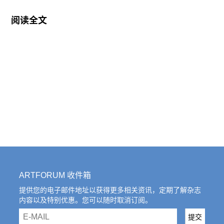
作，重在挖掘地方优秀资源参与到本届博览会。姚
阅读全文
薇任职后表示，作为文化部主办的国际化大型专业
展会，本届博览会一如既往地注重亚洲元素和欧美
元素的参与。本届博览会在参展的比例上，欧美画
廊占20％，日本、韩国、以及港澳台等亚洲国家和
地区的画廊共占30％，内地的画廊占50％。
另外，此次博览会将调整内地画廊的参展形式，以
艺术区为单元，聚合北京、上海、杭州、南京、四
川、广州、深圳等地各大新老艺术区，同台竞技，
展示各自的品牌形象和竞争优势，在大陆画廊业日
益激烈的竞争态势下，进一步提升艺术区的自身品
质和形象，推动中国艺术市场的良性发展。
ARTFORUM 收件箱
提供您的电子邮件地址以获得更多相关资讯，定期了解杂志
内容以及特别优惠。您可以随时取消订阅。
email
提交