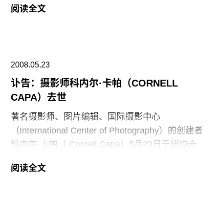
阅读全文
将其在6月30日伦敦佳士得拍卖上售出。专家预计
它的价格将有可能是2350万美元（七年前，
Rachofsky以110万美元购得）。2005年，
Rachofsky和其他两对达拉斯夫妇，将他们的收藏
2008.05.23
抵押给达拉斯艺术博物馆。但是他们的艺术顾问
Allan Schwartzman说，Rachofsky和博物馆的契
讣告：摄影师科内尔·卡帕（CORNELL
约，也保证他们拥有“发展改变收藏的权利”。
CAPA）去世
拍卖行负责战后和当代艺术的Amy Cappellazzo
著名摄影师、图片编辑、国际摄影中心
说：“还没有这么重要的Koons的作品进入伦敦的市
（International Center of Photography）的创建者
场。”拍卖行向Rachofsky保证，无论售价多少，都
科内尔·卡帕（ Cornell Capa）5月23日于纽约去
不会对外界公布。
世。 ICP Ehrenkranz 总监 Willis E. Hartshorn 称：
阅读全文
“世界上失去了一位伟大的摄影师，人道主义者，世
界摄影界失去了最伟大的朋友和战士。” 卡帕1974
年成立国际摄影中心。他提出了“关心人类的摄影
家”（concerned photographer）这一说法，并且以