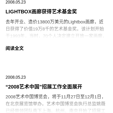
2008.05.23
式。在评论家、设计师、艺术家这些已知的工作模
式上，他并行不误。”
LIGHTBOX画廊获得艺术基金奖
去年开业、造价13800万美元的Lightbox画廊，近
日获得了价值19万8千的艺术基金奖。该计划开始
于1993年，当时，70个人决定建立开放一家画廊，
并为此努力争取，最终获得成功。公众里，1万多
阅读全文
人给画廊捐款，捐家庭收藏的珍品，为了举办一场
永久性的展览“进行中的历史”。此外，其它入围该
奖项的名单有伦敦的 Wellcome收藏， British
Empire and Commonwealth博物馆，Shetland艺术
2008.05.23
档案馆。
“2008艺术中国”招展工作全面展开
2008艺术中国博览会，将于11月27日至12月1日，
在北京展览馆举办。艺术中国博览会执行总监姚薇
已经带领团队南下上海、杭州、南京开始了招展工