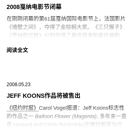
2008戛纳电影节闭幕
在刚刚闭幕的第61届戛纳国际电影节上，法国影片
《墙壁之间》，夺得了金棕榈大奖。《三只猴子》
《罗纳的沉默》分别夺得了最佳导演和最佳编剧
奖，《切•格瓦拉》的贝尼西奥•德尔•托罗以及《越
阅读全文
线》的奥利维拉摘得最佳男女主演。评委会大奖则
被意大利影片《格莫拉》捧得，该片以新闻体的方
式展现了那普勒斯的犯罪组织状况。克林特•伊斯特
伍德与凯瑟琳•德纳芙获得了“评委会特别个人奖”。
2008.05.23
JEFF KOONS作品将被售出
《纽约时报》
Carol Vogel报道：Jeff Koons标志性
的作品之一
Balloon Flower (Magenta)
, 多年来一直
是 Howard and Cindy Rachofsky在德拉斯现当代
艺术收藏的珍品。但是，Rachofsky近日已经决定