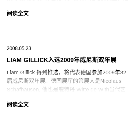
名字正式改为 Cornell
前，两家拍卖行提取佣金的情况是：2万美元以
阅读全文
内，25％，2万以上到50万，20％，剩下的是
12％。现在的情况是，五万美元以内，将收取25％
佣金，5万以上到100万，将收取20％，再往上就是
12％。
2008.05.23
LIAM GILLICK入选2009年威尼斯双年展
Liam Gillick 得到推选，将代表德国参加2009年32
届威尼斯双年展。德国展厅的策展人是Nicolaus
Schafhausen, 他也是鹿特丹 Witte de With当代艺
术中心的负责人。去年，他推选了 Isa Genzken代
阅读全文
表德国参加双年展。 Gillick目前生活工作在纽约和
伦敦，通过“假定的社会模式”，探讨“社会乌托邦的
不同现象”。 Schafhausen 认为：“Gillick 涉及了当
代领域的复杂性，提供了不仅仅是二元化的思维模