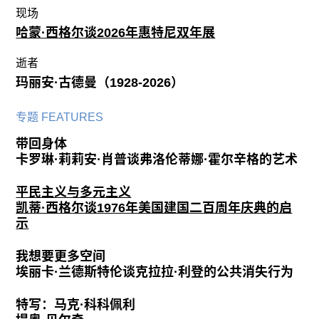
现场
哈蒙·西格尔谈2026年惠特尼双年展
逝者
玛丽安·古德曼（1928-2026）
专题 FEATURES
带回身体
卡罗琳·莉莉安·肖普谈弗洛伦蒂娜·霍尔辛格的艺术
平民主义与多元主义
凯蒂·西格尔谈1976年美国建国二百周年庆典的启
示
我想要更多空间
埃丽卡·兰德斯特伦谈克拉拉·利登的公共消失行为
特写：马克·科科佩利