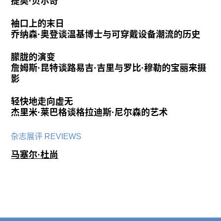
提奥·贝尔奇
袖口上的末日
乔纳森·奥登谈温基博士与可穿戴设备潮流的历史
朦胧的演变
詹姆斯·昆特谈路易吉·吉里与罗比·穆勒的宝丽来摄
影
轻快地走向虚无
杰里米·莱巴格谈格拉迪斯·尼尔森的艺术
杂志展评 REVIEWS
马塞尔·杜尚