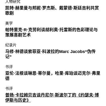
人物研究
凯特·赫里曼与邦妮·罗杰斯、戴蒙德·斯廷吉利共赏
歌剧
美学
帕特里克·R·克劳利谈胡利奥·托雷斯的色彩理论与
策展喜剧艺术
纪录片
马修·林德谈索菲亚·科波拉的Marc Jacobs“伪传
记”
书评
亚伦·法根谈琳恩·蒂尔曼，哈里·库珀谈迈克尔·弗里
德
书评
普扬·卡拉姆贝吉谈丹尼尔·斯波尔丁的《约瑟夫·博
伊斯与历史》