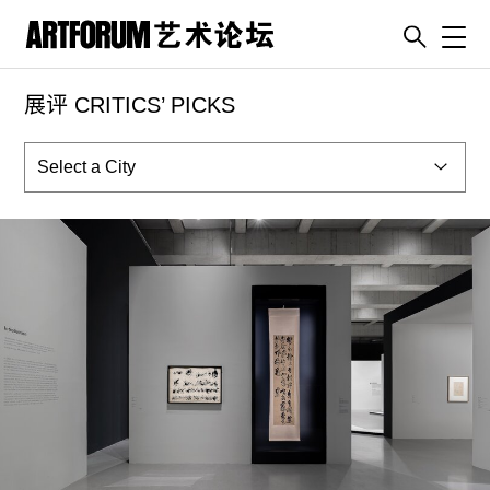
Toggl
展评 CRITICS’ PICKS
artguide
新闻
展评
杂志
专栏
视频
ENGLISH
ART & EDUCATION
广告
订阅