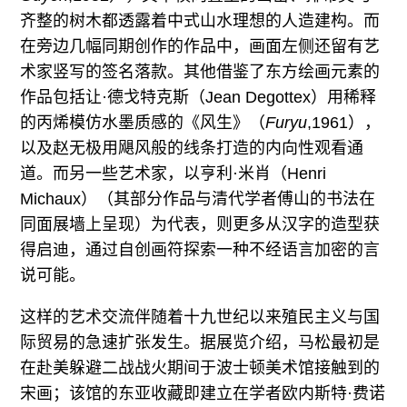
齐整的树木都透露着中式山水理想的人造建构。而
在旁边几幅同期创作的作品中，画面左侧还留有艺
术家竖写的签名落款。其他借鉴了东方绘画元素的
作品包括让·德戈特克斯（Jean Degottex）用稀释
的丙烯模仿水墨质感的《风生》（
Furyu
,1961），
以及赵无极用飓风般的线条打造的内向性观看通
道。而另一些艺术家，以亨利·米肖（Henri
Michaux）（其部分作品与清代学者傅山的书法在
同面展墙上呈现）为代表，则更多从汉字的造型获
得启迪，通过自创画符探索一种不经语言加密的言
说可能。
这样的艺术交流伴随着十九世纪以来殖民主义与国
际贸易的急速扩张发生。据展览介绍，马松最初是
在赴美躲避二战战火期间于波士顿美术馆接触到的
宋画；该馆的东亚收藏即建立在学者欧内斯特·费诺