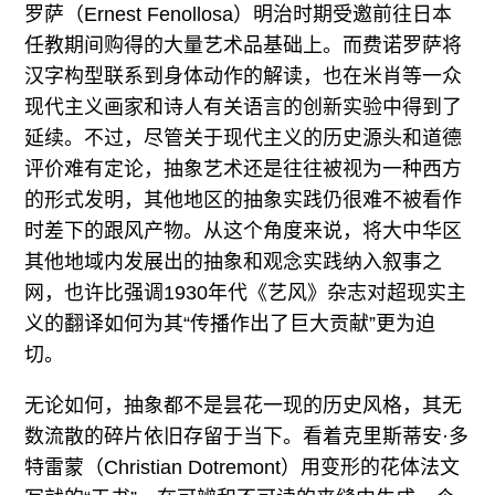
罗萨（Ernest Fenollosa）明治时期受邀前往日本
任教期间购得的大量艺术品基础上。而费诺罗萨将
汉字构型联系到身体动作的解读，也在米肖等一众
现代主义画家和诗人有关语言的创新实验中得到了
延续。不过，尽管关于现代主义的历史源头和道德
评价难有定论，抽象艺术还是往往被视为一种西方
的形式发明，其他地区的抽象实践仍很难不被看作
时差下的跟风产物。从这个角度来说，将大中华区
其他地域内发展出的抽象和观念实践纳入叙事之
网，也许比强调1930年代《艺风》杂志对超现实主
义的翻译如何为其“传播作出了巨大贡献”更为迫
切。
无论如何，抽象都不是昙花一现的历史风格，其无
数流散的碎片依旧存留于当下。看着克里斯蒂安·多
特雷蒙（Christian Dotremont）用变形的花体法文