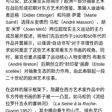
可以说，此次展览实际揭示了欧洲一部分抽象艺术
在战后形成初期对东方艺术的借鉴。策展人迪迪埃·
奥廷格（Didier Ottinger）和玛丽·萨雷（Marie
Sarré）选择从安德烈·马松（André Masson）、胡
安·米罗（Joan Miró）两位超现实主义运动的主力
成员展开叙述，将他们先后创作于1920和50年代的
作品并置展示，以强调“自动书写”对于非理性的追
求如何奠定了这些艺术家观看东方书画的视角。同
时，展览也重点描摹了运动核心人物安德烈·布勒东
（André Breton）后期创立的“封印星”画廊（Etoile
scellée）对抽象生态的助力作用，由此串联起一段
二十世纪的欧洲艺术往事。
在这样的展示框架下，隐藏在西方艺术家作品中的
东方传统书画的影子被一一凸显。如马松的《流经
拉罗什吉永的塞纳河》（
La Seine à la Roche-
Guyon
,1952），其中横向叠生的山峦、排布灵巧