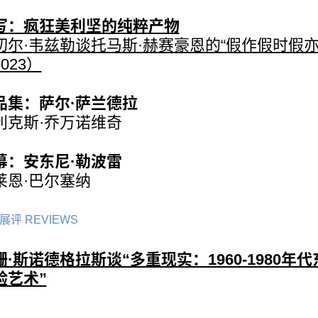
写：疯狂美利坚的纯粹产物
切尔·韦兹勒谈托马斯·赫赛豪恩的“假作假时假亦
023）
品集：萨尔·萨兰德拉
利克斯·乔万诺维奇
幕：安东尼·勒波雷
莱恩·巴尔塞纳
展评 REVIEWS
珊·斯诺德格拉斯谈“多重现实：1960-1980年
验艺术”