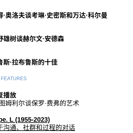
得·奥洛夫谈考琳·史密斯和万达·科尔曼
野雄树谈赫尔文·安德森
鲁斯·拉布鲁斯的十佳
 FEATURES
复播放
·图姆利尔谈保罗·费弗的艺术
e. L (1955-2023)
于沟通、社群和过程的对话