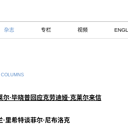
杂志
专栏
视频
ENGL
 COLUMNS
莱尔·毕晓普回应克劳迪娅·克莱尔来信
兰·里希特谈菲尔·尼布洛克