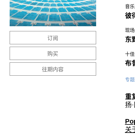
音乐
彼
现场
订阅
东
购买
十佳
布
往期内容
专题
重
扬
Pop
关