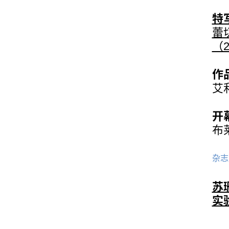
特
蕾
（2
作
艾
开
布
杂志
苏
实