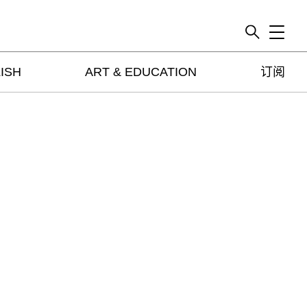
Toggle
ISH
ART & EDUCATION
订阅
artguide
新闻
展评
杂志
专栏
视频
ENGLISH
ART & EDUCATION
广告
订阅
往期内容